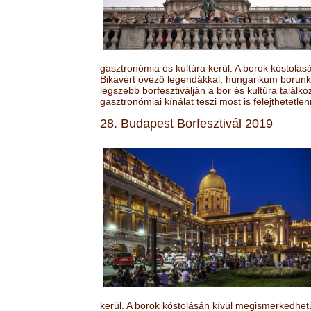
gasztronómia és kultúra kerül. A borok kóstolá
Bikavért övező legendákkal, hungarikum borunk 
legszebb borfesztiválján a bor és kultúra találk
gasztronómiai kínálat teszi most is felejthetetlen
28. Budapest Borfesztivál 2019
kerül. A borok kóstolásán kívül megismerkedhet