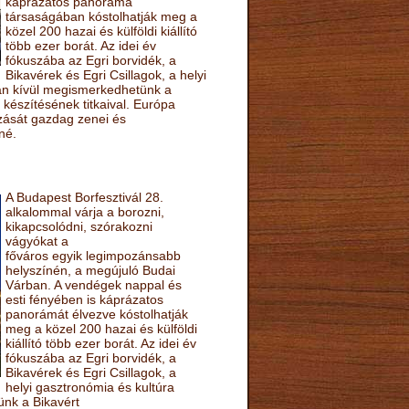
káprázatos panoráma
társaságában kóstolhatják meg a
közel 200 hazai és külföldi kiállító
több ezer borát. Az idei év
fókuszába az Egri borvidék, a
Bikavérek és Egri Csillagok, a helyi
sán kívül megismerkedhetünk a
készítésének titkaival. Európa
ozását gazdag zenei és
né.
A Budapest Borfesztivál 28.
alkalommal várja a borozni,
kikapcsolódni, szórakozni
vágyókat a
főváros egyik legimpozánsabb
helyszínén, a megújuló Budai
Várban. A vendégek nappal és
esti fényében is káprázatos
panorámát élvezve kóstolhatják
meg a közel 200 hazai és külföldi
kiállító több ezer borát. Az idei év
fókuszába az Egri borvidék, a
Bikavérek és Egri Csillagok, a
helyi gasztronómia és kultúra
ünk a Bikavért