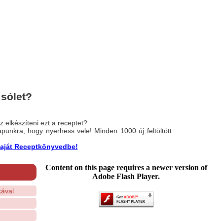
sólet?
 elkészíteni ezt a receptet?
nlapunkra, hogy nyerhess vele! Minden 1000 új feltöltött
a saját Receptkönyvedbe!
Content on this page requires a newer version of
Adobe Flash Player.
ával