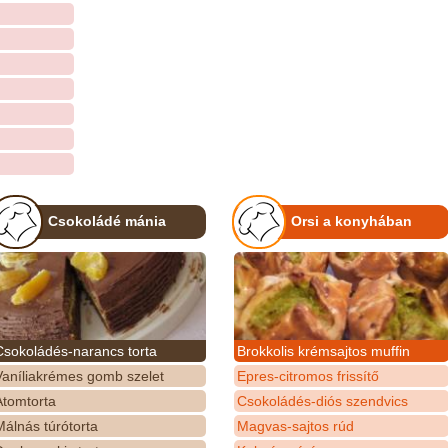
Csokoládé mánia
Orsi a konyhában
Csokoládés-narancs torta
Brokkolis krémsajtos muffin
Vaníliakrémes gomb szelet
Epres-citromos frissítő
Atomtorta
Csokoládés-diós szendvics
álnás túrótorta
Magvas-sajtos rúd