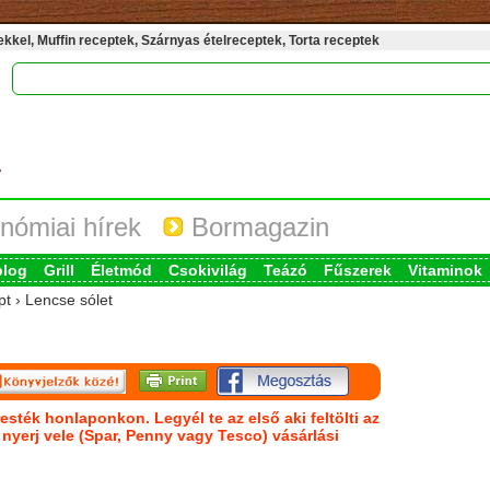
kel, Muffin receptek, Szárnyas ételreceptek, Torta receptek
nómiai hírek
Bormagazin
blog
Grill
Életmód
Csokivilág
Teázó
Fűszerek
Vitaminok
pt › Lencse sólet
esték honlaponkon. Legyél te az első aki feltölti az
s nyerj vele (Spar, Penny vagy Tesco) vásárlási