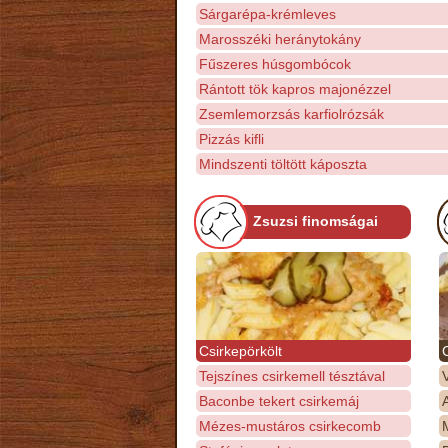
Sárgarépa-krémleves
Marosszéki heránytokány
Fűszeres húsgombócok
Rántott tök kapros majonézzel
Zsemlemorzsás karfiolrózsák
Pizzás kifli
Mindszenti töltött káposzta
Zsuzsi finomságai
Csirkepörkölt
Tejszínes csirkemell tésztával
Baconbe tekert csirkemáj
Mézes-mustáros csirkecomb
M