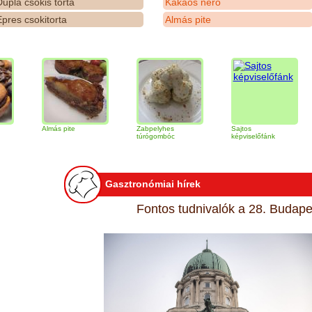
upla csokis torta
Kakaós néró
pres csokitorta
Almás pite
Almás pite
Zabpelyhes
Sajtos
Tiram
túrógombóc
képviselőfánk
Gasztronómiai hírek
Fontos tudnivalók a 28. Budapes