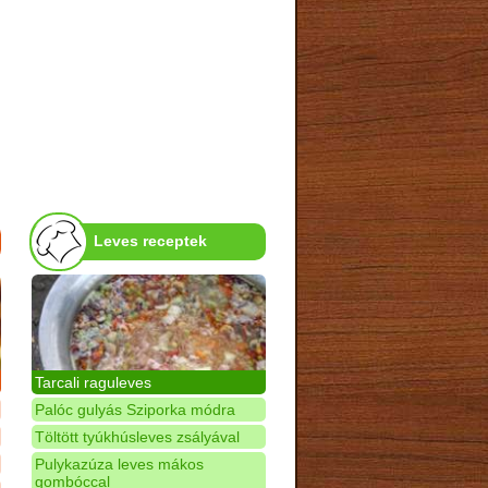
Leves receptek
Tarcali raguleves
Palóc gulyás Sziporka módra
Töltött tyúkhúsleves zsályával
Pulykazúza leves mákos
gombóccal