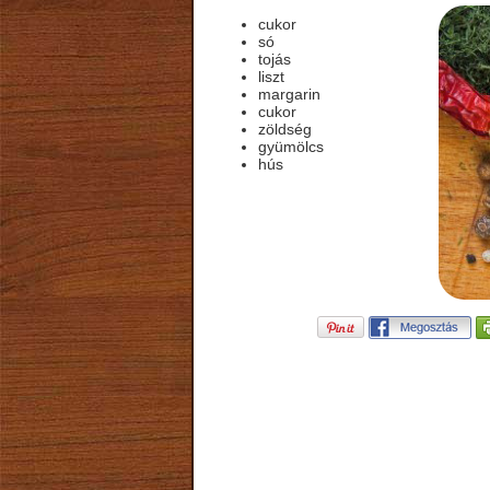
cukor
só
tojás
liszt
margarin
cukor
zöldség
gyümölcs
hús