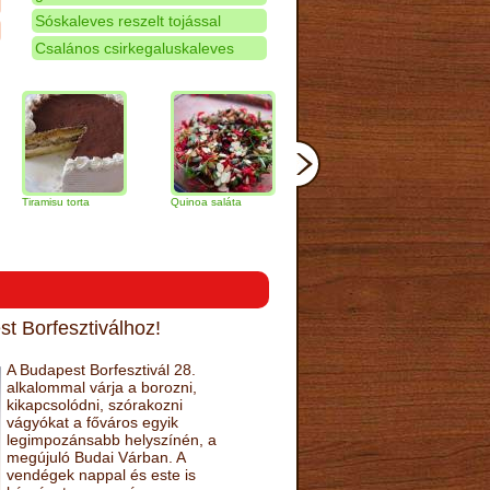
Sóskaleves reszelt tojással
Csalános csirkegaluskaleves
isu torta
Quinoa saláta
Mandulás kifli
Csokoládés-
narancs torta
t Borfesztiválhoz!
A Budapest Borfesztivál 28.
alkalommal várja a borozni,
kikapcsolódni, szórakozni
vágyókat a főváros egyik
legimpozánsabb helyszínén, a
megújuló Budai Várban. A
vendégek nappal és este is