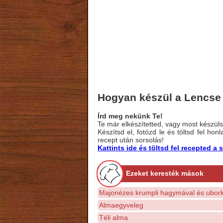
Hogyan készül a Lencse 
Írd meg nekünk Te!
Te már elkészítetted, vagy most készülsz
Készítsd el, fotózd le és töltsd fel ho
recept után sorsolás!
Kattints ide és töltsd fel recepted 
Ezeket keresték mások
Majonézes krumpli hagymával és ubork
Almaegyveleg
Téli alma