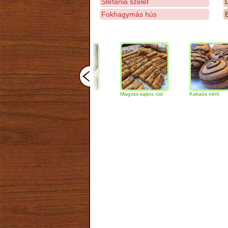
Stefánia szelet
D
Fokhagymás hús
E
Csokoládés-diós
Magvas-sajtos rúd
Kakaós néró
szendvics