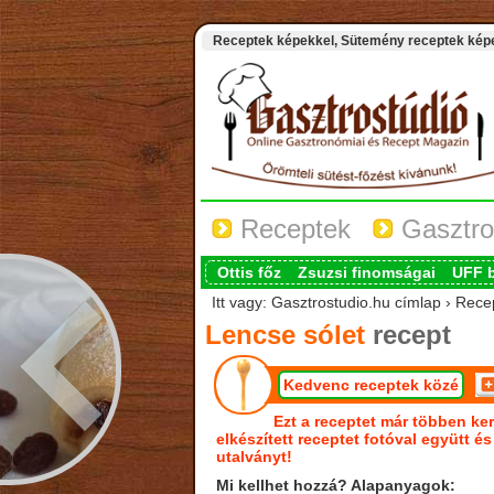
Receptek képekkel, Sütemény receptek képek
Receptek
Gasztro
Ottis főz
Zsuzsi finomságai
UFF 
Itt vagy: Gasztrostudio.hu címlap › Rece
Lencse sólet
recept
Kedvenc receptek közé
Ezt a receptet már többen ker
elkészített receptet fotóval együtt é
utalványt!
Mi kellhet hozzá? Alapanyagok: