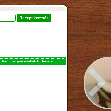
Régi magyar márkák története