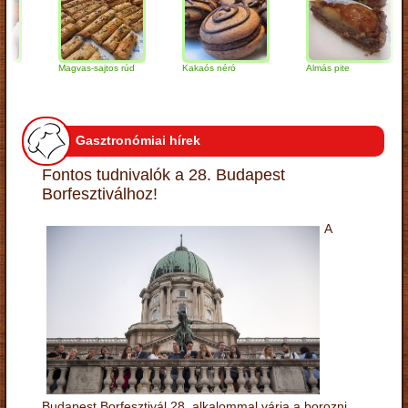
Magvas-sajtos rúd
Kakaós néró
Almás pite
Z
t
Gasztronómiai hírek
Fontos tudnivalók a 28. Budapest
Borfesztiválhoz!
A
Budapest Borfesztivál 28. alkalommal várja a borozni,