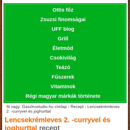
Ottis főz
Zsuzsi finomságai
UFF blog
Grill
Életmód
Csokivilág
Teázó
Fűszerek
Vitaminok
Régi magyar márkák története
Itt vagy: Gasztrostudio.hu címlap › Recept › Lencsekrémleves
2. -curryvel és joghurttal
Lencsekrémleves 2. -curryvel és
joghurttal
recept