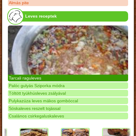
Almás pite
Leves receptek
Tarcali raguleves
Palóc gulyás Sziporka módra
Töltött tyúkhúsleves zsályával
Pulykazúza leves mákos gombóccal
Sóskaleves reszelt tojással
Csalános csirkegaluskaleves