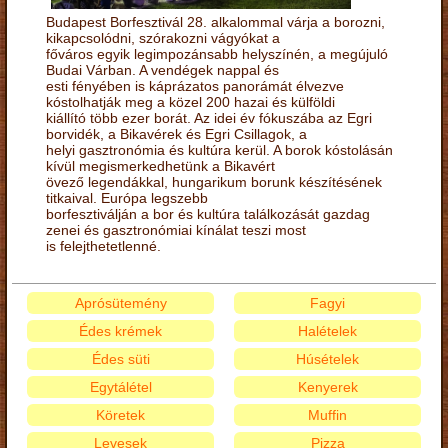
Budapest Borfesztivál 28. alkalommal várja a borozni,
kikapcsolódni, szórakozni vágyókat a
főváros egyik legimpozánsabb helyszínén, a megújuló
Budai Várban. A vendégek nappal és
esti fényében is káprázatos panorámát élvezve
kóstolhatják meg a közel 200 hazai és külföldi
kiállító több ezer borát. Az idei év fókuszába az Egri
borvidék, a Bikavérek és Egri Csillagok, a
helyi gasztronómia és kultúra kerül. A borok kóstolásán
kívül megismerkedhetünk a Bikavért
övező legendákkal, hungarikum borunk készítésének
titkaival. Európa legszebb
borfesztiválján a bor és kultúra találkozását gazdag
zenei és gasztronómiai kínálat teszi most
is felejthetetlenné.
Aprósütemény
Fagyi
Édes krémek
Halételek
Édes süti
Húsételek
Egytálétel
Kenyerek
Köretek
Muffin
Levesek
Pizza