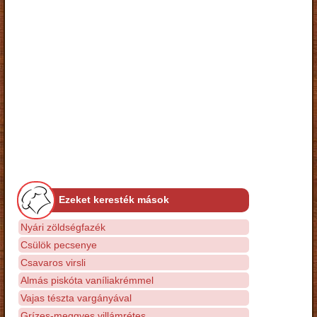
Ezeket keresték mások
Nyári zöldségfazék
Csülök pecsenye
Csavaros virsli
Almás piskóta vaníliakrémmel
Vajas tészta vargányával
Grízes-meggyes villámrétes