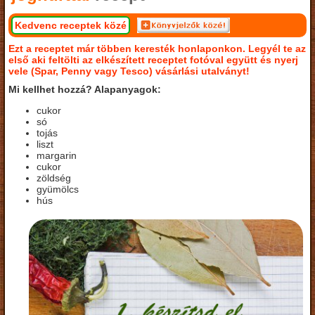
Kedvenc receptek közé
Ezt a receptet már többen keresték honlaponkon. Legyél te az
első aki feltölti az elkészített receptet fotóval együtt és nyerj
vele (Spar, Penny vagy Tesco) vásárlási utalványt!
Mi kellhet hozzá? Alapanyagok:
cukor
só
tojás
liszt
margarin
cukor
zöldség
gyümölcs
hús