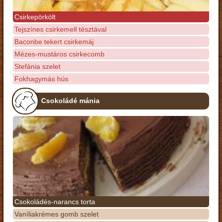
Csirkepörkölt
Tejszínes csirkemell tésztával
Baconbe tekert csirkemáj
Mézes-mustáros csirkecomb
Stefánia szelet
Fokhagymás hús
Csokoládé mánia
Csokoládés-narancs torta
Vaníliakrémes gomb szelet