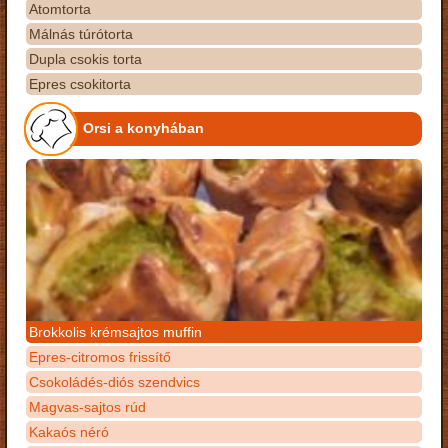
Atomtorta
Málnás túrótorta
Dupla csokis torta
Epres csokitorta
Orsi a konyhában
Brokkolis krémsajtos muffin
Epres-citromos frissítő
Csokoládés-diós szendvics
Magvas-sajtos rúd
Kakaós néró