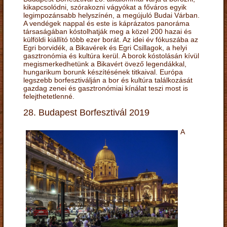
kikapcsolódni, szórakozni vágyókat a főváros egyik
legimpozánsabb helyszínén, a megújuló Budai Várban.
A vendégek nappal és este is káprázatos panoráma
társaságában kóstolhatják meg a közel 200 hazai és
külföldi kiállító több ezer borát. Az idei év fókuszába az
Egri borvidék, a Bikavérek és Egri Csillagok, a helyi
gasztronómia és kultúra kerül. A borok kóstolásán kívül
megismerkedhetünk a Bikavért övező legendákkal,
hungarikum borunk készítésének titkaival. Európa
legszebb borfesztiválján a bor és kultúra találkozását
gazdag zenei és gasztronómiai kínálat teszi most is
felejthetetlenné.
28. Budapest Borfesztivál 2019
A