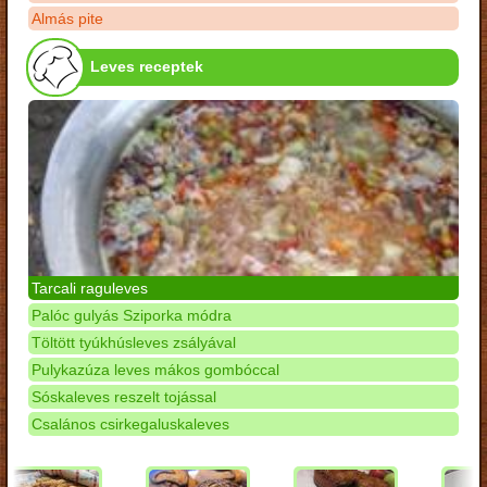
Almás pite
Leves receptek
Tarcali raguleves
Palóc gulyás Sziporka módra
Töltött tyúkhúsleves zsályával
Pulykazúza leves mákos gombóccal
Sóskaleves reszelt tojással
Csalános csirkegaluskaleves