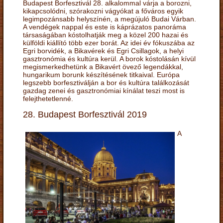
Budapest Borfesztivál 28. alkalommal várja a borozni,
kikapcsolódni, szórakozni vágyókat a főváros egyik
legimpozánsabb helyszínén, a megújuló Budai Várban.
A vendégek nappal és este is káprázatos panoráma
társaságában kóstolhatják meg a közel 200 hazai és
külföldi kiállító több ezer borát. Az idei év fókuszába az
Egri borvidék, a Bikavérek és Egri Csillagok, a helyi
gasztronómia és kultúra kerül. A borok kóstolásán kívül
megismerkedhetünk a Bikavért övező legendákkal,
hungarikum borunk készítésének titkaival. Európa
legszebb borfesztiválján a bor és kultúra találkozását
gazdag zenei és gasztronómiai kínálat teszi most is
felejthetetlenné.
28. Budapest Borfesztivál 2019
A