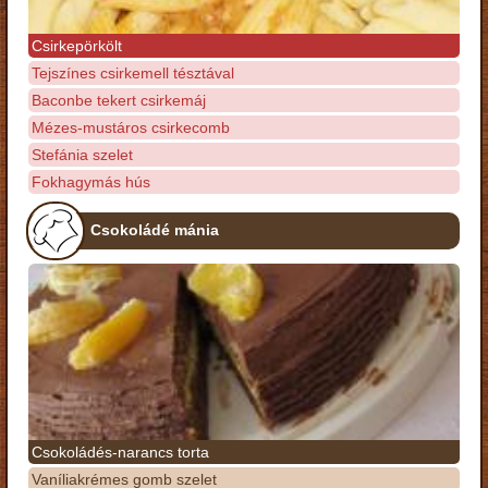
Csirkepörkölt
Tejszínes csirkemell tésztával
Baconbe tekert csirkemáj
Mézes-mustáros csirkecomb
Stefánia szelet
Fokhagymás hús
Csokoládé mánia
Csokoládés-narancs torta
Vaníliakrémes gomb szelet