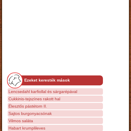
Ezeket keresték mások
Lencsedahl karfiollal és sárgarépával
Cukkinis-tejszínes rakott hal
Élesztős pástétom II.
Sajtos burgonyacsónak
Vilmos saláta
Habart krumplileves