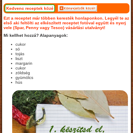
Kedvenc receptek közé
Ezt a receptet már többen keresték honlaponkon. Legyél te az
első aki feltölti az elkészített receptet fotóval együtt és nyerj
vele (Spar, Penny vagy Tesco) vásárlási utalványt!
Mi kellhet hozzá? Alapanyagok:
cukor
só
tojás
liszt
margarin
cukor
zöldség
gyümölcs
hús