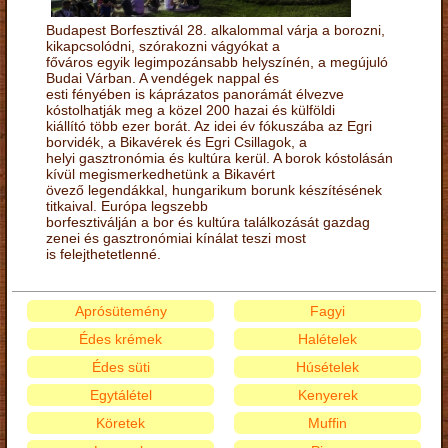
Budapest Borfesztivál 28. alkalommal várja a borozni,
kikapcsolódni, szórakozni vágyókat a
főváros egyik legimpozánsabb helyszínén, a megújuló
Budai Várban. A vendégek nappal és
esti fényében is káprázatos panorámát élvezve
kóstolhatják meg a közel 200 hazai és külföldi
kiállító több ezer borát. Az idei év fókuszába az Egri
borvidék, a Bikavérek és Egri Csillagok, a
helyi gasztronómia és kultúra kerül. A borok kóstolásán
kívül megismerkedhetünk a Bikavért
övező legendákkal, hungarikum borunk készítésének
titkaival. Európa legszebb
borfesztiválján a bor és kultúra találkozását gazdag
zenei és gasztronómiai kínálat teszi most
is felejthetetlenné.
Aprósütemény
Fagyi
Édes krémek
Halételek
Édes süti
Húsételek
Egytálétel
Kenyerek
Köretek
Muffin