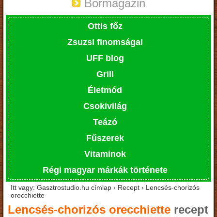
Bormagazin
Ottis főz
Zsuzsi finomságai
UFF blog
Grill
Életmód
Csokivilág
Teázó
Fűszerek
Vitaminok
Régi magyar márkák története
Itt vagy: Gasztrostudio.hu címlap › Recept › Lencsés-chorizós
orecchiette
Lencsés-chorizós orecchiette
recept