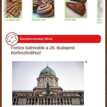
-sajtos rúd
Kakaós néró
Almás pite
Zabpelyhes
túrógombóc
Gasztronómiai hírek
Fontos tudnivalók a 28. Budapest
Borfesztiválhoz!
A