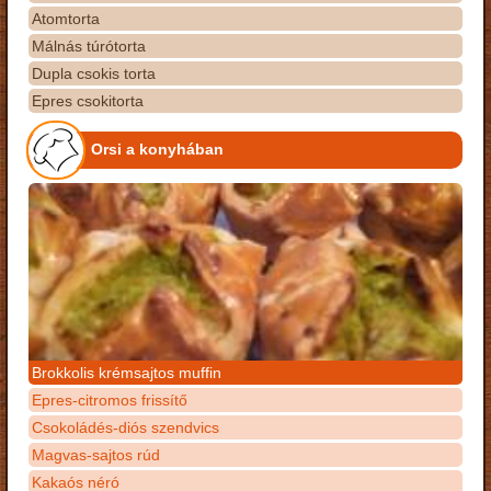
Atomtorta
Málnás túrótorta
Dupla csokis torta
Epres csokitorta
Orsi a konyhában
Brokkolis krémsajtos muffin
Epres-citromos frissítő
Csokoládés-diós szendvics
Magvas-sajtos rúd
Kakaós néró