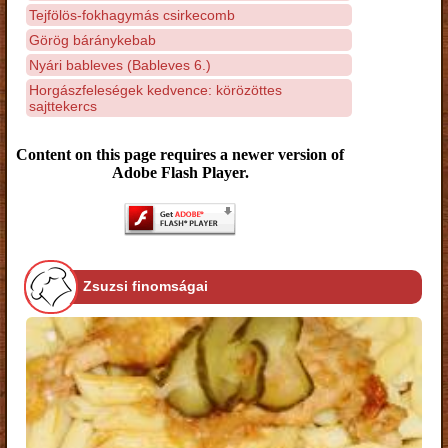
Tejfölös-fokhagymás csirkecomb
Görög báránykebab
Nyári bableves (Bableves 6.)
Horgászfeleségek kedvence: körözöttes
sajttekercs
Content on this page requires a newer version of
Adobe Flash Player.
Zsuzsi finomságai