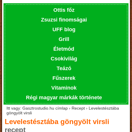
Ottis főz
Zsuzsi finomságai
UFF blog
Grill
Életmód
Csokivilág
Teázó
Fűszerek
Vitaminok
Régi magyar márkák története
Itt vagy: Gasztrostudio.hu címlap › Recept › Levelestésztába
göngyölt virsli
Levelestésztába göngyölt virsli
recept