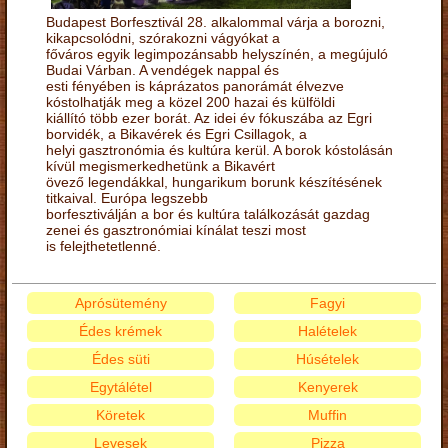
Budapest Borfesztivál 28. alkalommal várja a borozni,
kikapcsolódni, szórakozni vágyókat a
főváros egyik legimpozánsabb helyszínén, a megújuló
Budai Várban. A vendégek nappal és
esti fényében is káprázatos panorámát élvezve
kóstolhatják meg a közel 200 hazai és külföldi
kiállító több ezer borát. Az idei év fókuszába az Egri
borvidék, a Bikavérek és Egri Csillagok, a
helyi gasztronómia és kultúra kerül. A borok kóstolásán
kívül megismerkedhetünk a Bikavért
övező legendákkal, hungarikum borunk készítésének
titkaival. Európa legszebb
borfesztiválján a bor és kultúra találkozását gazdag
zenei és gasztronómiai kínálat teszi most
is felejthetetlenné.
Aprósütemény
Fagyi
Édes krémek
Halételek
Édes süti
Húsételek
Egytálétel
Kenyerek
Köretek
Muffin
Levesek
Pizza