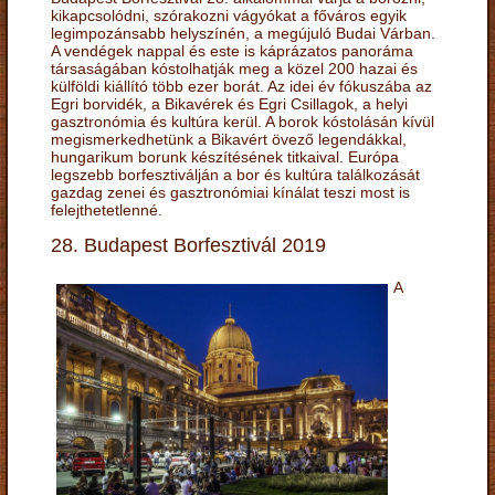
kikapcsolódni, szórakozni vágyókat a főváros egyik
legimpozánsabb helyszínén, a megújuló Budai Várban.
A vendégek nappal és este is káprázatos panoráma
társaságában kóstolhatják meg a közel 200 hazai és
külföldi kiállító több ezer borát. Az idei év fókuszába az
Egri borvidék, a Bikavérek és Egri Csillagok, a helyi
gasztronómia és kultúra kerül. A borok kóstolásán kívül
megismerkedhetünk a Bikavért övező legendákkal,
hungarikum borunk készítésének titkaival. Európa
legszebb borfesztiválján a bor és kultúra találkozását
gazdag zenei és gasztronómiai kínálat teszi most is
felejthetetlenné.
28. Budapest Borfesztivál 2019
A