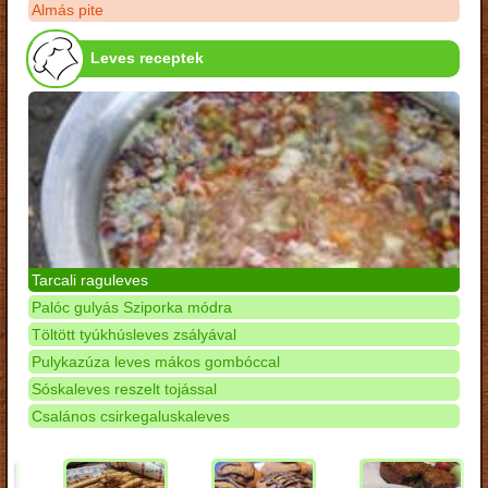
Almás pite
Leves receptek
Tarcali raguleves
Palóc gulyás Sziporka módra
Töltött tyúkhúsleves zsályával
Pulykazúza leves mákos gombóccal
Sóskaleves reszelt tojással
Csalános csirkegaluskaleves