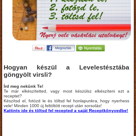
Hogyan készül a Levelestésztába
göngyölt virsli?
Írd meg nekünk Te!
Te már elkészítetted, vagy most készülsz elkészíteni ezt a
receptet?
Készítsd el, fotózd le és töltsd fel honlapunkra, hogy nyerhess
vele! Minden 1000 új feltöltött recept után sorsolás!
Kattints ide és töltsd fel recepted a saját Receptkönyvedbe!