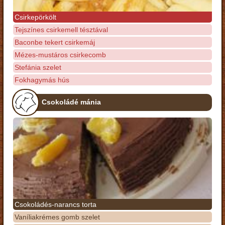
Csirkepörkölt
Tejszínes csirkemell tésztával
Baconbe tekert csirkemáj
Mézes-mustáros csirkecomb
Stefánia szelet
Fokhagymás hús
Csokoládé mánia
Csokoládés-narancs torta
Vaníliakrémes gomb szelet