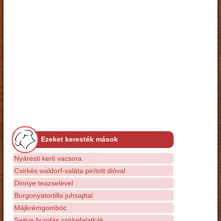
Ezeket keresték mások
Nyáresti kerti vacsora
Csirkés waldorf-saláta pirított dióval
Dinnye teazselével
Burgonyatortilla juhsajttal
Májkrémgombóc
Sajtos-bundás csirkefalatkák