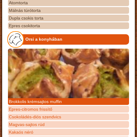
Atomtorta
Málnás túrótorta
Dupla csokis torta
Epres csokitorta
Orsi a konyhában
Brokkolis krémsajtos muffin
Epres-citromos frissítő
Csokoládés-diós szendvics
Magvas-sajtos rúd
Kakaós néró