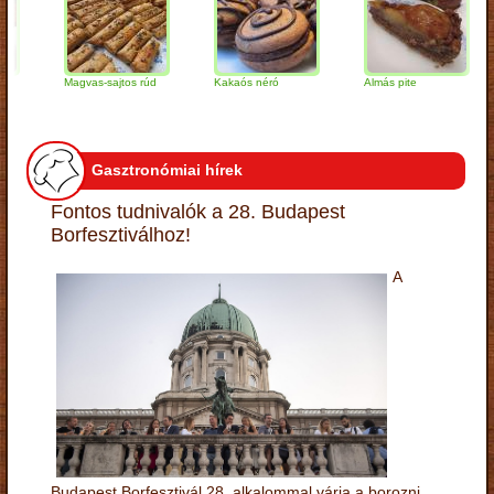
Magvas-sajtos rúd
Kakaós néró
Almás pite
Z
t
Gasztronómiai hírek
Fontos tudnivalók a 28. Budapest
Borfesztiválhoz!
A
Budapest Borfesztivál 28. alkalommal várja a borozni,