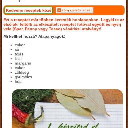
Kedvenc receptek közé
Ezt a receptet már többen keresték honlaponkon. Legyél te az
első aki feltölti az elkészített receptet fotóval együtt és nyerj
vele (Spar, Penny vagy Tesco) vásárlási utalványt!
Mi kellhet hozzá? Alapanyagok:
cukor
só
tojás
liszt
margarin
cukor
zöldség
gyümölcs
hús