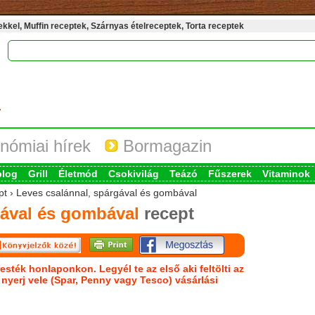
kel, Muffin receptek, Szárnyas ételreceptek, Torta receptek
nómiai hírek
Bormagazin
blog
Grill
Életmód
Csokivilág
Teázó
Fűszerek
Vitaminok
ept › Leves csalánnal, spárgával és gombával
gával és gombával
recept
esték honlaponkon. Legyél te az első aki feltölti az
s nyerj vele (Spar, Penny vagy Tesco) vásárlási