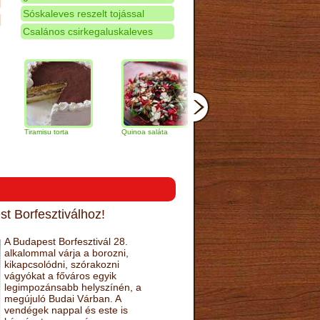
Sóskaleves reszelt tojással
Csalános csirkegaluskaleves
ramisu torta
Quinoa saláta
Mandulás kifli
Csokoládés
narancs tor
t Borfesztiválhoz!
A Budapest Borfesztivál 28.
alkalommal várja a borozni,
kikapcsolódni, szórakozni
vágyókat a főváros egyik
legimpozánsabb helyszínén, a
megújuló Budai Várban. A
vendégek nappal és este is