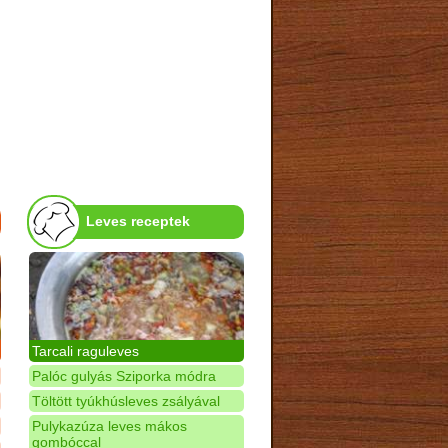
Leves receptek
Tarcali raguleves
Palóc gulyás Sziporka módra
Töltött tyúkhúsleves zsályával
Pulykazúza leves mákos
gombóccal