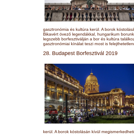
gasztronómia és kultúra kerül. A borok kóstolá
Bikavért övező legendákkal, hungarikum borunk 
legszebb borfesztiválján a bor és kultúra találk
gasztronómiai kínálat teszi most is felejthetetlen
28. Budapest Borfesztivál 2019
kerül. A borok kóstolásán kívül megismerkedhet