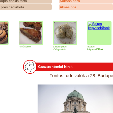
upla csokis torta
Kakaós néró
pres csokitorta
Almás pite
Almás pite
Zabpelyhes
Sajtos
Ti
túrógombóc
képviselőfánk
Gasztronómiai hírek
Fontos tudnivalók a 28. Budapes