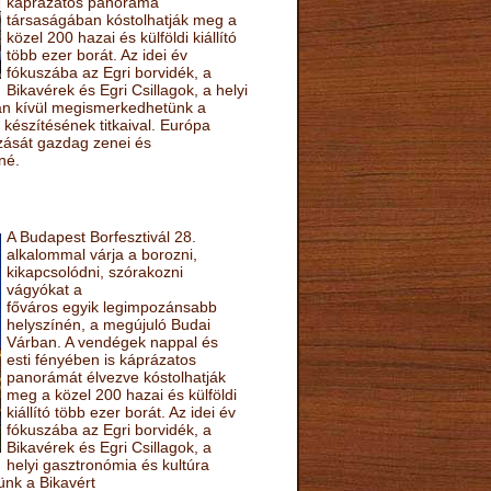
káprázatos panoráma
társaságában kóstolhatják meg a
közel 200 hazai és külföldi kiállító
több ezer borát. Az idei év
fókuszába az Egri borvidék, a
Bikavérek és Egri Csillagok, a helyi
sán kívül megismerkedhetünk a
készítésének titkaival. Európa
ozását gazdag zenei és
né.
A Budapest Borfesztivál 28.
alkalommal várja a borozni,
kikapcsolódni, szórakozni
vágyókat a
főváros egyik legimpozánsabb
helyszínén, a megújuló Budai
Várban. A vendégek nappal és
esti fényében is káprázatos
panorámát élvezve kóstolhatják
meg a közel 200 hazai és külföldi
kiállító több ezer borát. Az idei év
fókuszába az Egri borvidék, a
Bikavérek és Egri Csillagok, a
helyi gasztronómia és kultúra
ünk a Bikavért