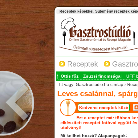
Receptek képekkel, Sütemény receptek képek
Receptek
Gasztro
Ottis főz
Zsuzsi finomságai
UFF 
Itt vagy: Gasztrostudio.hu címlap › Rec
Leves csalánnal, spár
Kedvenc receptek közé
Ezt a receptet már többen ker
elkészített receptet fotóval együtt é
utalványt!
Mi kellhet hozzá? Alapanyagok: