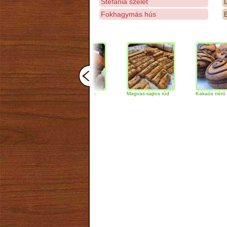
Stefánia szelet
D
Fokhagymás hús
E
Csokoládés-diós
Magvas-sajtos rúd
Kakaós néró
szendvics