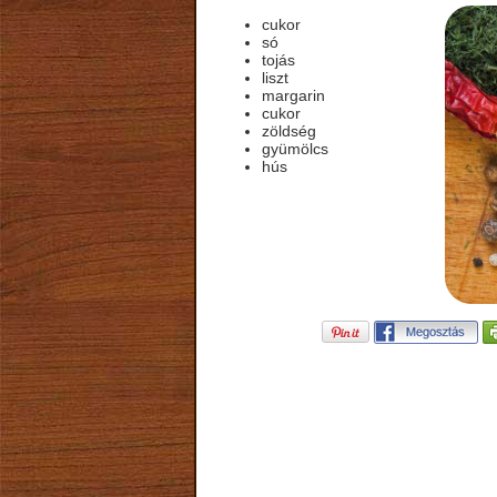
cukor
só
tojás
liszt
margarin
cukor
zöldség
gyümölcs
hús