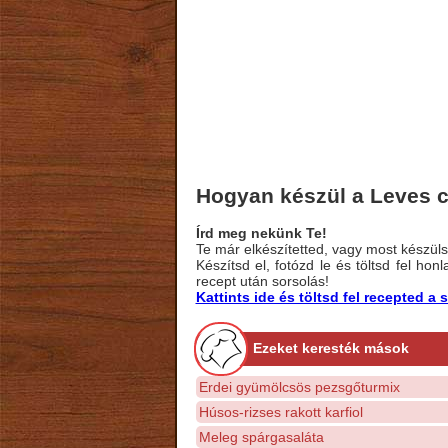
Hogyan készül a Leves c
Írd meg nekünk Te!
Te már elkészítetted, vagy most készülsz
Készítsd el, fotózd le és töltsd fel ho
recept után sorsolás!
Kattints ide és töltsd fel recepted 
Ezeket keresték mások
Erdei gyümölcsös pezsgőturmix
Húsos-rizses rakott karfiol
Meleg spárgasaláta