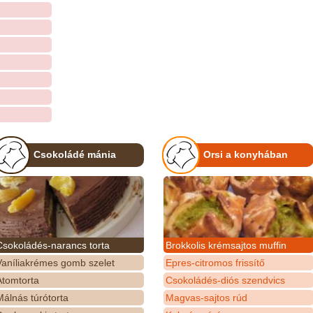
Csokoládé mánia
Orsi a konyhában
Csokoládés-narancs torta
Brokkolis krémsajtos muffin
Vaníliakrémes gomb szelet
Epres-citromos frissítő
Atomtorta
Csokoládés-diós szendvics
álnás túrótorta
Magvas-sajtos rúd