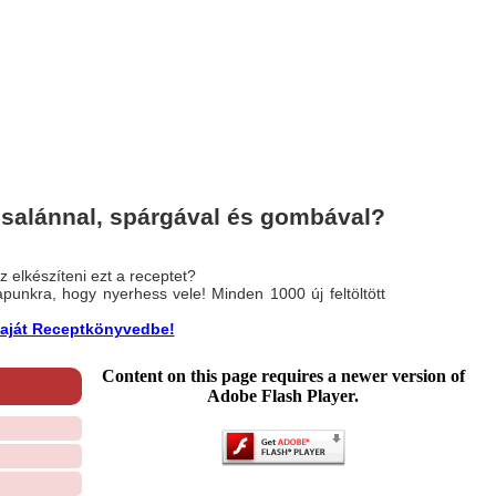
salánnal, spárgával és gombával?
 elkészíteni ezt a receptet?
nlapunkra, hogy nyerhess vele! Minden 1000 új feltöltött
a saját Receptkönyvedbe!
Content on this page requires a newer version of
Adobe Flash Player.