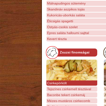
Málnapudingos sütemény
Skandináv aszpikos tojás
Kukoricás-uborkás saláta
Éticsigás spagetti
Ostyás-csokis szelet
Epres saláta halloumi sajttal
Kevert tészta
Zsuzsi finomságai
Csirkepörkölt
Tejszínes csirkemell tésztával
Baconbe tekert csirkemáj
Mézes-mustáros csirkecomb
M