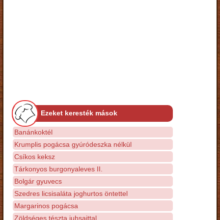
Ezeket keresték mások
Banánkoktél
Krumplis pogácsa gyúródeszka nélkül
Csíkos keksz
Tárkonyos burgonyaleves II.
Bolgár gyuvecs
Szedres licsisaláta joghurtos öntettel
Margarinos pogácsa
Zöldséges tészta juhsajttal