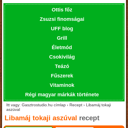
Ottis főz
Zsuzsi finomságai
UFF blog
Grill
Életmód
Csokivilág
Teázó
Fűszerek
Vitaminok
Régi magyar márkák története
Itt vagy: Gasztrostudio.hu címlap › Recept › Libamáj tokaji
aszúval
Libamáj tokaji aszúval
recept