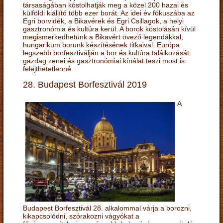
társaságában kóstolhatják meg a közel 200 hazai és
külföldi kiállító több ezer borát. Az idei év fókuszába az
Egri borvidék, a Bikavérek és Egri Csillagok, a helyi
gasztronómia és kultúra kerül. A borok kóstolásán kívül
megismerkedhetünk a Bikavért övező legendákkal,
hungarikum borunk készítésének titkaival. Európa
legszebb borfesztiválján a bor és kultúra találkozását
gazdag zenei és gasztronómiai kínálat teszi most is
felejthetetlenné.
28. Budapest Borfesztivál 2019
A
Budapest Borfesztivál 28. alkalommal várja a borozni,
kikapcsolódni, szórakozni vágyókat a