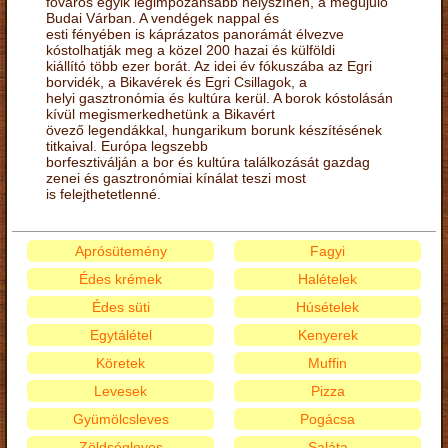
főváros egyik legimpozánsabb helyszínén, a megújuló
Budai Várban. A vendégek nappal és
esti fényében is káprázatos panorámát élvezve
kóstolhatják meg a közel 200 hazai és külföldi
kiállító több ezer borát. Az idei év fókuszába az Egri
borvidék, a Bikavérek és Egri Csillagok, a
helyi gasztronómia és kultúra kerül. A borok kóstolásán
kívül megismerkedhetünk a Bikavért
övező legendákkal, hungarikum borunk készítésének
titkaival. Európa legszebb
borfesztiválján a bor és kultúra találkozását gazdag
zenei és gasztronómiai kínálat teszi most
is felejthetetlenné.
Aprósütemény
Fagyi
Édes krémek
Halételek
Édes süti
Húsételek
Egytálétel
Kenyerek
Köretek
Muffin
Levesek
Pizza
Gyümölcsleves
Pogácsa
Zöldségleves
Saláta