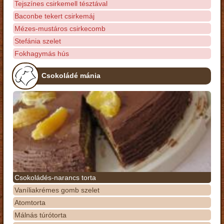
Tejszínes csirkemell tésztával
Baconbe tekert csirkemáj
Mézes-mustáros csirkecomb
Stefánia szelet
Fokhagymás hús
Csokoládé mánia
Csokoládés-narancs torta
Vaníliakrémes gomb szelet
Atomtorta
Málnás túrótorta