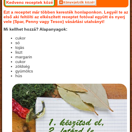
Kedvenc receptek közé
Ezt a receptet már többen keresték honlaponkon. Legyél te az
első aki feltölti az elkészített receptet fotóval együtt és nyerj
vele (Spar, Penny vagy Tesco) vásárlási utalványt!
Mi kellhet hozzá? Alapanyagok:
cukor
só
tojás
liszt
margarin
cukor
zöldség
gyümölcs
hús