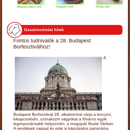
Magvas-sajtos rúd
Kakaós néró
Almás pite
Z
t
Gasztronómiai hírek
Fontos tudnivalók a 28. Budapest
Borfesztiválhoz!
A
Budapest Borfesztivál 28. alkalommal várja a borozni,
kikapcsolódni, szórakozni vágyókat a főváros egyik
legimpozánsabb helyszínén, a megújuló Budai Várban.
A vendégek nappal és este is káprázatos panoráma