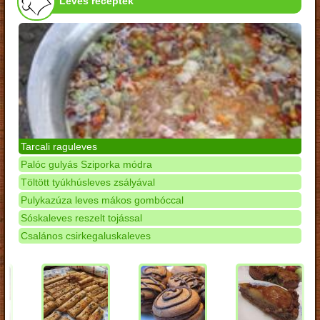
Leves receptek
Tarcali raguleves
Palóc gulyás Sziporka módra
Töltött tyúkhúsleves zsályával
Pulykazúza leves mákos gombóccal
Sóskaleves reszelt tojással
Csalános csirkegaluskaleves