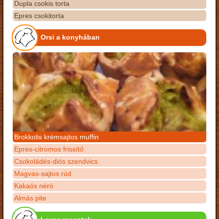
Dupla csokis torta
Epres csokitorta
Orsi a konyhában
Brokkolis krémsajtos muffin
Epres-citromos frissítő
Csokoládés-diós szendvics
Magvas-sajtos rúd
Kakaós néró
Almás pite