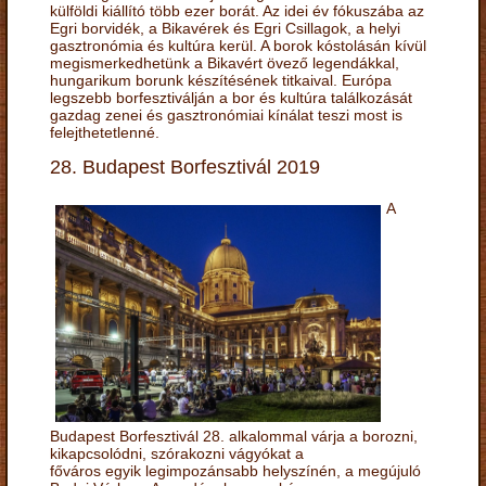
külföldi kiállító több ezer borát. Az idei év fókuszába az
Egri borvidék, a Bikavérek és Egri Csillagok, a helyi
gasztronómia és kultúra kerül. A borok kóstolásán kívül
megismerkedhetünk a Bikavért övező legendákkal,
hungarikum borunk készítésének titkaival. Európa
legszebb borfesztiválján a bor és kultúra találkozását
gazdag zenei és gasztronómiai kínálat teszi most is
felejthetetlenné.
28. Budapest Borfesztivál 2019
A
Budapest Borfesztivál 28. alkalommal várja a borozni,
kikapcsolódni, szórakozni vágyókat a
főváros egyik legimpozánsabb helyszínén, a megújuló