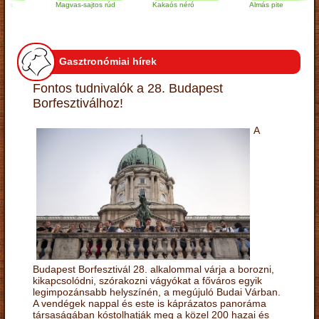
Magvas-sajtos rúd
Kakaós néró
Almás pite
Gasztronómiai hírek
Fontos tudnivalók a 28. Budapest
Borfesztiválhoz!
A
Budapest Borfesztivál 28. alkalommal várja a borozni,
kikapcsolódni, szórakozni vágyókat a főváros egyik
legimpozánsabb helyszínén, a megújuló Budai Várban.
A vendégek nappal és este is káprázatos panoráma
társaságában kóstolhatják meg a közel 200 hazai és