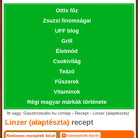
Ottis főz
Zsuzsi finomságai
UFF blog
Grill
Életmód
Csokivilág
Teázó
Fűszerek
Vitaminok
Régi magyar márkák története
Itt vagy: Gasztrostudio.hu címlap › Recept › Linzer (alaptészta)
Linzer (alaptészta)
recept
Kedvenc receptek közé