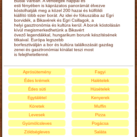
Budai Várban. A vendégek nappal és
esti fényében is káprázatos panorámát élvezve
kóstolhatják meg a közel 200 hazai és külföldi
kiállító több ezer borát. Az idei év fókuszába az Egri
borvidék, a Bikavérek és Egri Csillagok, a
helyi gasztronómia és kultúra kerül. A borok kóstolásán
kívül megismerkedhetünk a Bikavért
övező legendákkal, hungarikum borunk készítésének
titkaival. Európa legszebb
borfesztiválján a bor és kultúra találkozását gazdag
zenei és gasztronómiai kínálat teszi most
is felejthetetlenné.
Aprósütemény
Fagyi
Édes krémek
Halételek
Édes süti
Húsételek
Egytálétel
Kenyerek
Köretek
Muffin
Levesek
Pizza
Gyümölcsleves
Pogácsa
Zöldségleves
Saláta