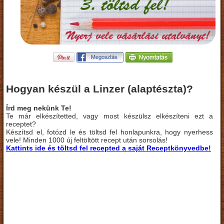
Hogyan készül a Linzer (alaptészta)?
Írd meg nekünk Te!
Te már elkészítetted, vagy most készülsz elkészíteni ezt a
receptet?
Készítsd el, fotózd le és töltsd fel honlapunkra, hogy nyerhess
vele! Minden 1000 új feltöltött recept után sorsolás!
Kattints ide és töltsd fel recepted a saját Receptkönyvedbe!