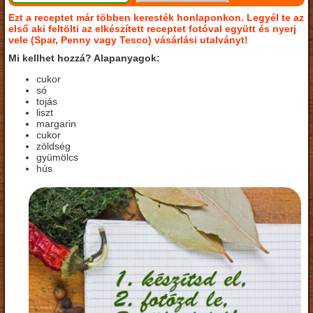
Ezt a receptet már többen keresték honlaponkon. Legyél te az
első aki feltölti az elkészített receptet fotóval együtt és nyerj
vele (Spar, Penny vagy Tesco) vásárlási utalványt!
Mi kellhet hozzá? Alapanyagok:
cukor
só
tojás
liszt
margarin
cukor
zöldség
gyümölcs
hús