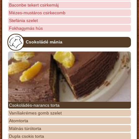
Baconbe tekert csirkemáj
Mézes-mustáros csirkecomb
Stefánia szelet
Fokhagymás hús
Csokoládé mánia
Csokoládés-narancs torta
Vaníliakrémes gomb szelet
Atomtorta
Málnás túrótorta
Dupla csokis torta