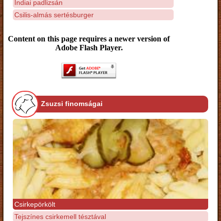
Indiai padlizsán
Csilis-almás sertésburger
Content on this page requires a newer version of
Adobe Flash Player.
Zsuzsi finomságai
Csirkepörkölt
Tejszínes csirkemell tésztával