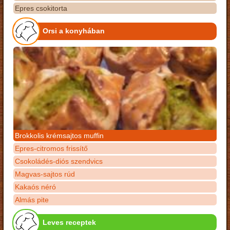
Epres csokitorta
Orsi a konyhában
Brokkolis krémsajtos muffin
Epres-citromos frissítő
Csokoládés-diós szendvics
Magvas-sajtos rúd
Kakaós néró
Almás pite
Leves receptek