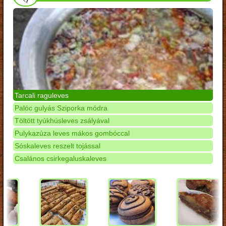
Tarcali raguleves
Palóc gulyás Sziporka módra
Töltött tyúkhúsleves zsályával
Pulykazúza leves mákos gombóccal
Sóskaleves reszelt tojással
Csalános csirkegaluskaleves