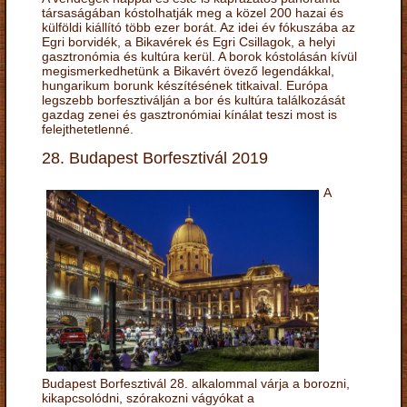
társaságában kóstolhatják meg a közel 200 hazai és
külföldi kiállító több ezer borát. Az idei év fókuszába az
Egri borvidék, a Bikavérek és Egri Csillagok, a helyi
gasztronómia és kultúra kerül. A borok kóstolásán kívül
megismerkedhetünk a Bikavért övező legendákkal,
hungarikum borunk készítésének titkaival. Európa
legszebb borfesztiválján a bor és kultúra találkozását
gazdag zenei és gasztronómiai kínálat teszi most is
felejthetetlenné.
28. Budapest Borfesztivál 2019
A
Budapest Borfesztivál 28. alkalommal várja a borozni,
kikapcsolódni, szórakozni vágyókat a