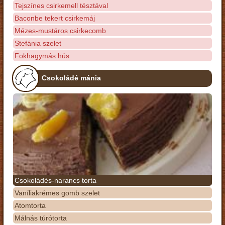
Tejszínes csirkemell tésztával
Baconbe tekert csirkemáj
Mézes-mustáros csirkecomb
Stefánia szelet
Fokhagymás hús
Csokoládé mánia
Csokoládés-narancs torta
Vaníliakrémes gomb szelet
Atomtorta
Málnás túrótorta