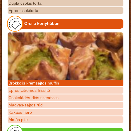
Dupla csokis torta
Epres csokitorta
Orsi a konyhában
Brokkolis krémsajtos muffin
Epres-citromos frissítő
Csokoládés-diós szendvics
Magvas-sajtos rúd
Kakaós néró
Almás pite