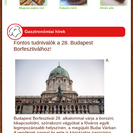
Magvas-sajtos rúd
Kakaós néró
Almás pite
Z
t
Gasztronómiai hírek
Fontos tudnivalók a 28. Budapest
Borfesztiválhoz!
A
Budapest Borfesztivál 28. alkalommal várja a borozni,
kikapcsolódni, szórakozni vágyókat a főváros egyik
legimpozánsabb helyszínén, a megújuló Budai Várban.
A vendégek nappal és este is káprázatos panoráma