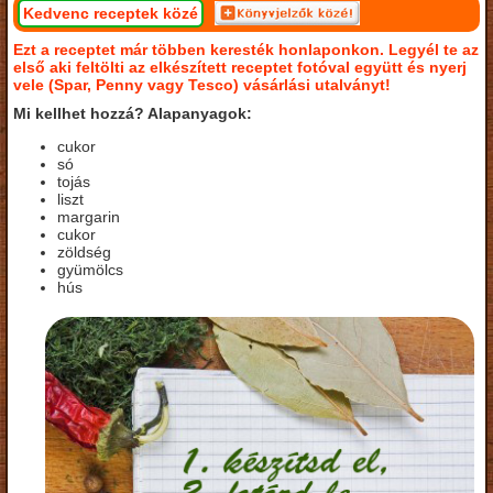
Kedvenc receptek közé
Ezt a receptet már többen keresték honlaponkon. Legyél te az
első aki feltölti az elkészített receptet fotóval együtt és nyerj
vele (Spar, Penny vagy Tesco) vásárlási utalványt!
Mi kellhet hozzá? Alapanyagok:
cukor
só
tojás
liszt
margarin
cukor
zöldség
gyümölcs
hús