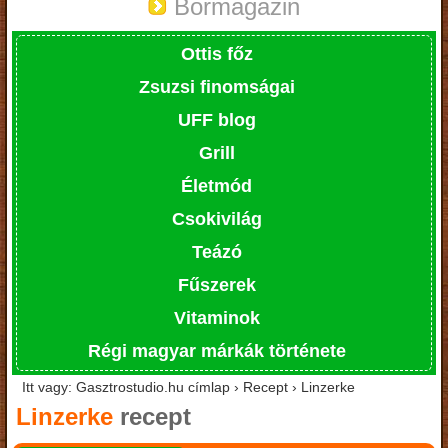
Bormagazin
Ottis főz
Zsuzsi finomságai
UFF blog
Grill
Életmód
Csokivilág
Teázó
Fűszerek
Vitaminok
Régi magyar márkák története
Itt vagy: Gasztrostudio.hu címlap › Recept › Linzerke
Linzerke
recept