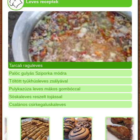
Leves receptek
Tarcali raguleves
Palóc gulyás Sziporka módra
Töltött tyúkhúsleves zsályával
Pulykazúza leves mákos gombóccal
Sóskaleves reszelt tojással
Csalános csirkegaluskaleves