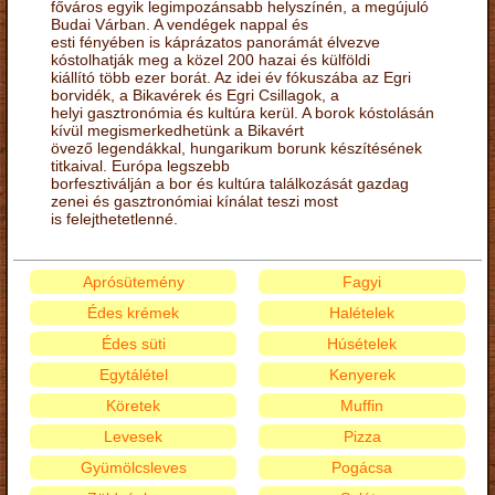
főváros egyik legimpozánsabb helyszínén, a megújuló
Budai Várban. A vendégek nappal és
esti fényében is káprázatos panorámát élvezve
kóstolhatják meg a közel 200 hazai és külföldi
kiállító több ezer borát. Az idei év fókuszába az Egri
borvidék, a Bikavérek és Egri Csillagok, a
helyi gasztronómia és kultúra kerül. A borok kóstolásán
kívül megismerkedhetünk a Bikavért
övező legendákkal, hungarikum borunk készítésének
titkaival. Európa legszebb
borfesztiválján a bor és kultúra találkozását gazdag
zenei és gasztronómiai kínálat teszi most
is felejthetetlenné.
Aprósütemény
Fagyi
Édes krémek
Halételek
Édes süti
Húsételek
Egytálétel
Kenyerek
Köretek
Muffin
Levesek
Pizza
Gyümölcsleves
Pogácsa