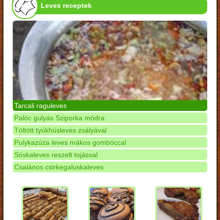
Leves receptek
Tarcali raguleves
Palóc gulyás Sziporka módra
Töltött tyúkhúsleves zsályával
Pulykazúza leves mákos gombóccal
Sóskaleves reszelt tojással
Csalános csirkegaluskaleves