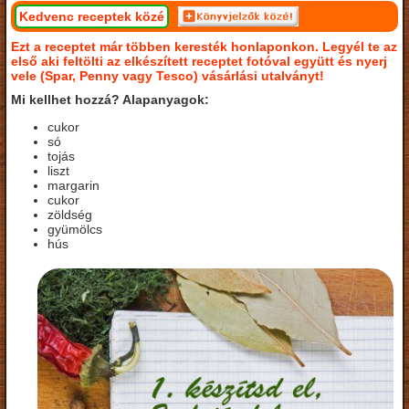
Kedvenc receptek közé
Ezt a receptet már többen keresték honlaponkon. Legyél te az
első aki feltölti az elkészített receptet fotóval együtt és nyerj
vele (Spar, Penny vagy Tesco) vásárlási utalványt!
Mi kellhet hozzá? Alapanyagok:
cukor
só
tojás
liszt
margarin
cukor
zöldség
gyümölcs
hús