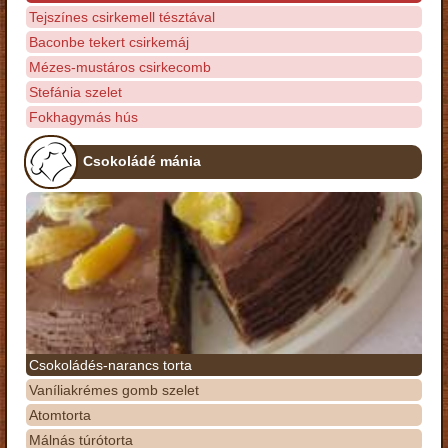
Tejszínes csirkemell tésztával
Baconbe tekert csirkemáj
Mézes-mustáros csirkecomb
Stefánia szelet
Fokhagymás hús
Csokoládé mánia
Csokoládés-narancs torta
Vaníliakrémes gomb szelet
Atomtorta
Málnás túrótorta