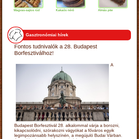
Magvas-sajtos rúd
Kakaós néró
Almás pite
Zabp
túró
Gasztronómiai hírek
Fontos tudnivalók a 28. Budapest
Borfesztiválhoz!
A
Budapest Borfesztivál 28. alkalommal várja a borozni,
kikapcsolódni, szórakozni vágyókat a főváros egyik
legimpozánsabb helyszínén, a megújuló Budai Várban.