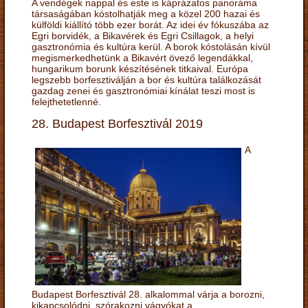
A vendégek nappal és este is káprázatos panoráma
társaságában kóstolhatják meg a közel 200 hazai és
külföldi kiállító több ezer borát. Az idei év fókuszába az
Egri borvidék, a Bikavérek és Egri Csillagok, a helyi
gasztronómia és kultúra kerül. A borok kóstolásán kívül
megismerkedhetünk a Bikavért övező legendákkal,
hungarikum borunk készítésének titkaival. Európa
legszebb borfesztiválján a bor és kultúra találkozását
gazdag zenei és gasztronómiai kínálat teszi most is
felejthetetlenné.
28. Budapest Borfesztivál 2019
A
Budapest Borfesztivál 28. alkalommal várja a borozni,
kikapcsolódni, szórakozni vágyókat a