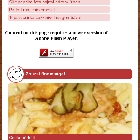
Sült paprika feta sajttal három ízben
Pirított máj csirkemellel
Tepsis csirke cukkinivel és gombával
Content on this page requires a newer version of
Adobe Flash Player.
Zsuzsi finomságai
Csirkepörkölt