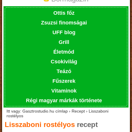
Ottis főz
Zsuzsi finomságai
UFF blog
Grill
Életmód
Csokivilág
Teázó
Fűszerek
Vitaminok
Régi magyar márkák története
Itt vagy: Gasztrostudio.hu címlap › Recept › Lisszaboni
rostélyos
Lisszaboni rostélyos
recept