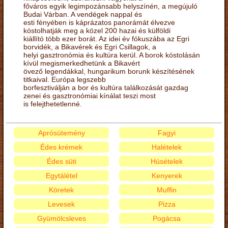
főváros egyik legimpozánsabb helyszínén, a megújuló
Budai Várban. A vendégek nappal és
esti fényében is káprázatos panorámát élvezve
kóstolhatják meg a közel 200 hazai és külföldi
kiállító több ezer borát. Az idei év fókuszába az Egri
borvidék, a Bikavérek és Egri Csillagok, a
helyi gasztronómia és kultúra kerül. A borok kóstolásán
kívül megismerkedhetünk a Bikavért
övező legendákkal, hungarikum borunk készítésének
titkaival. Európa legszebb
borfesztiválján a bor és kultúra találkozását gazdag
zenei és gasztronómiai kínálat teszi most
is felejthetetlenné.
Aprósütemény
Fagyi
Édes krémek
Halételek
Édes süti
Húsételek
Egytálétel
Kenyerek
Köretek
Muffin
Levesek
Pizza
Gyümölcsleves
Pogácsa