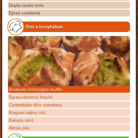
Dupla csokis torta
Epres csokitorta
Orsi a konyhában
Brokkolis krémsajtos muffin
Epres-citromos frissítő
Csokoládés-diós szendvics
Magvas-sajtos rúd
Kakaós néró
Almás pite