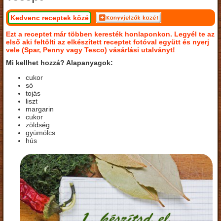
Kedvenc receptek közé
Ezt a receptet már többen keresték honlaponkon. Legyél te az
első aki feltölti az elkészített receptet fotóval együtt és nyerj
vele (Spar, Penny vagy Tesco) vásárlási utalványt!
Mi kellhet hozzá? Alapanyagok:
cukor
só
tojás
liszt
margarin
cukor
zöldség
gyümölcs
hús