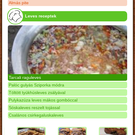
Almás pite
Leves receptek
Tarcali raguleves
Palóc gulyás Sziporka módra
Töltött tyúkhúsleves zsályával
Pulykazúza leves mákos gombóccal
Sóskaleves reszelt tojással
Csalános csirkegaluskaleves