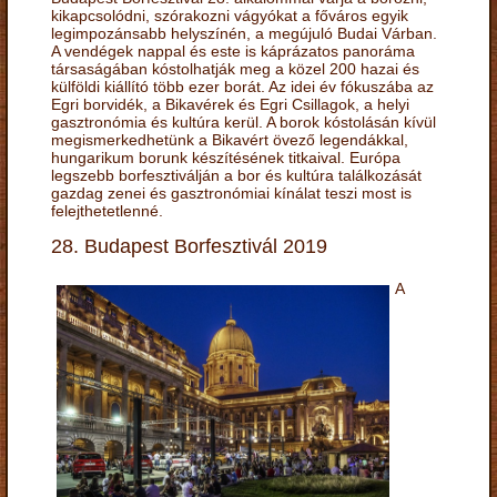
kikapcsolódni, szórakozni vágyókat a főváros egyik
legimpozánsabb helyszínén, a megújuló Budai Várban.
A vendégek nappal és este is káprázatos panoráma
társaságában kóstolhatják meg a közel 200 hazai és
külföldi kiállító több ezer borát. Az idei év fókuszába az
Egri borvidék, a Bikavérek és Egri Csillagok, a helyi
gasztronómia és kultúra kerül. A borok kóstolásán kívül
megismerkedhetünk a Bikavért övező legendákkal,
hungarikum borunk készítésének titkaival. Európa
legszebb borfesztiválján a bor és kultúra találkozását
gazdag zenei és gasztronómiai kínálat teszi most is
felejthetetlenné.
28. Budapest Borfesztivál 2019
A