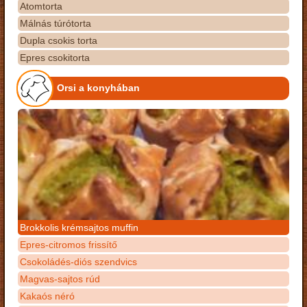
Atomtorta
Málnás túrótorta
Dupla csokis torta
Epres csokitorta
Orsi a konyhában
Brokkolis krémsajtos muffin
Epres-citromos frissítő
Csokoládés-diós szendvics
Magvas-sajtos rúd
Kakaós néró