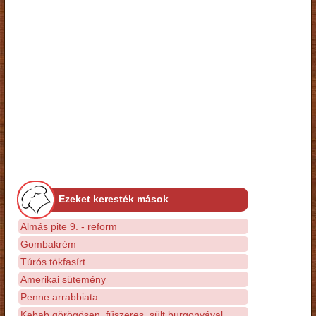
Ezeket keresték mások
Almás pite 9. - reform
Gombakrém
Túrós tökfasírt
Amerikai sütemény
Penne arrabbiata
Kebab görögösen, fűszeres, sült burgonyával