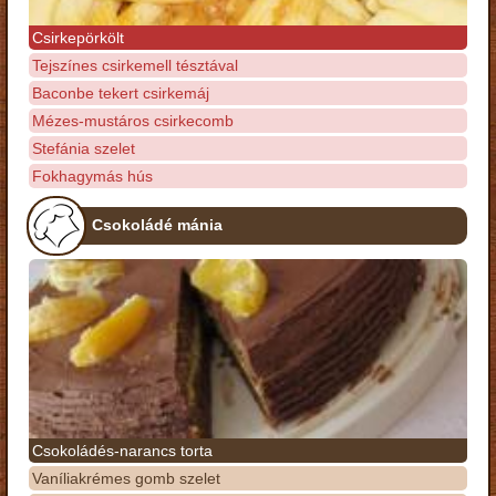
Csirkepörkölt
Tejszínes csirkemell tésztával
Baconbe tekert csirkemáj
Mézes-mustáros csirkecomb
Stefánia szelet
Fokhagymás hús
Csokoládé mánia
Csokoládés-narancs torta
Vaníliakrémes gomb szelet