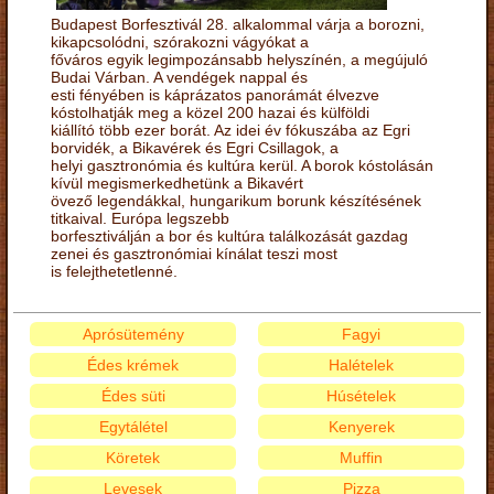
Budapest Borfesztivál 28. alkalommal várja a borozni,
kikapcsolódni, szórakozni vágyókat a
főváros egyik legimpozánsabb helyszínén, a megújuló
Budai Várban. A vendégek nappal és
esti fényében is káprázatos panorámát élvezve
kóstolhatják meg a közel 200 hazai és külföldi
kiállító több ezer borát. Az idei év fókuszába az Egri
borvidék, a Bikavérek és Egri Csillagok, a
helyi gasztronómia és kultúra kerül. A borok kóstolásán
kívül megismerkedhetünk a Bikavért
övező legendákkal, hungarikum borunk készítésének
titkaival. Európa legszebb
borfesztiválján a bor és kultúra találkozását gazdag
zenei és gasztronómiai kínálat teszi most
is felejthetetlenné.
Aprósütemény
Fagyi
Édes krémek
Halételek
Édes süti
Húsételek
Egytálétel
Kenyerek
Köretek
Muffin
Levesek
Pizza