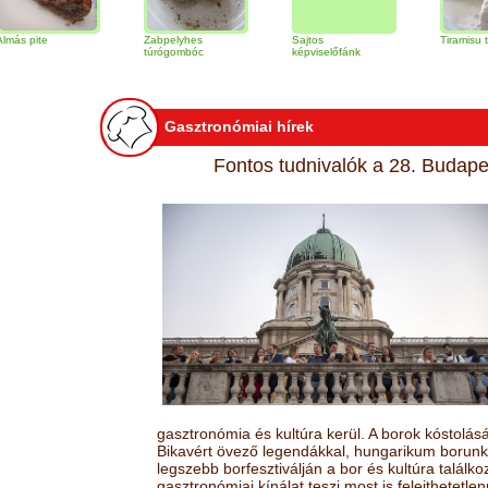
Zabpelyhes
Sajtos
Tiramisu torta
túrógombóc
képviselőfánk
Gasztronómiai hírek
Fontos tudnivalók a 28. Budapes
gasztronómia és kultúra kerül. A borok kóstolá
Bikavért övező legendákkal, hungarikum borunk 
legszebb borfesztiválján a bor és kultúra találk
gasztronómiai kínálat teszi most is felejthetetlen