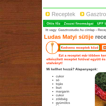
Receptek
Gasztro
Ottis főz
Zsuzsi finomságai
UFF 
Itt vagy: Gasztrostudio.hu címlap › Recep
Ludas Matyi sütije
rece
Kedvenc receptek közé
Ezt a receptet már többen ker
elkészített receptet fotóval együtt é
utalványt!
Mi kellhet hozzá? Alapanyagok:
cukor
só
tojás
liszt
margarin
cukor
zöldség
gyümölcs