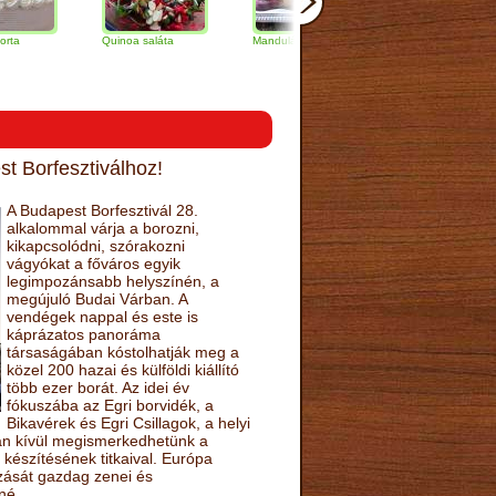
Quinoa saláta
Mandulás kifli
Csokoládés-
narancs torta
t Borfesztiválhoz!
A Budapest Borfesztivál 28.
alkalommal várja a borozni,
kikapcsolódni, szórakozni
vágyókat a főváros egyik
legimpozánsabb helyszínén, a
megújuló Budai Várban. A
vendégek nappal és este is
káprázatos panoráma
társaságában kóstolhatják meg a
közel 200 hazai és külföldi kiállító
több ezer borát. Az idei év
fókuszába az Egri borvidék, a
Bikavérek és Egri Csillagok, a helyi
sán kívül megismerkedhetünk a
készítésének titkaival. Európa
ozását gazdag zenei és
né.