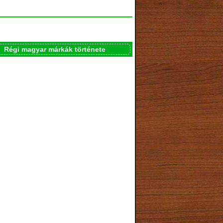
Régi magyar márkák története