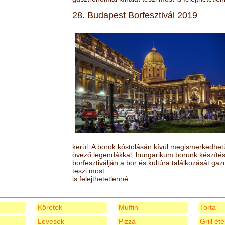
28. Budapest Borfesztivál 2019
kerül. A borok kóstolásán kívül megismerkedhet
övező legendákkal, hungarikum borunk készítésé
borfesztiválján a bor és kultúra találkozását ga
teszi most
is felejthetetlenné.
Köretek
Muffin
Torta
Levesek
Pizza
Grill ét