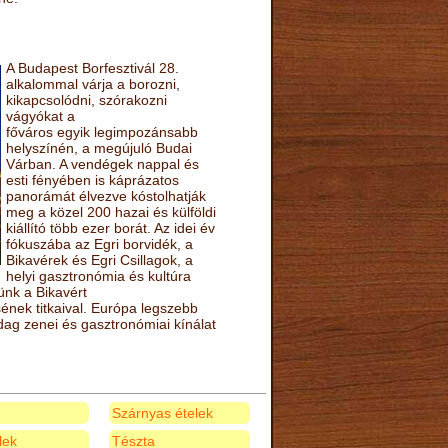
A Budapest Borfesztivál 28.
alkalommal várja a borozni,
kikapcsolódni, szórakozni
vágyókat a
főváros egyik legimpozánsabb
helyszínén, a megújuló Budai
Várban. A vendégek nappal és
esti fényében is káprázatos
panorámát élvezve kóstolhatják
meg a közel 200 hazai és külföldi
kiállító több ezer borát. Az idei év
fókuszába az Egri borvidék, a
Bikavérek és Egri Csillagok, a
helyi gasztronómia és kultúra
ünk a Bikavért
nek titkaival. Európa legszebb
zdag zenei és gasztronómiai kínálat
Szárnyas ételek
elek
Tészta