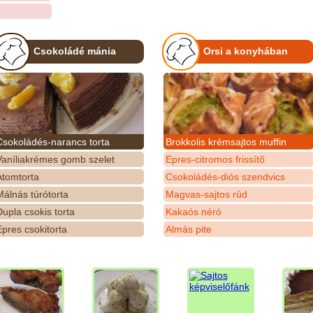
Csokoládé mánia
Orsi a konyhában
Csokoládés-narancs torta
Brokkolis krémsajtos muffin
Vaníliakrémes gomb szelet
Epres-citromos frissítő
Atomtorta
Csokoládés-diós szendvics
álnás túrótorta
Magvas-sajtos rúd
upla csokis torta
Kakaós néró
pres csokitorta
Almás pite