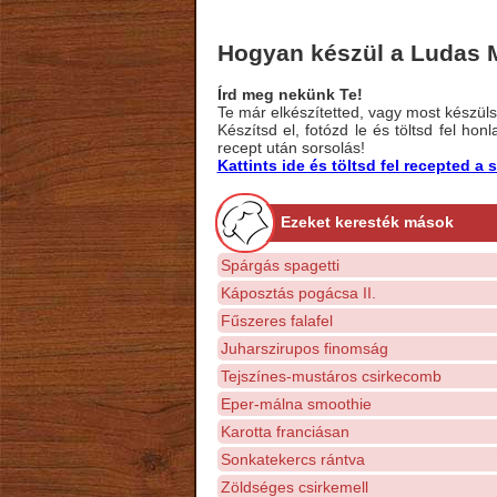
Hogyan készül a Ludas M
Írd meg nekünk Te!
Te már elkészítetted, vagy most készülsz
Készítsd el, fotózd le és töltsd fel ho
recept után sorsolás!
Kattints ide és töltsd fel recepted 
Ezeket keresték mások
Spárgás spagetti
Káposztás pogácsa II.
Fűszeres falafel
Juharszirupos finomság
Tejszínes-mustáros csirkecomb
Eper-málna smoothie
Karotta franciásan
Sonkatekercs rántva
Zöldséges csirkemell