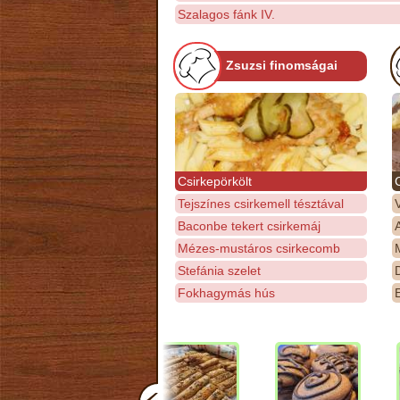
Szalagos fánk IV.
Zsuzsi finomságai
Csirkepörkölt
Tejszínes csirkemell tésztával
Baconbe tekert csirkemáj
Mézes-mustáros csirkecomb
M
Stefánia szelet
D
Fokhagymás hús
E