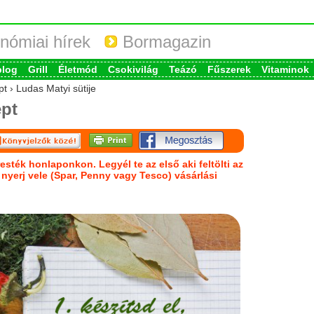
nómiai hírek
Bormagazin
blog
Grill
Életmód
Csokivilág
Teázó
Fűszerek
Vitaminok
t › Ludas Matyi sütije
pt
esték honlaponkon. Legyél te az első aki feltölti az
s nyerj vele (Spar, Penny vagy Tesco) vásárlási