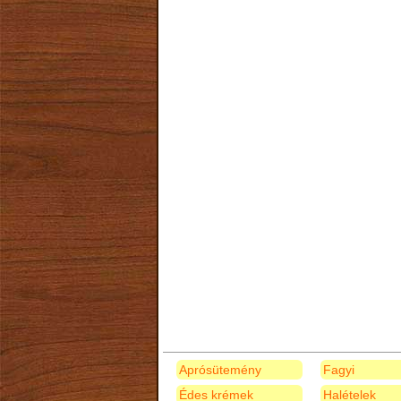
Aprósütemény
Fagyi
Édes krémek
Halételek