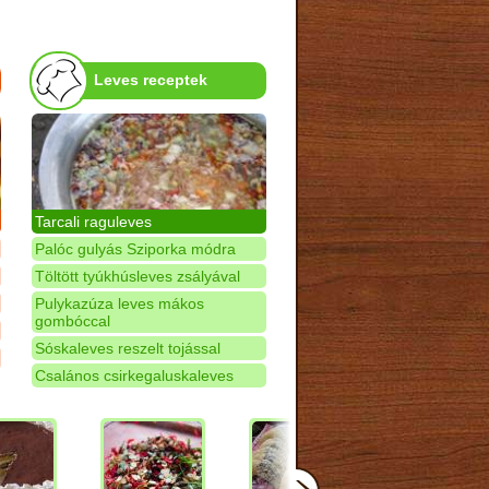
Leves receptek
Tarcali raguleves
Palóc gulyás Sziporka módra
Töltött tyúkhúsleves zsályával
Pulykazúza leves mákos
gombóccal
Sóskaleves reszelt tojással
Csalános csirkegaluskaleves