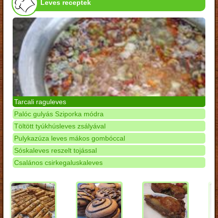
Leves receptek
Tarcali raguleves
Palóc gulyás Sziporka módra
Töltött tyúkhúsleves zsályával
Pulykazúza leves mákos gombóccal
Sóskaleves reszelt tojással
Csalános csirkegaluskaleves