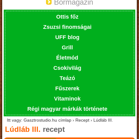
Bormagazin
Ottis főz
Zsuzsi finomságai
UFF blog
Grill
Életmód
Csokivilág
Teázó
Fűszerek
Vitaminok
Régi magyar márkák története
Itt vagy: Gasztrostudio.hu címlap › Recept › Lúdláb III.
Lúdláb III.
recept