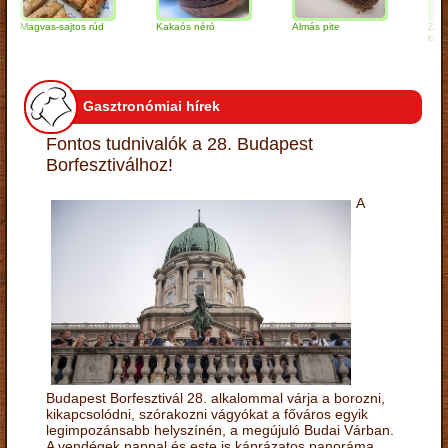
Magvas-sajtos rúd
Kakaós néró
Almás pite
Zabpelyh
túrógomb
Gasztronómiai hírek
Fontos tudnivalók a 28. Budapest
Borfesztiválhoz!
A
Budapest Borfesztivál 28. alkalommal várja a borozni,
kikapcsolódni, szórakozni vágyókat a főváros egyik
legimpozánsabb helyszínén, a megújuló Budai Várban.
A vendégek nappal és este is káprázatos panoráma