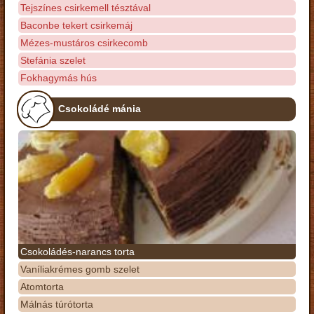
Tejszínes csirkemell tésztával
Baconbe tekert csirkemáj
Mézes-mustáros csirkecomb
Stefánia szelet
Fokhagymás hús
Csokoládé mánia
Csokoládés-narancs torta
Vaníliakrémes gomb szelet
Atomtorta
Málnás túrótorta