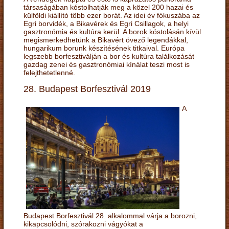
társaságában kóstolhatják meg a közel 200 hazai és
külföldi kiállító több ezer borát. Az idei év fókuszába az
Egri borvidék, a Bikavérek és Egri Csillagok, a helyi
gasztronómia és kultúra kerül. A borok kóstolásán kívül
megismerkedhetünk a Bikavért övező legendákkal,
hungarikum borunk készítésének titkaival. Európa
legszebb borfesztiválján a bor és kultúra találkozását
gazdag zenei és gasztronómiai kínálat teszi most is
felejthetetlenné.
28. Budapest Borfesztivál 2019
A
Budapest Borfesztivál 28. alkalommal várja a borozni,
kikapcsolódni, szórakozni vágyókat a