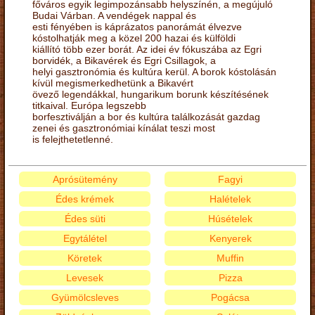
főváros egyik legimpozánsabb helyszínén, a megújuló
Budai Várban. A vendégek nappal és
esti fényében is káprázatos panorámát élvezve
kóstolhatják meg a közel 200 hazai és külföldi
kiállító több ezer borát. Az idei év fókuszába az Egri
borvidék, a Bikavérek és Egri Csillagok, a
helyi gasztronómia és kultúra kerül. A borok kóstolásán
kívül megismerkedhetünk a Bikavért
övező legendákkal, hungarikum borunk készítésének
titkaival. Európa legszebb
borfesztiválján a bor és kultúra találkozását gazdag
zenei és gasztronómiai kínálat teszi most
is felejthetetlenné.
Aprósütemény
Fagyi
Édes krémek
Halételek
Édes süti
Húsételek
Egytálétel
Kenyerek
Köretek
Muffin
Levesek
Pizza
Gyümölcsleves
Pogácsa