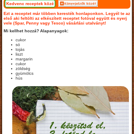
Kedvenc receptek közé
Ezt a receptet már többen keresték honlaponkon. Legyél te az
első aki feltölti az elkészített receptet fotóval együtt és nyerj
vele (Spar, Penny vagy Tesco) vásárlási utalványt!
Mi kellhet hozzá? Alapanyagok:
cukor
só
tojás
liszt
margarin
cukor
zöldség
gyümölcs
hús