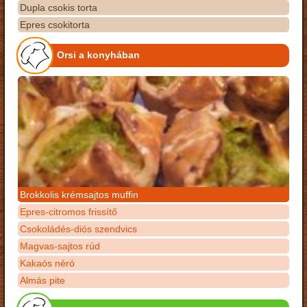
Dupla csokis torta
Epres csokitorta
Orsi a konyhában
Brokkolis krémsajtos muffin
Epres-citromos frissítő
Csokoládés-diós szendvics
Magvas-sajtos rúd
Kakaós néró
Almás pite