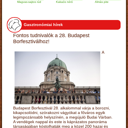
Magvas-sajtos rúd
Kakaós néró
Almás pite
Z
t
Gasztronómiai hírek
Fontos tudnivalók a 28. Budapest
Borfesztiválhoz!
A
Budapest Borfesztivál 28. alkalommal várja a borozni,
kikapcsolódni, szórakozni vágyókat a főváros egyik
legimpozánsabb helyszínén, a megújuló Budai Várban.
A vendégek nappal és este is káprázatos panoráma
társaságában kóstolhatják meg a közel 200 hazai és