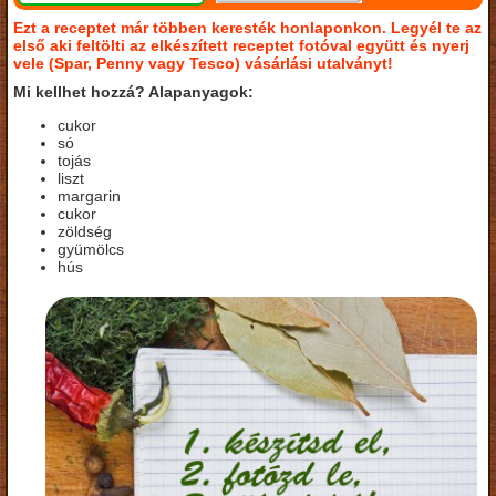
Ezt a receptet már többen keresték honlaponkon. Legyél te az
első aki feltölti az elkészített receptet fotóval együtt és nyerj
vele (Spar, Penny vagy Tesco) vásárlási utalványt!
Mi kellhet hozzá? Alapanyagok:
cukor
só
tojás
liszt
margarin
cukor
zöldség
gyümölcs
hús