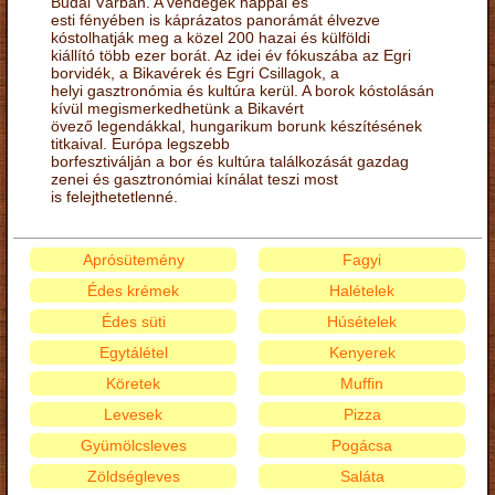
Budai Várban. A vendégek nappal és
esti fényében is káprázatos panorámát élvezve
kóstolhatják meg a közel 200 hazai és külföldi
kiállító több ezer borát. Az idei év fókuszába az Egri
borvidék, a Bikavérek és Egri Csillagok, a
helyi gasztronómia és kultúra kerül. A borok kóstolásán
kívül megismerkedhetünk a Bikavért
övező legendákkal, hungarikum borunk készítésének
titkaival. Európa legszebb
borfesztiválján a bor és kultúra találkozását gazdag
zenei és gasztronómiai kínálat teszi most
is felejthetetlenné.
Aprósütemény
Fagyi
Édes krémek
Halételek
Édes süti
Húsételek
Egytálétel
Kenyerek
Köretek
Muffin
Levesek
Pizza
Gyümölcsleves
Pogácsa
Zöldségleves
Saláta