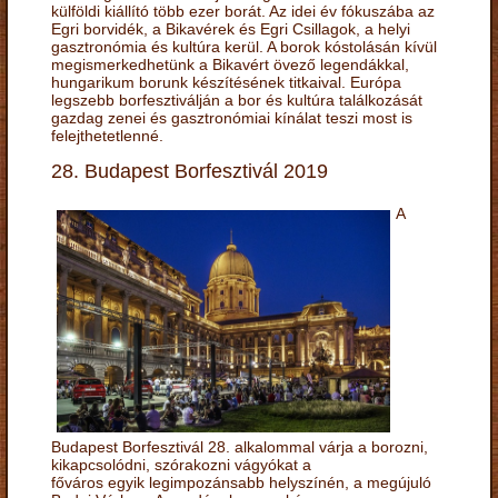
külföldi kiállító több ezer borát. Az idei év fókuszába az
Egri borvidék, a Bikavérek és Egri Csillagok, a helyi
gasztronómia és kultúra kerül. A borok kóstolásán kívül
megismerkedhetünk a Bikavért övező legendákkal,
hungarikum borunk készítésének titkaival. Európa
legszebb borfesztiválján a bor és kultúra találkozását
gazdag zenei és gasztronómiai kínálat teszi most is
felejthetetlenné.
28. Budapest Borfesztivál 2019
A
Budapest Borfesztivál 28. alkalommal várja a borozni,
kikapcsolódni, szórakozni vágyókat a
főváros egyik legimpozánsabb helyszínén, a megújuló