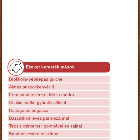
Ezeket keresték mások
Brokkolis-bébirépás quiche
Almás püspökkenyér II.
Ferdinánd tekercs - Mirza módra
Csokis muffin gyümölcsökkel
Hajtogatós pogácsa
Bazsalikomleves parmezánnal
Tepsis csirkemell gombával és sajttal
Banános csirke tejszínnel