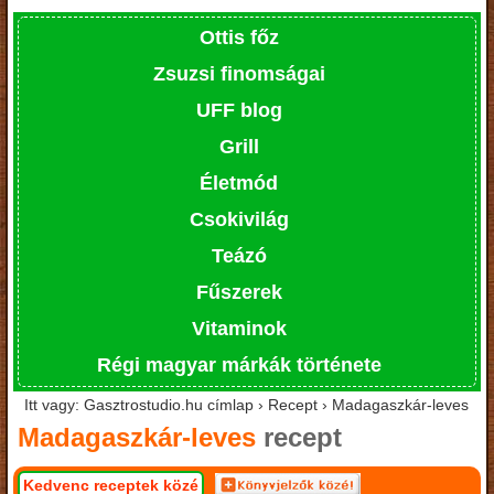
Ottis főz
Zsuzsi finomságai
UFF blog
Grill
Életmód
Csokivilág
Teázó
Fűszerek
Vitaminok
Régi magyar márkák története
Itt vagy: Gasztrostudio.hu címlap › Recept › Madagaszkár-leves
Madagaszkár-leves
recept
Kedvenc receptek közé