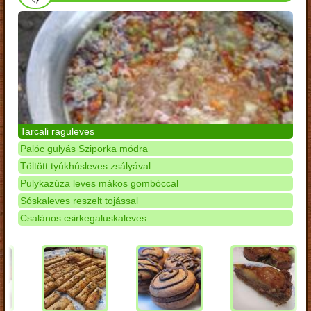
Tarcali raguleves
Palóc gulyás Sziporka módra
Töltött tyúkhúsleves zsályával
Pulykazúza leves mákos gombóccal
Sóskaleves reszelt tojással
Csalános csirkegaluskaleves