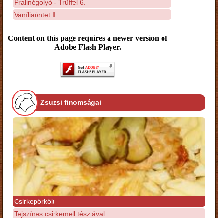
Pralinégolyó - Trüffel 6.
Vaníliaöntet II.
Content on this page requires a newer version of
Adobe Flash Player.
Zsuzsi finomságai
Csirkepörkölt
Tejszínes csirkemell tésztával