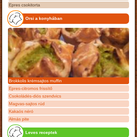
Epres csokitorta
Orsi a konyhában
Brokkolis krémsajtos muffin
Epres-citromos frissítő
Csokoládés-diós szendvics
Magvas-sajtos rúd
Kakaós néró
Almás pite
Leves receptek