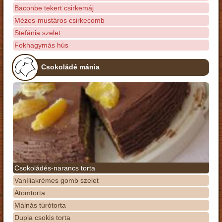
Baconbe tekert csirkemáj
Mézes-mustáros csirkecomb
Stefánia szelet
Fokhagymás hús
Csokoládé mánia
Csokoládés-narancs torta
Vaníliakrémes gomb szelet
Atomtorta
Málnás túrótorta
Dupla csokis torta