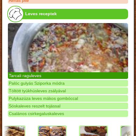
Almás pite
Leves receptek
Tarcali raguleves
Palóc gulyás Sziporka módra
Töltött tyúkhúsleves zsályával
Pulykazúza leves mákos gombóccal
Sóskaleves reszelt tojással
Csalános csirkegaluskaleves