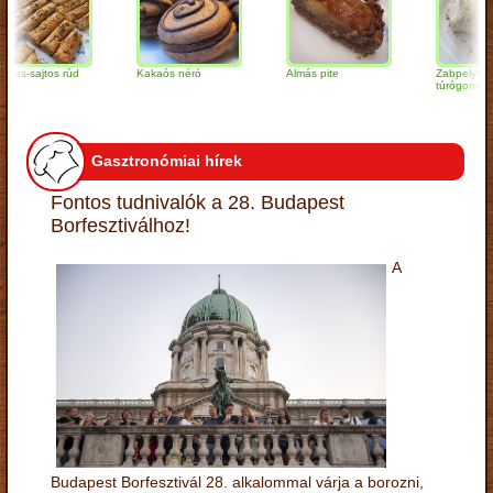
ajtos rúd
Kakaós néró
Almás pite
Zabpelyhes
túrógombóc
Gasztronómiai hírek
Fontos tudnivalók a 28. Budapest
Borfesztiválhoz!
A
Budapest Borfesztivál 28. alkalommal várja a borozni,