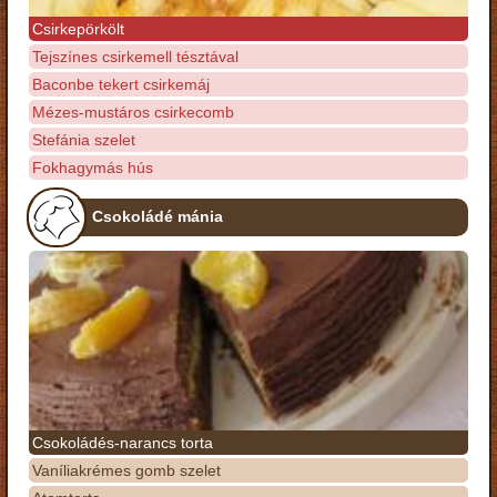
Csirkepörkölt
Tejszínes csirkemell tésztával
Baconbe tekert csirkemáj
Mézes-mustáros csirkecomb
Stefánia szelet
Fokhagymás hús
Csokoládé mánia
Csokoládés-narancs torta
Vaníliakrémes gomb szelet