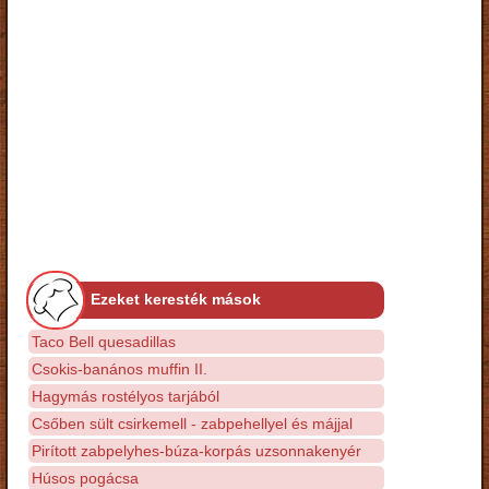
Ezeket keresték mások
Taco Bell quesadillas
Csokis-banános muffin II.
Hagymás rostélyos tarjából
Csőben sült csirkemell - zabpehellyel és májjal
Pirított zabpelyhes-búza-korpás uzsonnakenyér
Húsos pogácsa