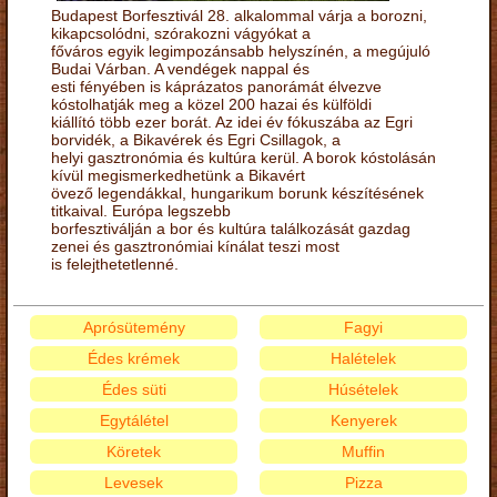
Budapest Borfesztivál 28. alkalommal várja a borozni,
kikapcsolódni, szórakozni vágyókat a
főváros egyik legimpozánsabb helyszínén, a megújuló
Budai Várban. A vendégek nappal és
esti fényében is káprázatos panorámát élvezve
kóstolhatják meg a közel 200 hazai és külföldi
kiállító több ezer borát. Az idei év fókuszába az Egri
borvidék, a Bikavérek és Egri Csillagok, a
helyi gasztronómia és kultúra kerül. A borok kóstolásán
kívül megismerkedhetünk a Bikavért
övező legendákkal, hungarikum borunk készítésének
titkaival. Európa legszebb
borfesztiválján a bor és kultúra találkozását gazdag
zenei és gasztronómiai kínálat teszi most
is felejthetetlenné.
Aprósütemény
Fagyi
Édes krémek
Halételek
Édes süti
Húsételek
Egytálétel
Kenyerek
Köretek
Muffin
Levesek
Pizza