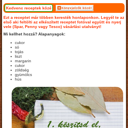
Kedvenc receptek közé
Ezt a receptet már többen keresték honlaponkon. Legyél te az
első aki feltölti az elkészített receptet fotóval együtt és nyerj
vele (Spar, Penny vagy Tesco) vásárlási utalványt!
Mi kellhet hozzá? Alapanyagok:
cukor
só
tojás
liszt
margarin
cukor
zöldség
gyümölcs
hús