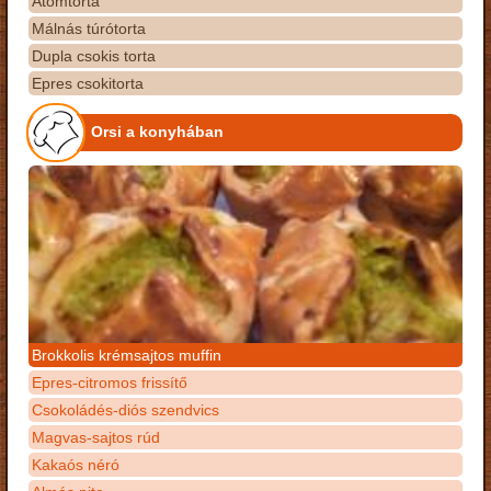
Atomtorta
Málnás túrótorta
Dupla csokis torta
Epres csokitorta
Orsi a konyhában
Brokkolis krémsajtos muffin
Epres-citromos frissítő
Csokoládés-diós szendvics
Magvas-sajtos rúd
Kakaós néró