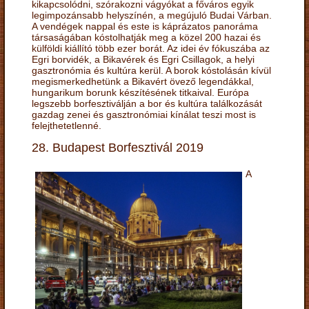
kikapcsolódni, szórakozni vágyókat a főváros egyik
legimpozánsabb helyszínén, a megújuló Budai Várban.
A vendégek nappal és este is káprázatos panoráma
társaságában kóstolhatják meg a közel 200 hazai és
külföldi kiállító több ezer borát. Az idei év fókuszába az
Egri borvidék, a Bikavérek és Egri Csillagok, a helyi
gasztronómia és kultúra kerül. A borok kóstolásán kívül
megismerkedhetünk a Bikavért övező legendákkal,
hungarikum borunk készítésének titkaival. Európa
legszebb borfesztiválján a bor és kultúra találkozását
gazdag zenei és gasztronómiai kínálat teszi most is
felejthetetlenné.
28. Budapest Borfesztivál 2019
A