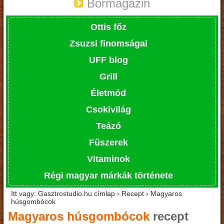
Bormagazin
Ottis főz
Zsuzsi finomságai
UFF blog
Grill
Életmód
Csokivilág
Teázó
Fűszerek
Vitaminok
Régi magyar márkák története
Itt vagy: Gasztrostudio.hu címlap › Recept › Magyaros
húsgombócok
Magyaros húsgombócok
recept