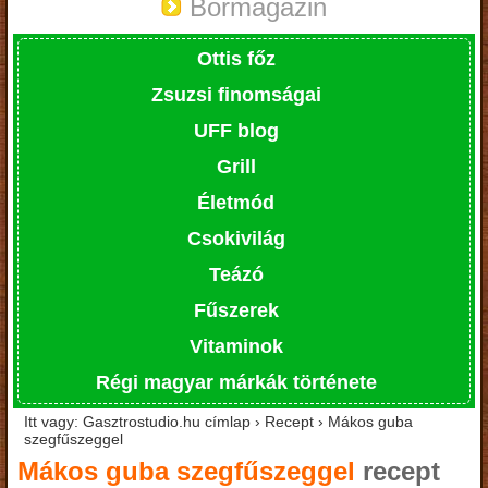
Bormagazin
Ottis főz
Zsuzsi finomságai
UFF blog
Grill
Életmód
Csokivilág
Teázó
Fűszerek
Vitaminok
Régi magyar márkák története
Itt vagy: Gasztrostudio.hu címlap › Recept › Mákos guba
szegfűszeggel
Mákos guba szegfűszeggel
recept