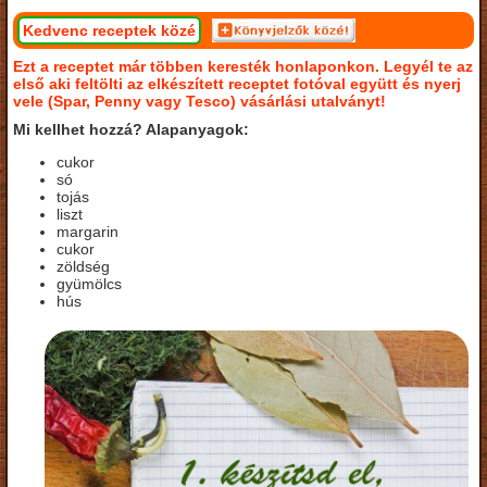
Kedvenc receptek közé
Ezt a receptet már többen keresték honlaponkon. Legyél te az
első aki feltölti az elkészített receptet fotóval együtt és nyerj
vele (Spar, Penny vagy Tesco) vásárlási utalványt!
Mi kellhet hozzá? Alapanyagok:
cukor
só
tojás
liszt
margarin
cukor
zöldség
gyümölcs
hús