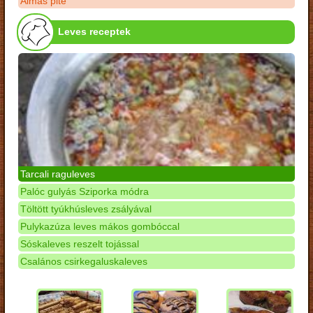
Almás pite
Leves receptek
Tarcali raguleves
Palóc gulyás Sziporka módra
Töltött tyúkhúsleves zsályával
Pulykazúza leves mákos gombóccal
Sóskaleves reszelt tojással
Csalános csirkegaluskaleves