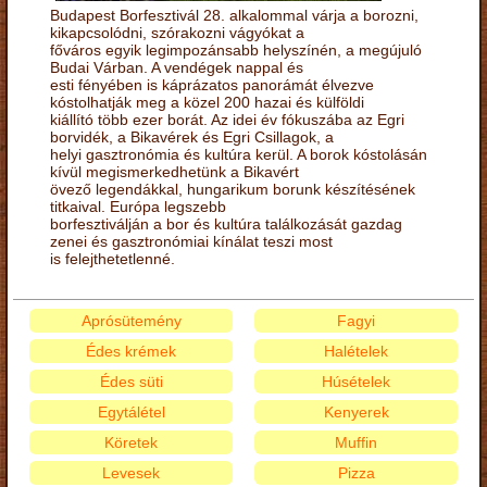
Budapest Borfesztivál 28. alkalommal várja a borozni,
kikapcsolódni, szórakozni vágyókat a
főváros egyik legimpozánsabb helyszínén, a megújuló
Budai Várban. A vendégek nappal és
esti fényében is káprázatos panorámát élvezve
kóstolhatják meg a közel 200 hazai és külföldi
kiállító több ezer borát. Az idei év fókuszába az Egri
borvidék, a Bikavérek és Egri Csillagok, a
helyi gasztronómia és kultúra kerül. A borok kóstolásán
kívül megismerkedhetünk a Bikavért
övező legendákkal, hungarikum borunk készítésének
titkaival. Európa legszebb
borfesztiválján a bor és kultúra találkozását gazdag
zenei és gasztronómiai kínálat teszi most
is felejthetetlenné.
Aprósütemény
Fagyi
Édes krémek
Halételek
Édes süti
Húsételek
Egytálétel
Kenyerek
Köretek
Muffin
Levesek
Pizza