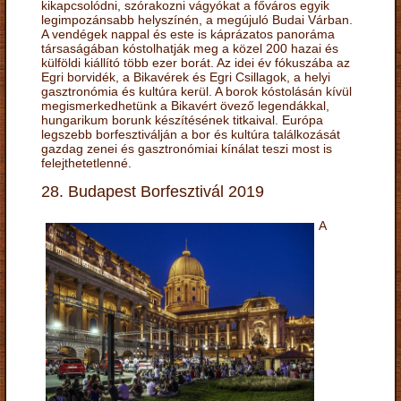
kikapcsolódni, szórakozni vágyókat a főváros egyik
legimpozánsabb helyszínén, a megújuló Budai Várban.
A vendégek nappal és este is káprázatos panoráma
társaságában kóstolhatják meg a közel 200 hazai és
külföldi kiállító több ezer borát. Az idei év fókuszába az
Egri borvidék, a Bikavérek és Egri Csillagok, a helyi
gasztronómia és kultúra kerül. A borok kóstolásán kívül
megismerkedhetünk a Bikavért övező legendákkal,
hungarikum borunk készítésének titkaival. Európa
legszebb borfesztiválján a bor és kultúra találkozását
gazdag zenei és gasztronómiai kínálat teszi most is
felejthetetlenné.
28. Budapest Borfesztivál 2019
A