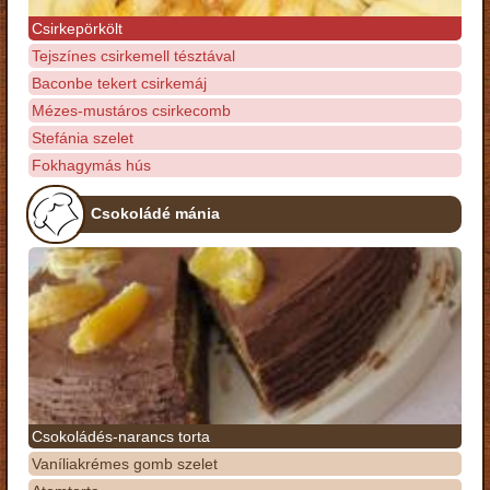
Csirkepörkölt
Tejszínes csirkemell tésztával
Baconbe tekert csirkemáj
Mézes-mustáros csirkecomb
Stefánia szelet
Fokhagymás hús
Csokoládé mánia
Csokoládés-narancs torta
Vaníliakrémes gomb szelet