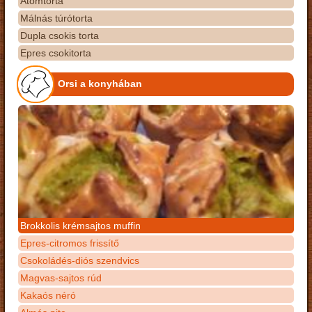
Atomtorta
Málnás túrótorta
Dupla csokis torta
Epres csokitorta
Orsi a konyhában
Brokkolis krémsajtos muffin
Epres-citromos frissítő
Csokoládés-diós szendvics
Magvas-sajtos rúd
Kakaós néró