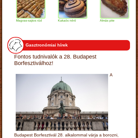
Magvas-sajtos rúd
Kakaós néró
Almás pite
Zab
túr
Gasztronómiai hírek
Fontos tudnivalók a 28. Budapest
Borfesztiválhoz!
A
Budapest Borfesztivál 28. alkalommal várja a borozni,