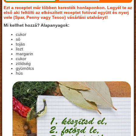
Ezt a receptet már többen keresték honlaponkon. Legyél te az
első aki feltölti az elkészített receptet fotóval együtt és nyerj
vele (Spar, Penny vagy Tesco) vásárlási utalványt!
Mi kellhet hozzá? Alapanyagok:
cukor
só
tojás
liszt
margarin
cukor
zöldség
gyümölcs
hús