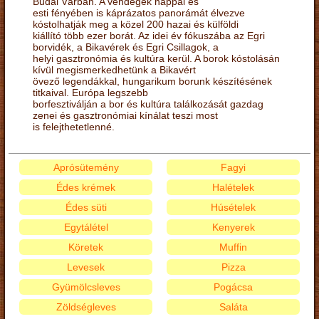
Budai Várban. A vendégek nappal és
esti fényében is káprázatos panorámát élvezve
kóstolhatják meg a közel 200 hazai és külföldi
kiállító több ezer borát. Az idei év fókuszába az Egri
borvidék, a Bikavérek és Egri Csillagok, a
helyi gasztronómia és kultúra kerül. A borok kóstolásán
kívül megismerkedhetünk a Bikavért
övező legendákkal, hungarikum borunk készítésének
titkaival. Európa legszebb
borfesztiválján a bor és kultúra találkozását gazdag
zenei és gasztronómiai kínálat teszi most
is felejthetetlenné.
Aprósütemény
Fagyi
Édes krémek
Halételek
Édes süti
Húsételek
Egytálétel
Kenyerek
Köretek
Muffin
Levesek
Pizza
Gyümölcsleves
Pogácsa
Zöldségleves
Saláta