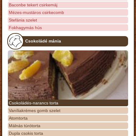
Baconbe tekert csirkemáj
Mézes-mustáros csirkecomb
Stefánia szelet
Fokhagymás hús
Csokoládé mánia
Csokoládés-narancs torta
Vaníliakrémes gomb szelet
Atomtorta
Málnás túrótorta
Dupla csokis torta