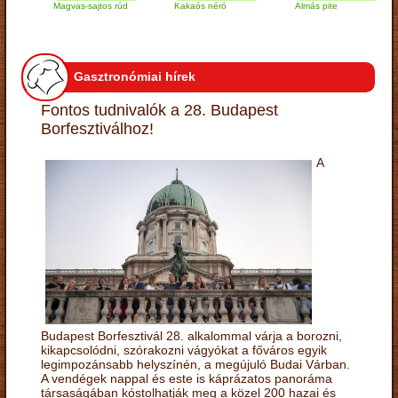
Magvas-sajtos rúd
Kakaós néró
Almás pite
Z
t
Gasztronómiai hírek
Fontos tudnivalók a 28. Budapest
Borfesztiválhoz!
A
Budapest Borfesztivál 28. alkalommal várja a borozni,
kikapcsolódni, szórakozni vágyókat a főváros egyik
legimpozánsabb helyszínén, a megújuló Budai Várban.
A vendégek nappal és este is káprázatos panoráma
társaságában kóstolhatják meg a közel 200 hazai és