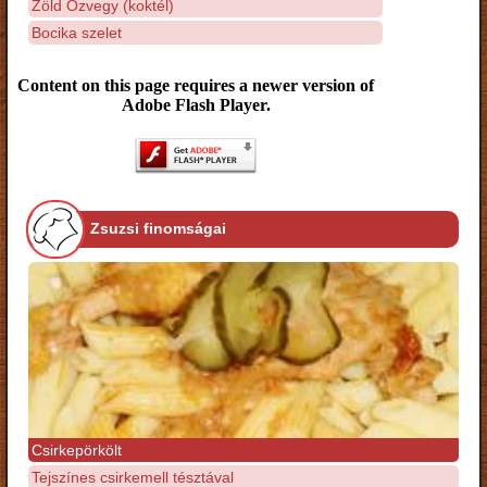
Zöld Özvegy (koktél)
Bocika szelet
Content on this page requires a newer version of
Adobe Flash Player.
Zsuzsi finomságai
Csirkepörkölt
Tejszínes csirkemell tésztával