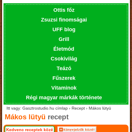
Ottis főz
Zsuzsi finomságai
UFF blog
Grill
Életmód
Csokivilág
Teázó
Fűszerek
Vitaminok
Régi magyar márkák története
Itt vagy: Gasztrostudio.hu címlap › Recept › Mákos lütyü
Mákos lütyü
recept
Kedvenc receptek közé