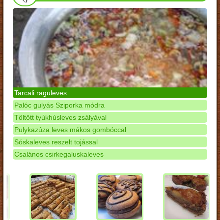
Tarcali raguleves
Palóc gulyás Sziporka módra
Töltött tyúkhúsleves zsályával
Pulykazúza leves mákos gombóccal
Sóskaleves reszelt tojással
Csalános csirkegaluskaleves