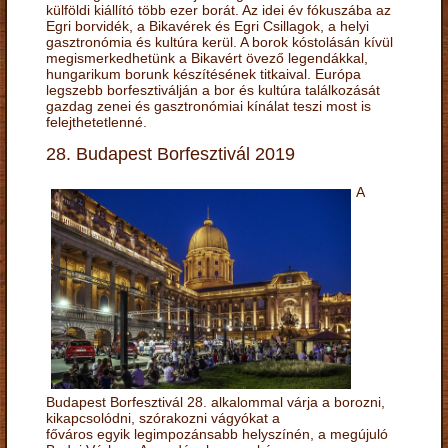
külföldi kiállító több ezer borát. Az idei év fókuszába az
Egri borvidék, a Bikavérek és Egri Csillagok, a helyi
gasztronómia és kultúra kerül. A borok kóstolásán kívül
megismerkedhetünk a Bikavért övező legendákkal,
hungarikum borunk készítésének titkaival. Európa
legszebb borfesztiválján a bor és kultúra találkozását
gazdag zenei és gasztronómiai kínálat teszi most is
felejthetetlenné.
28. Budapest Borfesztivál 2019
A
Budapest Borfesztivál 28. alkalommal várja a borozni,
kikapcsolódni, szórakozni vágyókat a
főváros egyik legimpozánsabb helyszínén, a megújuló