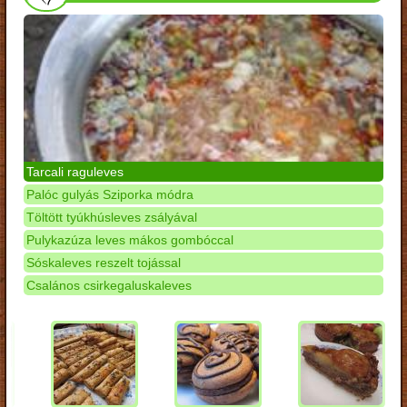
Tarcali raguleves
Palóc gulyás Sziporka módra
Töltött tyúkhúsleves zsályával
Pulykazúza leves mákos gombóccal
Sóskaleves reszelt tojással
Csalános csirkegaluskaleves