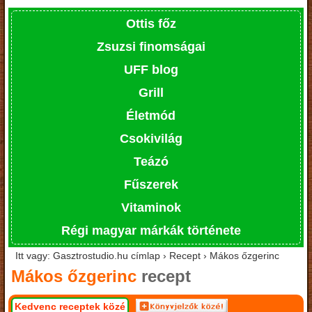
Ottis főz
Zsuzsi finomságai
UFF blog
Grill
Életmód
Csokivilág
Teázó
Fűszerek
Vitaminok
Régi magyar márkák története
Itt vagy: Gasztrostudio.hu címlap › Recept › Mákos őzgerinc
Mákos őzgerinc
recept
Kedvenc receptek közé