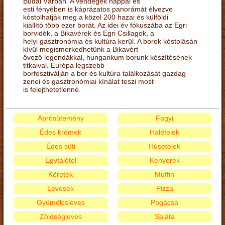
Budai Várban. A vendégek nappal és
esti fényében is káprázatos panorámát élvezve
kóstolhatják meg a közel 200 hazai és külföldi
kiállító több ezer borát. Az idei év fókuszába az Egri
borvidék, a Bikavérek és Egri Csillagok, a
helyi gasztronómia és kultúra kerül. A borok kóstolásán
kívül megismerkedhetünk a Bikavért
övező legendákkal, hungarikum borunk készítésének
titkaival. Európa legszebb
borfesztiválján a bor és kultúra találkozását gazdag
zenei és gasztronómiai kínálat teszi most
is felejthetetlenné.
Aprósütemény
Fagyi
Édes krémek
Halételek
Édes süti
Húsételek
Egytálétel
Kenyerek
Köretek
Muffin
Levesek
Pizza
Gyümölcsleves
Pogácsa
Zöldségleves
Saláta