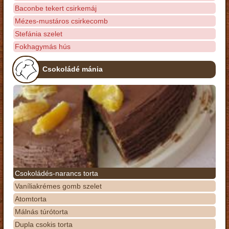
Baconbe tekert csirkemáj
Mézes-mustáros csirkecomb
Stefánia szelet
Fokhagymás hús
Csokoládé mánia
Csokoládés-narancs torta
Vaníliakrémes gomb szelet
Atomtorta
Málnás túrótorta
Dupla csokis torta