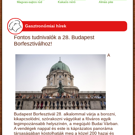
Magvas-sajtos rúd
Kakaós néró
Almás pite
Za
tú
Gasztronómiai hírek
Fontos tudnivalók a 28. Budapest
Borfesztiválhoz!
A
Budapest Borfesztivál 28. alkalommal várja a borozni,
kikapcsolódni, szórakozni vágyókat a főváros egyik
legimpozánsabb helyszínén, a megújuló Budai Várban.
A vendégek nappal és este is káprázatos panoráma
társaságában kóstolhatják meg a közel 200 hazai és