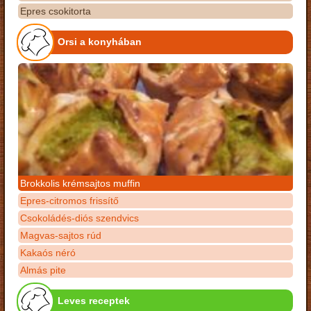
Epres csokitorta
Orsi a konyhában
Brokkolis krémsajtos muffin
Epres-citromos frissítő
Csokoládés-diós szendvics
Magvas-sajtos rúd
Kakaós néró
Almás pite
Leves receptek