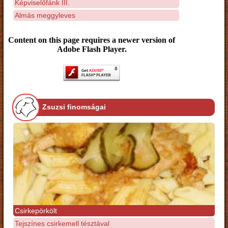
Képviselőfánk III.
Almás meggyleves
Content on this page requires a newer version of
Adobe Flash Player.
Zsuzsi finomságai
Csirkepörkölt
Tejszínes csirkemell tésztával