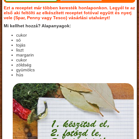
Ezt a receptet már többen keresték honlaponkon. Legyél te az
első aki feltölti az elkészített receptet fotóval együtt és nyerj
vele (Spar, Penny vagy Tesco) vásárlási utalványt!
Mi kellhet hozzá? Alapanyagok:
cukor
só
tojás
liszt
margarin
cukor
zöldség
gyümölcs
hús