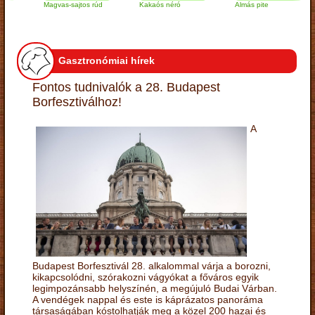
Magvas-sajtos rúd
Kakaós néró
Almás pite
Z
t
Gasztronómiai hírek
Fontos tudnivalók a 28. Budapest
Borfesztiválhoz!
A
Budapest Borfesztivál 28. alkalommal várja a borozni,
kikapcsolódni, szórakozni vágyókat a főváros egyik
legimpozánsabb helyszínén, a megújuló Budai Várban.
A vendégek nappal és este is káprázatos panoráma
társaságában kóstolhatják meg a közel 200 hazai és