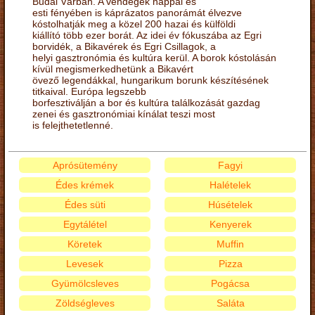
Budai Várban. A vendégek nappal és
esti fényében is káprázatos panorámát élvezve
kóstolhatják meg a közel 200 hazai és külföldi
kiállító több ezer borát. Az idei év fókuszába az Egri
borvidék, a Bikavérek és Egri Csillagok, a
helyi gasztronómia és kultúra kerül. A borok kóstolásán
kívül megismerkedhetünk a Bikavért
övező legendákkal, hungarikum borunk készítésének
titkaival. Európa legszebb
borfesztiválján a bor és kultúra találkozását gazdag
zenei és gasztronómiai kínálat teszi most
is felejthetetlenné.
Aprósütemény
Fagyi
Édes krémek
Halételek
Édes süti
Húsételek
Egytálétel
Kenyerek
Köretek
Muffin
Levesek
Pizza
Gyümölcsleves
Pogácsa
Zöldségleves
Saláta