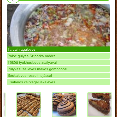
Tarcali raguleves
Palóc gulyás Sziporka módra
Töltött tyúkhúsleves zsályával
Pulykazúza leves mákos gombóccal
Sóskaleves reszelt tojással
Csalános csirkegaluskaleves