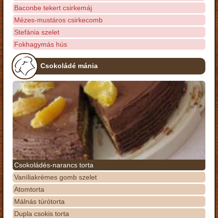
Baconbe tekert csirkemáj
Mézes-mustáros csirkecomb
Stefánia szelet
Fokhagymás hús
Csokoládé mánia
Csokoládés-narancs torta
Vaníliakrémes gomb szelet
Atomtorta
Málnás túrótorta
Dupla csokis torta