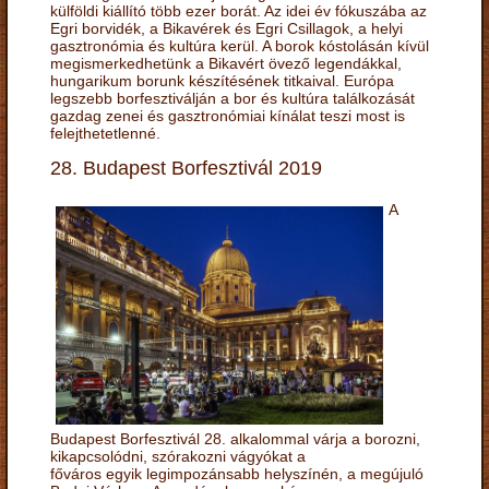
külföldi kiállító több ezer borát. Az idei év fókuszába az
Egri borvidék, a Bikavérek és Egri Csillagok, a helyi
gasztronómia és kultúra kerül. A borok kóstolásán kívül
megismerkedhetünk a Bikavért övező legendákkal,
hungarikum borunk készítésének titkaival. Európa
legszebb borfesztiválján a bor és kultúra találkozását
gazdag zenei és gasztronómiai kínálat teszi most is
felejthetetlenné.
28. Budapest Borfesztivál 2019
A
Budapest Borfesztivál 28. alkalommal várja a borozni,
kikapcsolódni, szórakozni vágyókat a
főváros egyik legimpozánsabb helyszínén, a megújuló