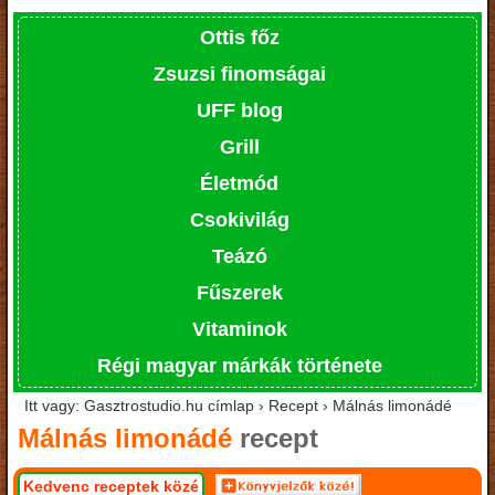
Ottis főz
Zsuzsi finomságai
UFF blog
Grill
Életmód
Csokivilág
Teázó
Fűszerek
Vitaminok
Régi magyar márkák története
Itt vagy: Gasztrostudio.hu címlap › Recept › Málnás limonádé
Málnás limonádé
recept
Kedvenc receptek közé