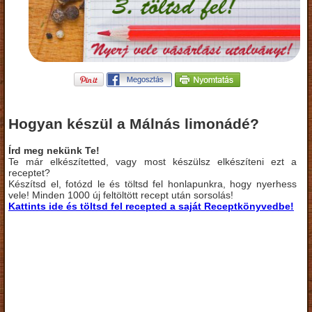
Hogyan készül a Málnás limonádé?
Írd meg nekünk Te!
Te már elkészítetted, vagy most készülsz elkészíteni ezt a
receptet?
Készítsd el, fotózd le és töltsd fel honlapunkra, hogy nyerhess
vele! Minden 1000 új feltöltött recept után sorsolás!
Kattints ide és töltsd fel recepted a saját Receptkönyvedbe!