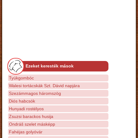
Ezeket keresték mások
Tyúkgombóc
Walesi tortácskák Szt. Dávid napjára
Szezámmagos háromszög
Diós habcsók
Hunyadi rostélyos
Zsuzsi barackos husija
Ondráš szelet másképp
Fahéjas golyóvár