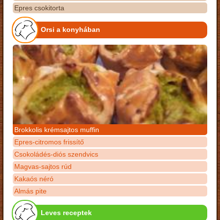
Epres csokitorta
Orsi a konyhában
Brokkolis krémsajtos muffin
Epres-citromos frissítő
Csokoládés-diós szendvics
Magvas-sajtos rúd
Kakaós néró
Almás pite
Leves receptek