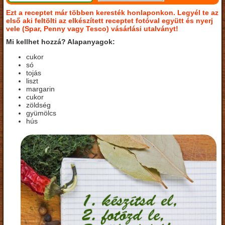
Ezt a receptet már többen keresték honlaponkon. Legyél te az
első aki feltölti az elkészített receptet fotóval együtt és nyerj
vele (Spar, Penny vagy Tesco) vásárlási utalványt!
Mi kellhet hozzá? Alapanyagok:
cukor
só
tojás
liszt
margarin
cukor
zöldség
gyümölcs
hús