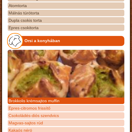
Atomtorta
Málnás túrótorta
Dupla csokis torta
Epres csokitorta
Orsi a konyhában
Brokkolis krémsajtos muffin
Epres-citromos frissítő
Csokoládés-diós szendvics
Magvas-sajtos rúd
Kakaós néró