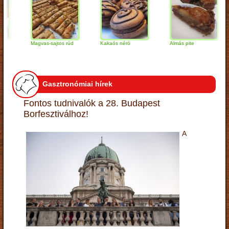
Magvas-sajtos rúd
Kakaós néró
Almás pite
Z
t
Gasztronómiai hírek
Fontos tudnivalók a 28. Budapest
Borfesztiválhoz!
A