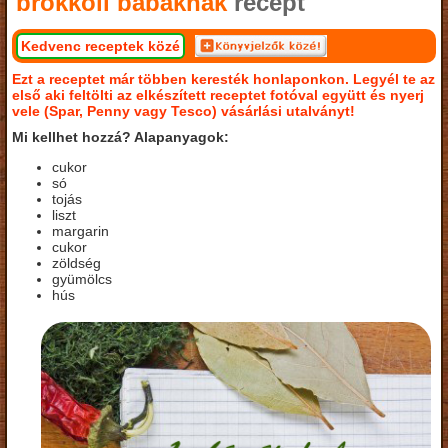
brokkoli babáknak
recept
Kedvenc receptek közé
Ezt a receptet már többen keresték honlaponkon. Legyél te az
első aki feltölti az elkészített receptet fotóval együtt és nyerj
vele (Spar, Penny vagy Tesco) vásárlási utalványt!
Mi kellhet hozzá? Alapanyagok:
cukor
só
tojás
liszt
margarin
cukor
zöldség
gyümölcs
hús