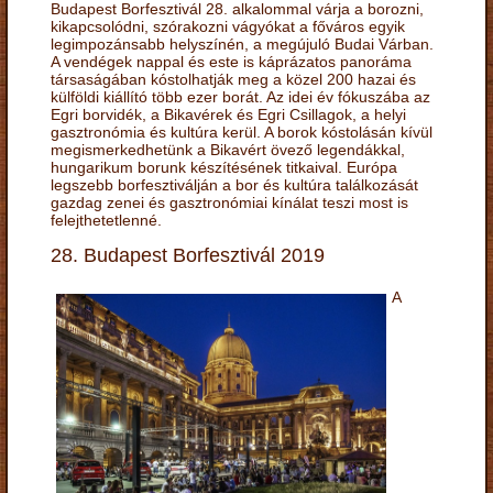
Budapest Borfesztivál 28. alkalommal várja a borozni,
kikapcsolódni, szórakozni vágyókat a főváros egyik
legimpozánsabb helyszínén, a megújuló Budai Várban.
A vendégek nappal és este is káprázatos panoráma
társaságában kóstolhatják meg a közel 200 hazai és
külföldi kiállító több ezer borát. Az idei év fókuszába az
Egri borvidék, a Bikavérek és Egri Csillagok, a helyi
gasztronómia és kultúra kerül. A borok kóstolásán kívül
megismerkedhetünk a Bikavért övező legendákkal,
hungarikum borunk készítésének titkaival. Európa
legszebb borfesztiválján a bor és kultúra találkozását
gazdag zenei és gasztronómiai kínálat teszi most is
felejthetetlenné.
28. Budapest Borfesztivál 2019
A