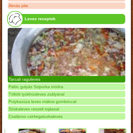
Almás pite
Leves receptek
Tarcali raguleves
Palóc gulyás Sziporka módra
Töltött tyúkhúsleves zsályával
Pulykazúza leves mákos gombóccal
Sóskaleves reszelt tojással
Csalános csirkegaluskaleves