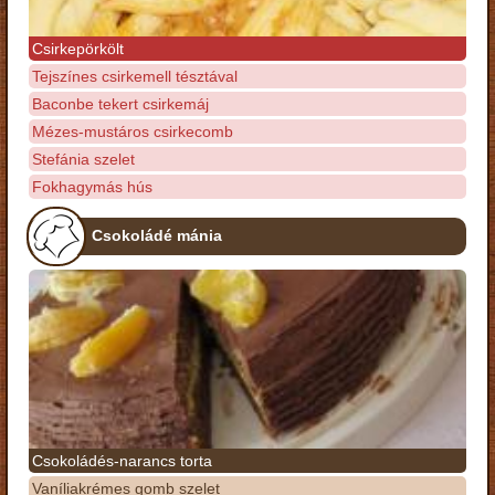
Csirkepörkölt
Tejszínes csirkemell tésztával
Baconbe tekert csirkemáj
Mézes-mustáros csirkecomb
Stefánia szelet
Fokhagymás hús
Csokoládé mánia
Csokoládés-narancs torta
Vaníliakrémes gomb szelet