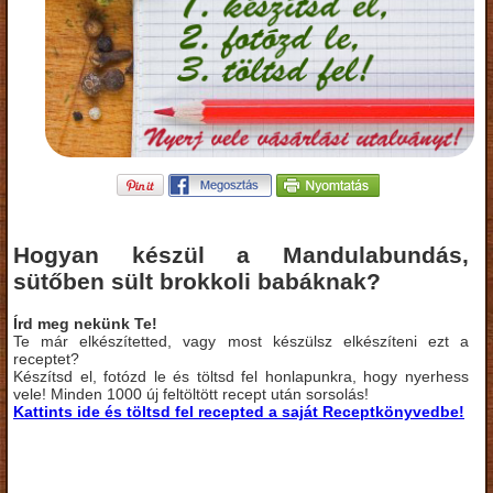
Hogyan készül a Mandulabundás,
sütőben sült brokkoli babáknak?
Írd meg nekünk Te!
Te már elkészítetted, vagy most készülsz elkészíteni ezt a
receptet?
Készítsd el, fotózd le és töltsd fel honlapunkra, hogy nyerhess
vele! Minden 1000 új feltöltött recept után sorsolás!
Kattints ide és töltsd fel recepted a saját Receptkönyvedbe!