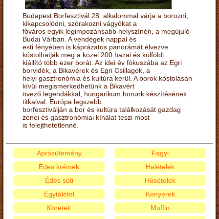
Budapest Borfesztivál 28. alkalommal várja a borozni,
kikapcsolódni, szórakozni vágyókat a
főváros egyik legimpozánsabb helyszínén, a megújuló
Budai Várban. A vendégek nappal és
esti fényében is káprázatos panorámát élvezve
kóstolhatják meg a közel 200 hazai és külföldi
kiállító több ezer borát. Az idei év fókuszába az Egri
borvidék, a Bikavérek és Egri Csillagok, a
helyi gasztronómia és kultúra kerül. A borok kóstolásán
kívül megismerkedhetünk a Bikavért
övező legendákkal, hungarikum borunk készítésének
titkaival. Európa legszebb
borfesztiválján a bor és kultúra találkozását gazdag
zenei és gasztronómiai kínálat teszi most
is felejthetetlenné.
Aprósütemény
Fagyi
Édes krémek
Halételek
Édes süti
Húsételek
Egytálétel
Kenyerek
Köretek
Muffin