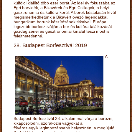
külföldi kiállító több ezer borát. Az idei év fókuszába az
Egri borvidék, a Bikavérek és Egri Csillagok, a helyi
gasztronómia és kultúra kerül. A borok kóstolásán kívül
megismerkedhetünk a Bikavért övező legendákkal,
hungarikum borunk készítésének titkaival. Európa
legszebb borfesztiválján a bor és kultúra találkozását
gazdag zenei és gasztronómiai kínálat teszi most is
felejthetetlenné.
28. Budapest Borfesztivál 2019
A
Budapest Borfesztivál 28. alkalommal várja a borozni,
kikapcsolódni, szórakozni vágyókat a
főváros egyik legimpozánsabb helyszínén, a megújuló