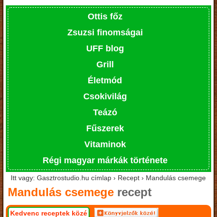
Ottis főz
Zsuzsi finomságai
UFF blog
Grill
Életmód
Csokivilág
Teázó
Fűszerek
Vitaminok
Régi magyar márkák története
Itt vagy: Gasztrostudio.hu címlap › Recept › Mandulás csemege
Mandulás csemege
recept
Kedvenc receptek közé