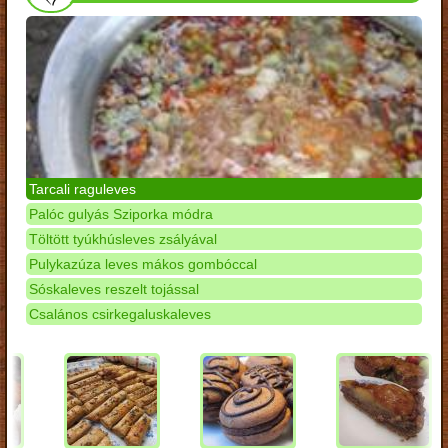
Tarcali raguleves
Palóc gulyás Sziporka módra
Töltött tyúkhúsleves zsályával
Pulykazúza leves mákos gombóccal
Sóskaleves reszelt tojással
Csalános csirkegaluskaleves