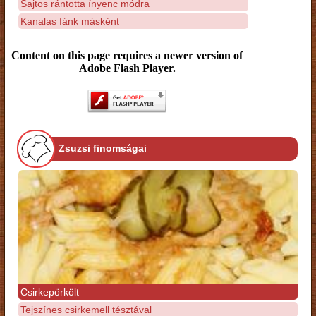
Sajtos rántotta ínyenc módra
Kanalas fánk másként
Content on this page requires a newer version of
Adobe Flash Player.
Zsuzsi finomságai
Csirkepörkölt
Tejszínes csirkemell tésztával