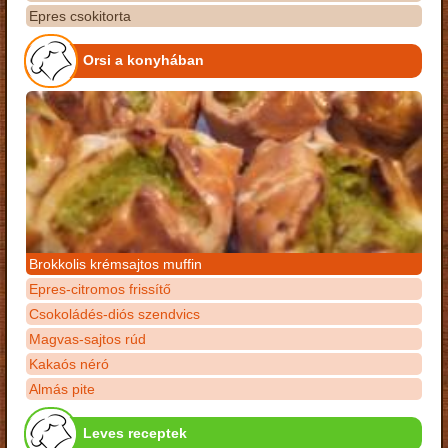
Epres csokitorta
Orsi a konyhában
Brokkolis krémsajtos muffin
Epres-citromos frissítő
Csokoládés-diós szendvics
Magvas-sajtos rúd
Kakaós néró
Almás pite
Leves receptek