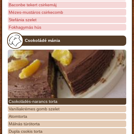
Baconbe tekert csirkemáj
Mézes-mustáros csirkecomb
Stefánia szelet
Fokhagymás hús
Csokoládé mánia
Csokoládés-narancs torta
Vaníliakrémes gomb szelet
Atomtorta
Málnás túrótorta
Dupla csokis torta