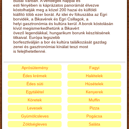
Budai Várban. A vendégek nappal és
esti fényében is káprázatos panorámát élvezve
kóstolhatják meg a közel 200 hazai és külföldi
kiállító több ezer borát. Az idei év fókuszába az Egri
borvidék, a Bikavérek és Egri Csillagok, a
helyi gasztronómia és kultúra kerül. A borok kóstolásán
kívül megismerkedhetünk a Bikavért
övező legendákkal, hungarikum borunk készítésének
titkaival. Európa legszebb
borfesztiválján a bor és kultúra találkozását gazdag
zenei és gasztronómiai kínálat teszi most
is felejthetetlenné.
Aprósütemény
Fagyi
Édes krémek
Halételek
Édes süti
Húsételek
Egytálétel
Kenyerek
Köretek
Muffin
Levesek
Pizza
Gyümölcsleves
Pogácsa
Zöldségleves
Saláta