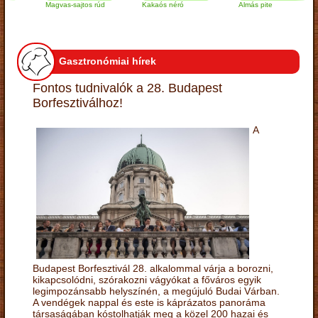
Magvas-sajtos rúd
Kakaós néró
Almás pite
Gasztronómiai hírek
Fontos tudnivalók a 28. Budapest
Borfesztiválhoz!
A
Budapest Borfesztivál 28. alkalommal várja a borozni,
kikapcsolódni, szórakozni vágyókat a főváros egyik
legimpozánsabb helyszínén, a megújuló Budai Várban.
A vendégek nappal és este is káprázatos panoráma
társaságában kóstolhatják meg a közel 200 hazai és