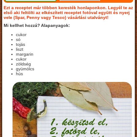
Ezt a receptet már többen keresték honlaponkon. Legyél te az
első aki feltölti az elkészített receptet fotóval együtt és nyerj
vele (Spar, Penny vagy Tesco) vásárlási utalványt!
Mi kellhet hozzá? Alapanyagok:
cukor
só
tojás
liszt
margarin
cukor
zöldség
gyümölcs
hús