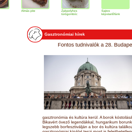
Almás pite
Zabpelyhes
Sajtos
Tira
túrógombóc
képviselőfánk
Gasztronómiai hírek
Fontos tudnivalók a 28. Budapes
gasztronómia és kultúra kerül. A borok kóstolá
Bikavért övező legendákkal, hungarikum borunk 
legszebb borfesztiválján a bor és kultúra találk
gasztronómiai kínálat teszi most is felejthetetlen