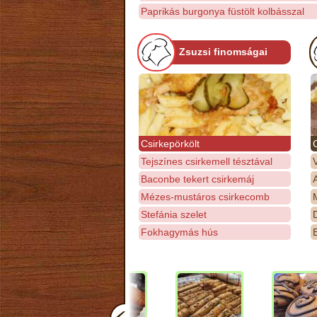
Paprikás burgonya füstölt kolbásszal
Zsuzsi finomságai
Csirkepörkölt
Tejszínes csirkemell tésztával
Baconbe tekert csirkemáj
Mézes-mustáros csirkecomb
M
Stefánia szelet
D
Fokhagymás hús
E