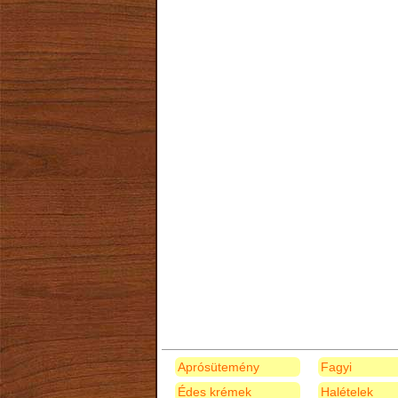
Aprósütemény
Fagyi
Édes krémek
Halételek