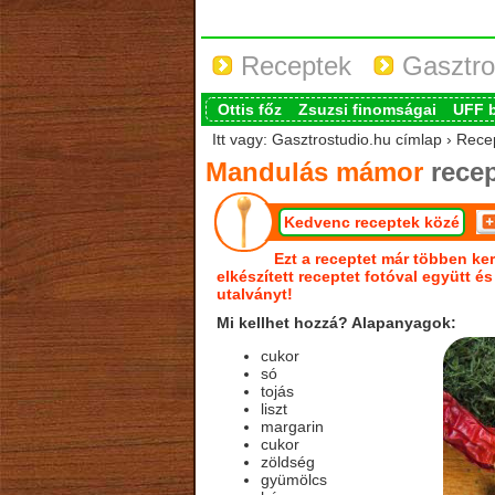
Receptek
Gasztro
Ottis főz
Zsuzsi finomságai
UFF 
Itt vagy: Gasztrostudio.hu címlap › Re
Mandulás mámor
recep
Kedvenc receptek közé
Ezt a receptet már többen ker
elkészített receptet fotóval együtt é
utalványt!
Mi kellhet hozzá? Alapanyagok:
cukor
só
tojás
liszt
margarin
cukor
zöldség
gyümölcs