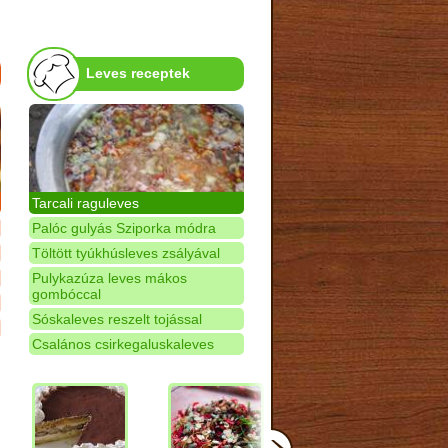
Leves receptek
Tarcali raguleves
Palóc gulyás Sziporka módra
Töltött tyúkhúsleves zsályával
Pulykazúza leves mákos
gombóccal
Sóskaleves reszelt tojással
Csalános csirkegaluskaleves