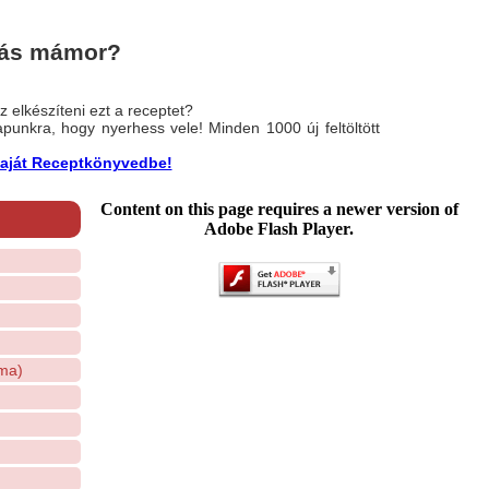
lás mámor?
 elkészíteni ezt a receptet?
nlapunkra, hogy nyerhess vele! Minden 1000 új feltöltött
a saját Receptkönyvedbe!
Content on this page requires a newer version of
Adobe Flash Player.
ma)