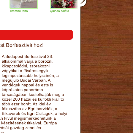
misu torta
Quinoa saláta
Mandulás kifli
Csokoládés-
narancs tort
t Borfesztiválhoz!
A Budapest Borfesztivál 28.
alkalommal várja a borozni,
kikapcsolódni, szórakozni
vágyókat a főváros egyik
legimpozánsabb helyszínén, a
megújuló Budai Várban. A
vendégek nappal és este is
káprázatos panoráma
társaságában kóstolhatják meg a
közel 200 hazai és külföldi kiállító
több ezer borát. Az idei év
fókuszába az Egri borvidék, a
Bikavérek és Egri Csillagok, a helyi
sán kívül megismerkedhetünk a
készítésének titkaival. Európa
ozását gazdag zenei és
né.