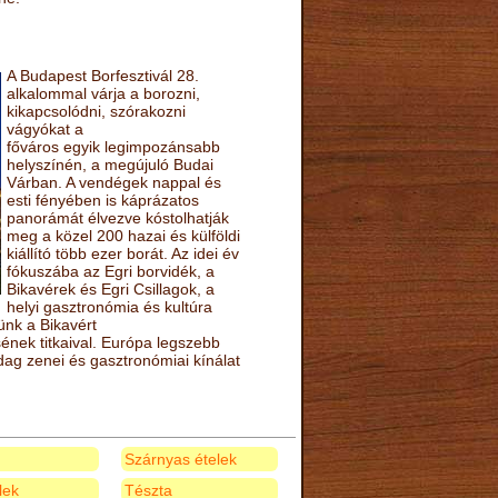
A Budapest Borfesztivál 28.
alkalommal várja a borozni,
kikapcsolódni, szórakozni
vágyókat a
főváros egyik legimpozánsabb
helyszínén, a megújuló Budai
Várban. A vendégek nappal és
esti fényében is káprázatos
panorámát élvezve kóstolhatják
meg a közel 200 hazai és külföldi
kiállító több ezer borát. Az idei év
fókuszába az Egri borvidék, a
Bikavérek és Egri Csillagok, a
helyi gasztronómia és kultúra
ünk a Bikavért
nek titkaival. Európa legszebb
zdag zenei és gasztronómiai kínálat
Szárnyas ételek
elek
Tészta