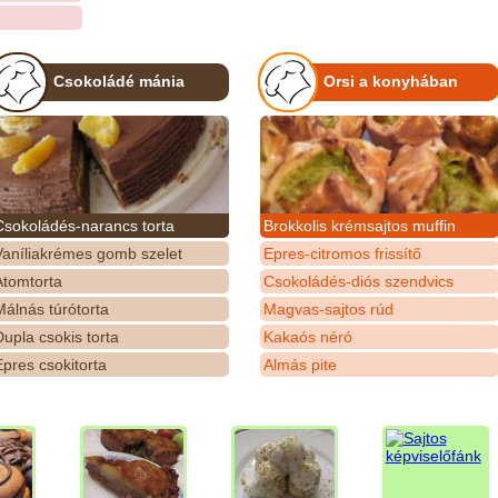
Csokoládé mánia
Orsi a konyhában
Csokoládés-narancs torta
Brokkolis krémsajtos muffin
Vaníliakrémes gomb szelet
Epres-citromos frissítő
Atomtorta
Csokoládés-diós szendvics
álnás túrótorta
Magvas-sajtos rúd
upla csokis torta
Kakaós néró
pres csokitorta
Almás pite