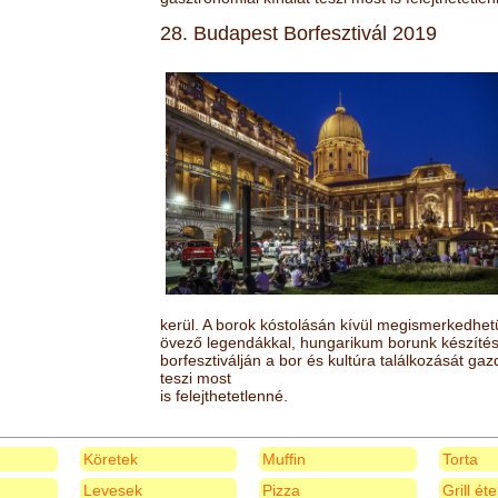
28. Budapest Borfesztivál 2019
kerül. A borok kóstolásán kívül megismerkedhet
övező legendákkal, hungarikum borunk készítésé
borfesztiválján a bor és kultúra találkozását ga
teszi most
is felejthetetlenné.
Köretek
Muffin
Torta
Levesek
Pizza
Grill ét