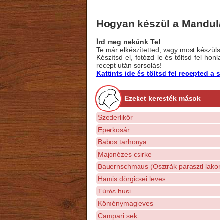
Hogyan készül a Mandu
Írd meg nekünk Te!
Te már elkészítetted, vagy most készülsz
Készítsd el, fotózd le és töltsd fel ho
recept után sorsolás!
Kattints ide és töltsd fel recepted 
Ezeket keresték mások
Szederlikőr
Eperkosár
Babos tarhonya
Majonézes csirke
Bauernschmaus (Osztrák paraszti lako
Hamis dörgicsei leves
Túrós husi
Köménymagleves
Campari sekt