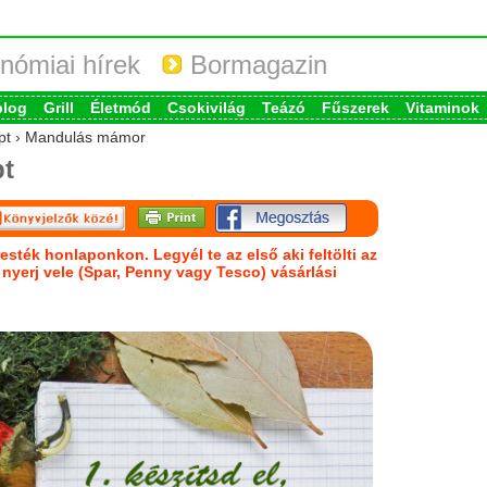
nómiai hírek
Bormagazin
blog
Grill
Életmód
Csokivilág
Teázó
Fűszerek
Vitaminok
cept › Mandulás mámor
t
esték honlaponkon. Legyél te az első aki feltölti az
s nyerj vele (Spar, Penny vagy Tesco) vásárlási