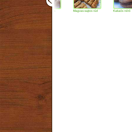
Csokoládés-diós
Magvas-sajtos rúd
Kakaós néró
szendvics