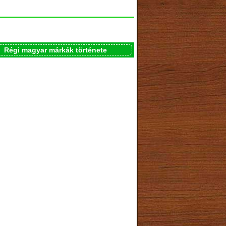
Régi magyar márkák története