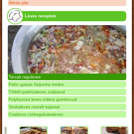
Almás pite
Leves receptek
Tarcali raguleves
Palóc gulyás Sziporka módra
Töltött tyúkhúsleves zsályával
Pulykazúza leves mákos gombóccal
Sóskaleves reszelt tojással
Csalános csirkegaluskaleves