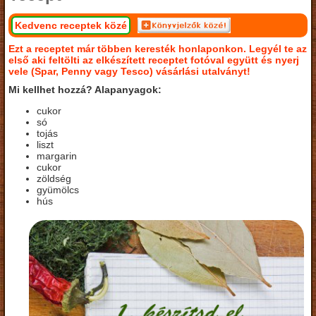
Kedvenc receptek közé
Ezt a receptet már többen keresték honlaponkon. Legyél te az
első aki feltölti az elkészített receptet fotóval együtt és nyerj
vele (Spar, Penny vagy Tesco) vásárlási utalványt!
Mi kellhet hozzá? Alapanyagok:
cukor
só
tojás
liszt
margarin
cukor
zöldség
gyümölcs
hús