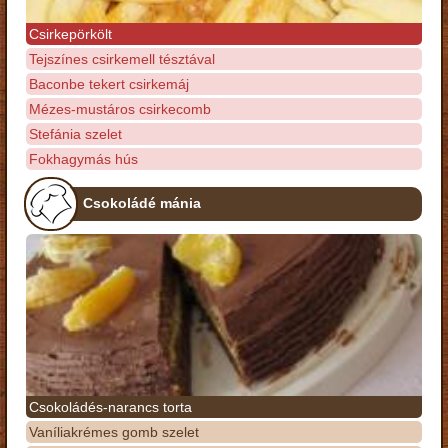
Csirkepörkölt
Tejszínes csirkemell tésztával
Baconbe tekert csirkemáj
Mézes-mustáros csirkecomb
Stefánia szelet
Fokhagymás hús
Csokoládé mánia
Csokoládés-narancs torta
Vaníliakrémes gomb szelet