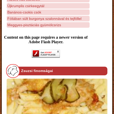
Újkrumplis csirkeegytál
Banános-csokis csók
Fóliában sült burgonya szalonnával és tejföllel
Meggyes-pisztáciás gyümölcsrizs
Content on this page requires a newer version of
Adobe Flash Player.
Zsuzsi finomságai