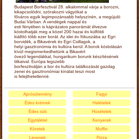
Budapest Borfesztivál 28. alkalommal várja a borozni,
kikapcsolódni, szórakozni vágyókat a
főváros egyik legimpozánsabb helyszínén, a megújuló
Budai Várban. A vendégek nappal és
esti fényében is káprázatos panorámát élvezve
kóstolhatják meg a közel 200 hazai és külföldi
kiállító több ezer borát. Az idei év fókuszába az Egri
borvidék, a Bikavérek és Egri Csillagok, a
helyi gasztronómia és kultúra kerül. A borok kóstolásán
kívül megismerkedhetünk a Bikavért
övező legendákkal, hungarikum borunk készítésének
titkaival. Európa legszebb
borfesztiválján a bor és kultúra találkozását gazdag
zenei és gasztronómiai kínálat teszi most
is felejthetetlenné.
Aprósütemény
Fagyi
Édes krémek
Halételek
Édes süti
Húsételek
Egytálétel
Kenyerek
Köretek
Muffin
Levesek
Pizza