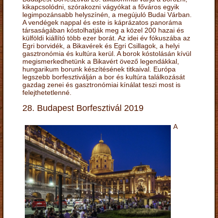
kikapcsolódni, szórakozni vágyókat a főváros egyik
legimpozánsabb helyszínén, a megújuló Budai Várban.
A vendégek nappal és este is káprázatos panoráma
társaságában kóstolhatják meg a közel 200 hazai és
külföldi kiállító több ezer borát. Az idei év fókuszába az
Egri borvidék, a Bikavérek és Egri Csillagok, a helyi
gasztronómia és kultúra kerül. A borok kóstolásán kívül
megismerkedhetünk a Bikavért övező legendákkal,
hungarikum borunk készítésének titkaival. Európa
legszebb borfesztiválján a bor és kultúra találkozását
gazdag zenei és gasztronómiai kínálat teszi most is
felejthetetlenné.
28. Budapest Borfesztivál 2019
A