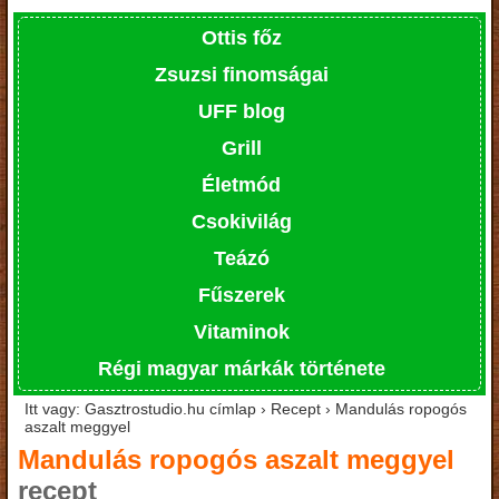
Ottis főz
Zsuzsi finomságai
UFF blog
Grill
Életmód
Csokivilág
Teázó
Fűszerek
Vitaminok
Régi magyar márkák története
Itt vagy: Gasztrostudio.hu címlap › Recept › Mandulás ropogós
aszalt meggyel
Mandulás ropogós aszalt meggyel
recept