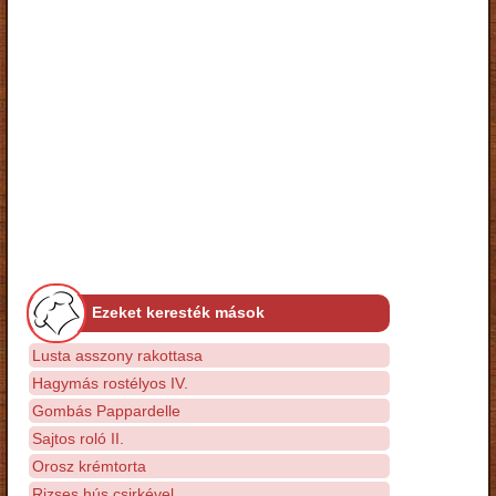
Ezeket keresték mások
Lusta asszony rakottasa
Hagymás rostélyos IV.
Gombás Pappardelle
Sajtos roló II.
Orosz krémtorta
Rizses hús csirkével