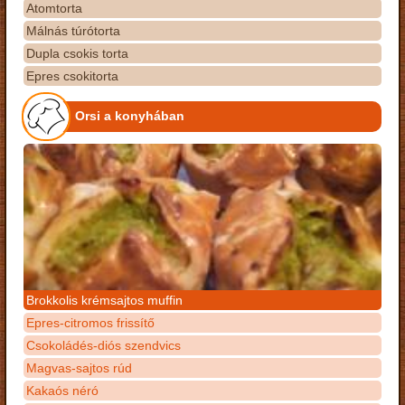
Atomtorta
Málnás túrótorta
Dupla csokis torta
Epres csokitorta
Orsi a konyhában
Brokkolis krémsajtos muffin
Epres-citromos frissítő
Csokoládés-diós szendvics
Magvas-sajtos rúd
Kakaós néró