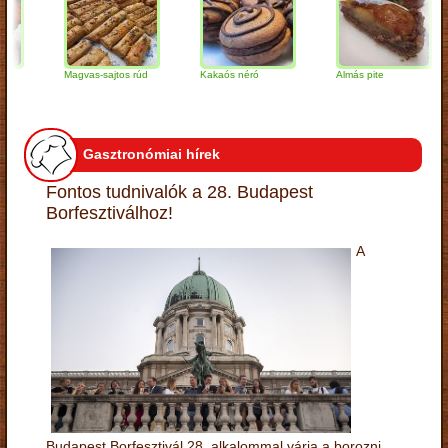
Magvas-sajtos rúd
Kakaós néró
Almás pite
Gasztronómiai hírek
Fontos tudnivalók a 28. Budapest
Borfesztiválhoz!
A
Budapest Borfesztivál 28. alkalommal várja a borozni,