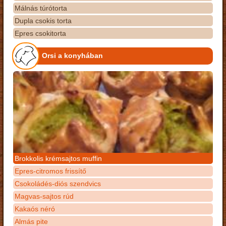
Málnás túrótorta
Dupla csokis torta
Epres csokitorta
Orsi a konyhában
Brokkolis krémsajtos muffin
Epres-citromos frissítő
Csokoládés-diós szendvics
Magvas-sajtos rúd
Kakaós néró
Almás pite