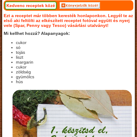
Kedvenc receptek közé
Ezt a receptet már többen keresték honlaponkon. Legyél te az
első aki feltölti az elkészített receptet fotóval együtt és nyerj
vele (Spar, Penny vagy Tesco) vásárlási utalványt!
Mi kellhet hozzá? Alapanyagok:
cukor
só
tojás
liszt
margarin
cukor
zöldség
gyümölcs
hús