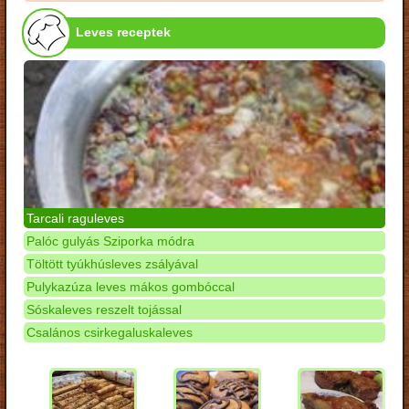
Leves receptek
Tarcali raguleves
Palóc gulyás Sziporka módra
Töltött tyúkhúsleves zsályával
Pulykazúza leves mákos gombóccal
Sóskaleves reszelt tojással
Csalános csirkegaluskaleves