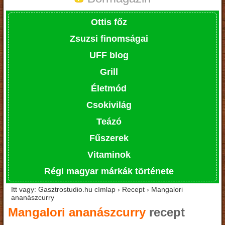
Ottis főz
Zsuzsi finomságai
UFF blog
Grill
Életmód
Csokivilág
Teázó
Fűszerek
Vitaminok
Régi magyar márkák története
Itt vagy: Gasztrostudio.hu címlap › Recept › Mangalori
ananászcurry
Mangalori ananászcurry
recept