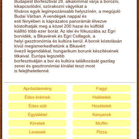
Budapest Borfesztivál 28. alkalommal várja a borozni,
kikapcsolódni, szórakozni vágyókat a
főváros egyik legimpozánsabb helyszínén, a megújuló
Budai Várban. A vendégek nappal és
esti fényében is káprázatos panorámát élvezve
kóstolhatják meg a közel 200 hazai és külföldi
kiállító több ezer borát. Az idei év fókuszába az Egri
borvidék, a Bikavérek és Egri Csillagok, a
helyi gasztronómia és kultúra kerül. A borok kóstolásán
kívül megismerkedhetünk a Bikavért
övező legendákkal, hungarikum borunk készítésének
titkaival. Európa legszebb
borfesztiválján a bor és kultúra találkozását gazdag
zenei és gasztronómiai kínálat teszi most
is felejthetetlenné.
Aprósütemény
Fagyi
Édes krémek
Halételek
Édes süti
Húsételek
Egytálétel
Kenyerek
Köretek
Muffin
Levesek
Pizza