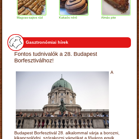
Magvas-sajtos rúd
Kakaós néró
Almás pite
Za
tú
Gasztronómiai hírek
Fontos tudnivalók a 28. Budapest
Borfesztiválhoz!
A
Budapest Borfesztivál 28. alkalommal várja a borozni,
kikapcsolódni, szórakozni vágyókat a főváros egyik