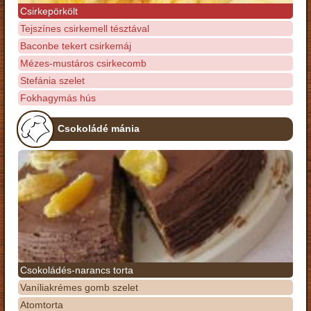
Csirkepörkölt
Tejszínes csirkemell tésztával
Baconbe tekert csirkemáj
Mézes-mustáros csirkecomb
Stefánia szelet
Fokhagymás hús
Csokoládé mánia
Csokoládés-narancs torta
Vaníliakrémes gomb szelet
Atomtorta