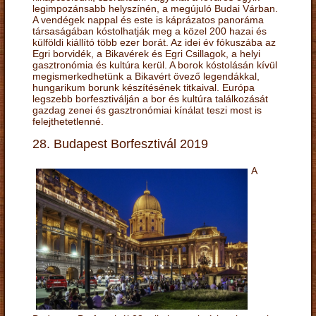
legimpozánsabb helyszínén, a megújuló Budai Várban.
A vendégek nappal és este is káprázatos panoráma
társaságában kóstolhatják meg a közel 200 hazai és
külföldi kiállító több ezer borát. Az idei év fókuszába az
Egri borvidék, a Bikavérek és Egri Csillagok, a helyi
gasztronómia és kultúra kerül. A borok kóstolásán kívül
megismerkedhetünk a Bikavért övező legendákkal,
hungarikum borunk készítésének titkaival. Európa
legszebb borfesztiválján a bor és kultúra találkozását
gazdag zenei és gasztronómiai kínálat teszi most is
felejthetetlenné.
28. Budapest Borfesztivál 2019
A