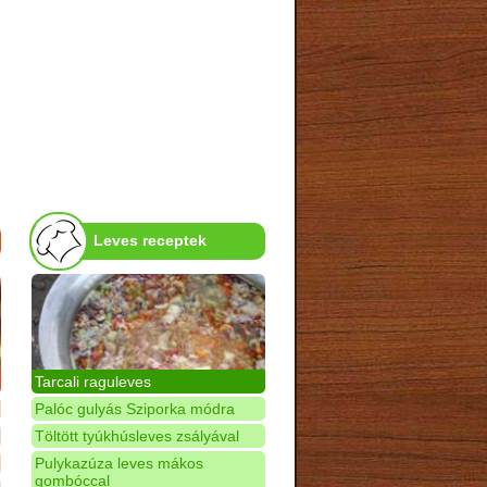
Leves receptek
Tarcali raguleves
Palóc gulyás Sziporka módra
Töltött tyúkhúsleves zsályával
Pulykazúza leves mákos
gombóccal