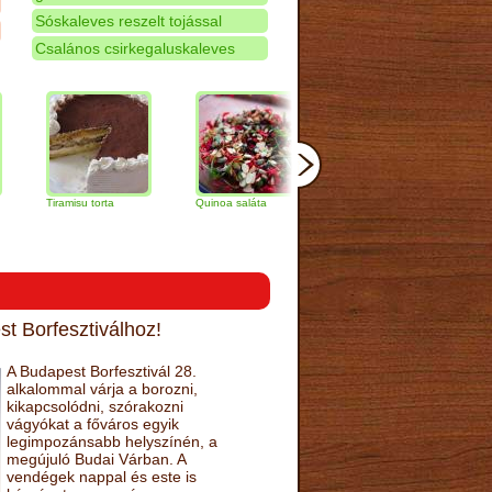
Sóskaleves reszelt tojással
Csalános csirkegaluskaleves
iramisu torta
Quinoa saláta
Mandulás kifli
Csokolád
narancs t
t Borfesztiválhoz!
A Budapest Borfesztivál 28.
alkalommal várja a borozni,
kikapcsolódni, szórakozni
vágyókat a főváros egyik
legimpozánsabb helyszínén, a
megújuló Budai Várban. A
vendégek nappal és este is