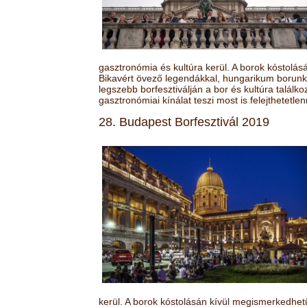
gasztronómia és kultúra kerül. A borok kóstolá
Bikavért övező legendákkal, hungarikum borunk 
legszebb borfesztiválján a bor és kultúra találk
gasztronómiai kínálat teszi most is felejthetetlen
28. Budapest Borfesztivál 2019
kerül. A borok kóstolásán kívül megismerkedhet