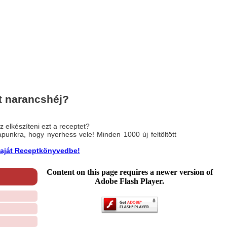
t narancshéj?
 elkészíteni ezt a receptet?
nlapunkra, hogy nyerhess vele! Minden 1000 új feltöltött
a saját Receptkönyvedbe!
Content on this page requires a newer version of
Adobe Flash Player.