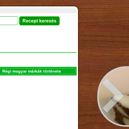
Régi magyar márkák története