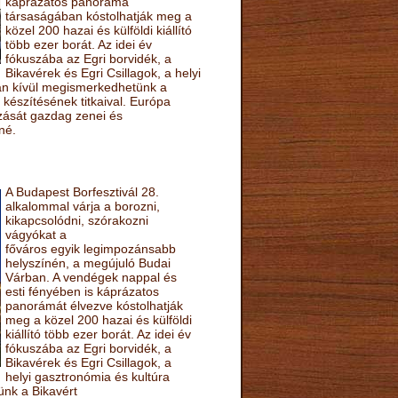
káprázatos panoráma
társaságában kóstolhatják meg a
közel 200 hazai és külföldi kiállító
több ezer borát. Az idei év
fókuszába az Egri borvidék, a
Bikavérek és Egri Csillagok, a helyi
sán kívül megismerkedhetünk a
készítésének titkaival. Európa
ozását gazdag zenei és
né.
A Budapest Borfesztivál 28.
alkalommal várja a borozni,
kikapcsolódni, szórakozni
vágyókat a
főváros egyik legimpozánsabb
helyszínén, a megújuló Budai
Várban. A vendégek nappal és
esti fényében is káprázatos
panorámát élvezve kóstolhatják
meg a közel 200 hazai és külföldi
kiállító több ezer borát. Az idei év
fókuszába az Egri borvidék, a
Bikavérek és Egri Csillagok, a
helyi gasztronómia és kultúra
ünk a Bikavért