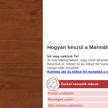
Hogyan készül a Marinál
Írd meg nekünk Te!
Te már elkészítetted, vagy most készülsz
Készítsd el, fotózd le és töltsd fel ho
recept után sorsolás!
Kattints ide és töltsd fel recepted 
Ezeket keresték mások
Főzött csokikrém
Részeges csirke
Diós krémes sütemény