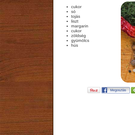
cukor
só
tojás
liszt
margarin
cukor
zöldség
gyümölcs
hús