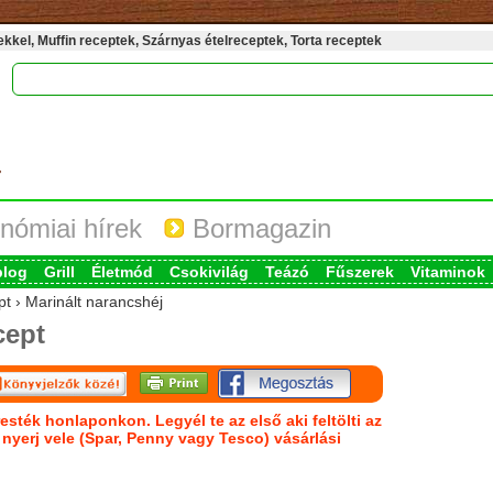
kel, Muffin receptek, Szárnyas ételreceptek, Torta receptek
nómiai hírek
Bormagazin
blog
Grill
Életmód
Csokivilág
Teázó
Fűszerek
Vitaminok
pt › Marinált narancshéj
cept
esték honlaponkon. Legyél te az első aki feltölti az
s nyerj vele (Spar, Penny vagy Tesco) vásárlási