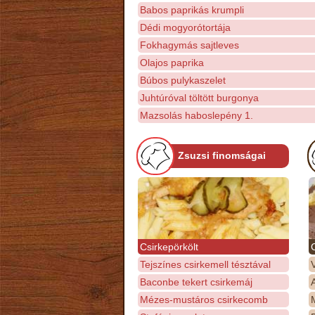
Babos paprikás krumpli
Dédi mogyorótortája
Fokhagymás sajtleves
Olajos paprika
Búbos pulykaszelet
Juhtúróval töltött burgonya
Mazsolás haboslepény 1.
Zsuzsi finomságai
Csirkepörkölt
Tejszínes csirkemell tésztával
Baconbe tekert csirkemáj
Mézes-mustáros csirkecomb
M