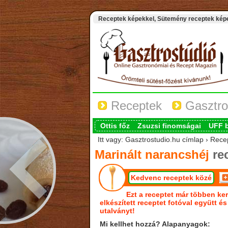
Receptek képekkel, Sütemény receptek képek
Receptek
Gasztro
Ottis főz
Zsuzsi finomságai
UFF 
Itt vagy: Gasztrostudio.hu címlap › Rece
Marinált narancshéj
re
Kedvenc receptek közé
Ezt a receptet már többen ker
elkészített receptet fotóval együtt é
utalványt!
Mi kellhet hozzá? Alapanyagok: