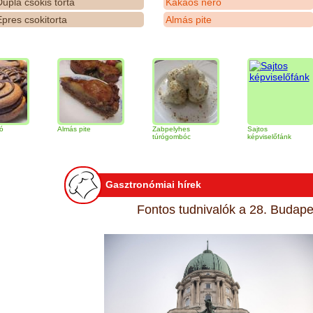
upla csokis torta
Kakaós néró
pres csokitorta
Almás pite
Almás pite
Zabpelyhes
Sajtos
T
túrógombóc
képviselőfánk
Gasztronómiai hírek
Fontos tudnivalók a 28. Budapes