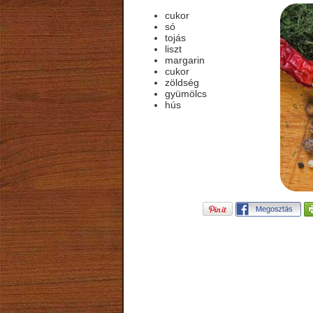
cukor
só
tojás
liszt
margarin
cukor
zöldség
gyümölcs
hús