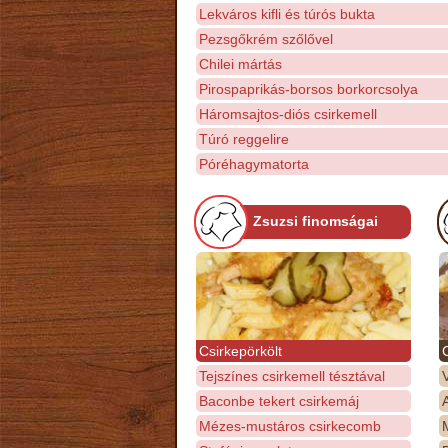
Lekváros kifli és túrós bukta
Pezsgőkrém szőlővel
Chilei mártás
Pirospaprikás-borsos borkorcsolya
Háromsajtos-diós csirkemell
Túró reggelire
Póréhagymatorta
Zsuzsi finomságai
Csirkepörkölt
Tejszínes csirkemell tésztával
Baconbe tekert csirkemáj
Mézes-mustáros csirkecomb
M