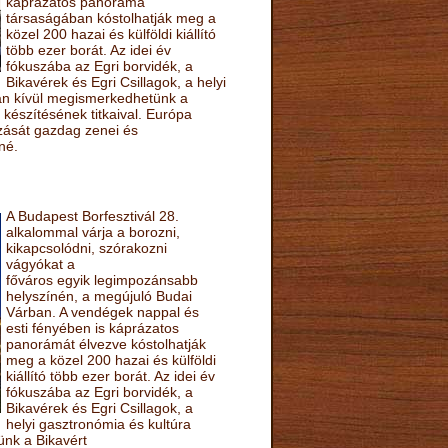
káprázatos panoráma
társaságában kóstolhatják meg a
közel 200 hazai és külföldi kiállító
több ezer borát. Az idei év
fókuszába az Egri borvidék, a
Bikavérek és Egri Csillagok, a helyi
sán kívül megismerkedhetünk a
készítésének titkaival. Európa
ozását gazdag zenei és
né.
A Budapest Borfesztivál 28.
alkalommal várja a borozni,
kikapcsolódni, szórakozni
vágyókat a
főváros egyik legimpozánsabb
helyszínén, a megújuló Budai
Várban. A vendégek nappal és
esti fényében is káprázatos
panorámát élvezve kóstolhatják
meg a közel 200 hazai és külföldi
kiállító több ezer borát. Az idei év
fókuszába az Egri borvidék, a
Bikavérek és Egri Csillagok, a
helyi gasztronómia és kultúra
ünk a Bikavért