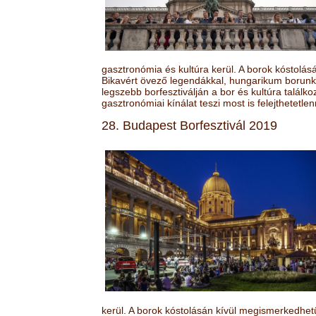
gasztronómia és kultúra kerül. A borok kóstolá
Bikavért övező legendákkal, hungarikum borunk 
legszebb borfesztiválján a bor és kultúra találk
gasztronómiai kínálat teszi most is felejthetetlen
28. Budapest Borfesztivál 2019
kerül. A borok kóstolásán kívül megismerkedhet