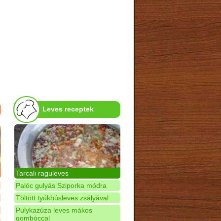
Leves receptek
Tarcali raguleves
Palóc gulyás Sziporka módra
Töltött tyúkhúsleves zsályával
Pulykazúza leves mákos
gombóccal