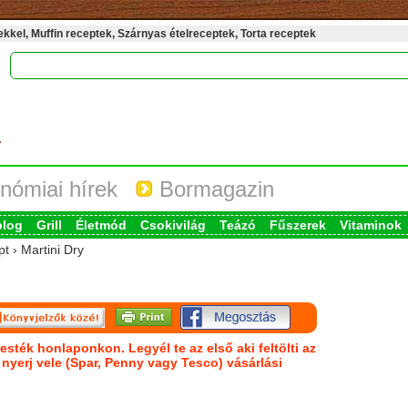
kel, Muffin receptek, Szárnyas ételreceptek, Torta receptek
nómiai hírek
Bormagazin
blog
Grill
Életmód
Csokivilág
Teázó
Fűszerek
Vitaminok
t › Martini Dry
esték honlaponkon. Legyél te az első aki feltölti az
s nyerj vele (Spar, Penny vagy Tesco) vásárlási