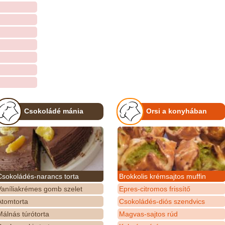
Csokoládé mánia
Orsi a konyhában
Csokoládés-narancs torta
Brokkolis krémsajtos muffin
Vaníliakrémes gomb szelet
Epres-citromos frissítő
Atomtorta
Csokoládés-diós szendvics
álnás túrótorta
Magvas-sajtos rúd