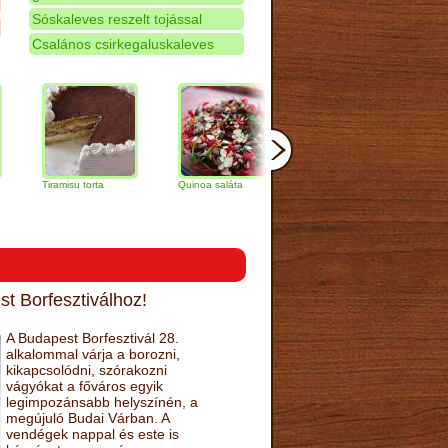
Sóskaleves reszelt tojással
Csalános csirkegaluskaleves
Tiramisu torta
Quinoa saláta
Mandulás kifli
Csokolád
narancs t
t Borfesztiválhoz!
A Budapest Borfesztivál 28.
alkalommal várja a borozni,
kikapcsolódni, szórakozni
vágyókat a főváros egyik
legimpozánsabb helyszínén, a
megújuló Budai Várban. A
vendégek nappal és este is