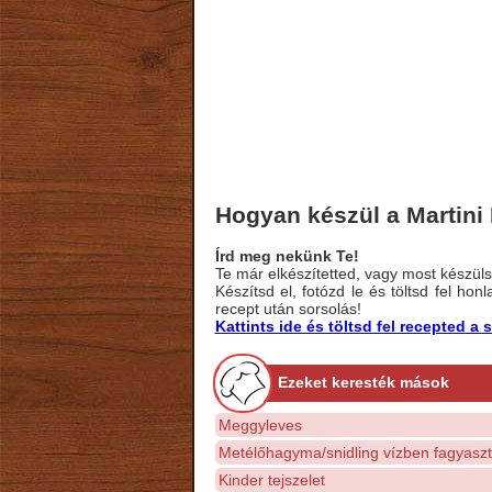
Hogyan készül a Martini
Írd meg nekünk Te!
Te már elkészítetted, vagy most készülsz
Készítsd el, fotózd le és töltsd fel ho
recept után sorsolás!
Kattints ide és töltsd fel recepted 
Ezeket keresték mások
Meggyleves
Metélőhagyma/snidling vízben fagyasz
Kinder tejszelet