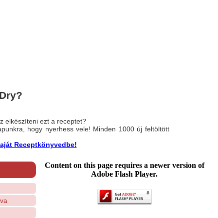
 Dry?
 elkészíteni ezt a receptet?
nlapunkra, hogy nyerhess vele! Minden 1000 új feltöltött
a saját Receptkönyvedbe!
Content on this page requires a newer version of
Adobe Flash Player.
tva