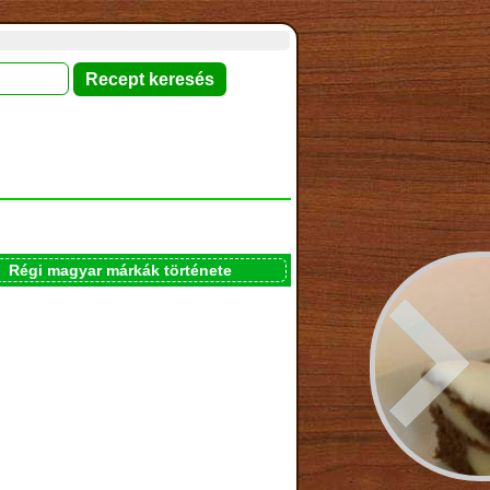
Régi magyar márkák története