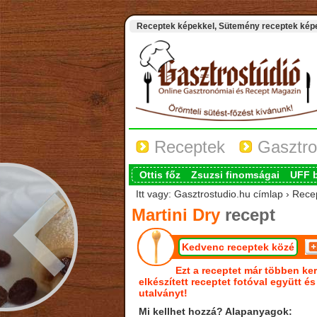
Receptek képekkel, Sütemény receptek képek
Receptek
Gasztro
Ottis főz
Zsuzsi finomságai
UFF 
Itt vagy: Gasztrostudio.hu címlap › Recep
Martini Dry
recept
Kedvenc receptek közé
Ezt a receptet már többen ker
elkészített receptet fotóval együtt é
utalványt!
Mi kellhet hozzá? Alapanyagok: