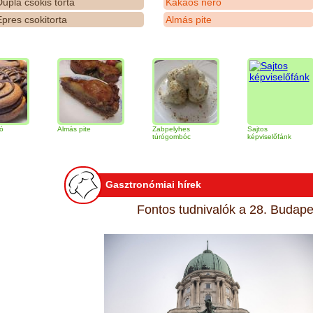
upla csokis torta
Kakaós néró
pres csokitorta
Almás pite
Almás pite
Zabpelyhes
Sajtos
túrógombóc
képviselőfánk
Gasztronómiai hírek
Fontos tudnivalók a 28. Budapes