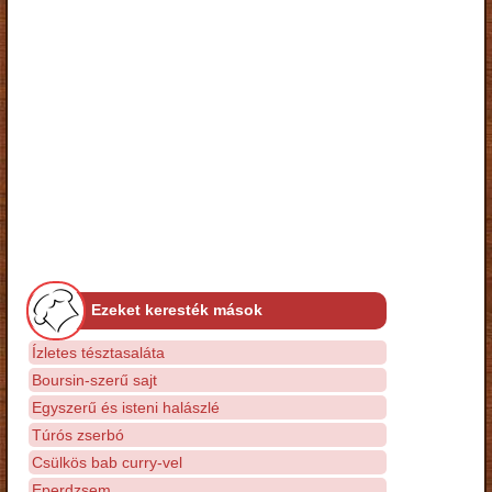
Ezeket keresték mások
Ízletes tésztasaláta
Boursin-szerű sajt
Egyszerű és isteni halászlé
Túrós zserbó
Csülkös bab curry-vel
Eperdzsem