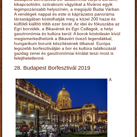
kikapcsolódni, szórakozni vágyókat a főváros egyik
legimpozánsabb helyszínén, a megújuló Budai Várban.
A vendégek nappal és este is káprázatos panoráma
társaságában kóstolhatják meg a közel 200 hazai és
külföldi kiállító több ezer borát. Az idei év fókuszába az
Egri borvidék, a Bikavérek és Egri Csillagok, a helyi
gasztronómia és kultúra kerül. A borok kóstolásán kívül
megismerkedhetünk a Bikavért övező legendákkal,
hungarikum borunk készítésének titkaival. Európa
legszebb borfesztiválján a bor és kultúra találkozását
gazdag zenei és gasztronómiai kínálat teszi most is
felejthetetlenné.
28. Budapest Borfesztivál 2019
A