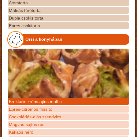
Atomtorta
Málnás túrótorta
Dupla csokis torta
Epres csokitorta
Orsi a konyhában
Brokkolis krémsajtos muffin
Epres-citromos frissítő
Csokoládés-diós szendvics
Magvas-sajtos rúd
Kakaós néró