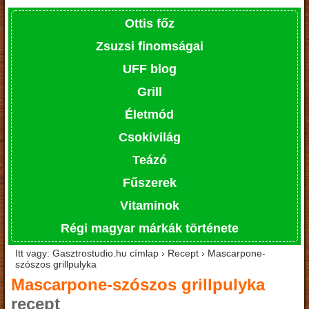
Ottis főz
Zsuzsi finomságai
UFF blog
Grill
Életmód
Csokivilág
Teázó
Fűszerek
Vitaminok
Régi magyar márkák története
Itt vagy: Gasztrostudio.hu címlap › Recept › Mascarpone-
szószos grillpulyka
Mascarpone-szószos grillpulyka
recept