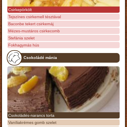
Csirkepörkölt
Tejszínes csirkemell tésztával
Baconbe tekert csirkemáj
Mézes-mustáros csirkecomb
Stefánia szelet
Fokhagymás hús
Csokoládé mánia
Csokoládés-narancs torta
Vaníliakrémes gomb szelet