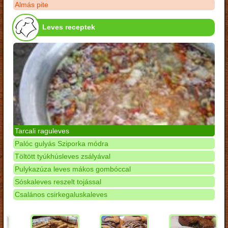
Almás pite
Leves receptek
Tarcali raguleves
Palóc gulyás Sziporka módra
Töltött tyúkhúsleves zsályával
Pulykazúza leves mákos gombóccal
Sóskaleves reszelt tojással
Csalános csirkegaluskaleves