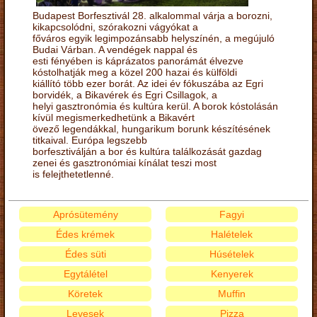
Budapest Borfesztivál 28. alkalommal várja a borozni,
kikapcsolódni, szórakozni vágyókat a
főváros egyik legimpozánsabb helyszínén, a megújuló
Budai Várban. A vendégek nappal és
esti fényében is káprázatos panorámát élvezve
kóstolhatják meg a közel 200 hazai és külföldi
kiállító több ezer borát. Az idei év fókuszába az Egri
borvidék, a Bikavérek és Egri Csillagok, a
helyi gasztronómia és kultúra kerül. A borok kóstolásán
kívül megismerkedhetünk a Bikavért
övező legendákkal, hungarikum borunk készítésének
titkaival. Európa legszebb
borfesztiválján a bor és kultúra találkozását gazdag
zenei és gasztronómiai kínálat teszi most
is felejthetetlenné.
Aprósütemény
Fagyi
Édes krémek
Halételek
Édes süti
Húsételek
Egytálétel
Kenyerek
Köretek
Muffin
Levesek
Pizza