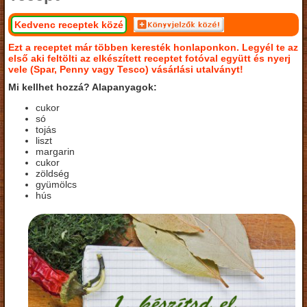
Kedvenc receptek közé
Ezt a receptet már többen keresték honlaponkon. Legyél te az
első aki feltölti az elkészített receptet fotóval együtt és nyerj
vele (Spar, Penny vagy Tesco) vásárlási utalványt!
Mi kellhet hozzá? Alapanyagok:
cukor
só
tojás
liszt
margarin
cukor
zöldség
gyümölcs
hús