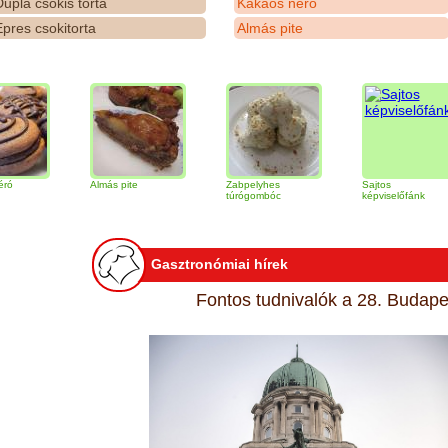
upla csokis torta
Kakaós néró
pres csokitorta
Almás pite
Almás pite
Zabpelyhes
Sajtos
túrógombóc
képviselőfánk
Gasztronómiai hírek
Fontos tudnivalók a 28. Budapes