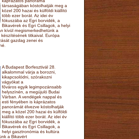
káprázatos panoráma
társaságában kóstolhatják meg a
közel 200 hazai és külföldi kiállító
több ezer borát. Az idei év
fókuszába az Egri borvidék, a
Bikavérek és Egri Csillagok, a helyi
sán kívül megismerkedhetünk a
készítésének titkaival. Európa
ozását gazdag zenei és
né.
A Budapest Borfesztivál 28.
alkalommal várja a borozni,
kikapcsolódni, szórakozni
vágyókat a
főváros egyik legimpozánsabb
helyszínén, a megújuló Budai
Várban. A vendégek nappal és
esti fényében is káprázatos
panorámát élvezve kóstolhatják
meg a közel 200 hazai és külföldi
kiállító több ezer borát. Az idei év
fókuszába az Egri borvidék, a
Bikavérek és Egri Csillagok, a
helyi gasztronómia és kultúra
ünk a Bikavért