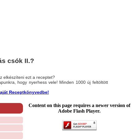
s csók II.?
 elkészíteni ezt a receptet?
nlapunkra, hogy nyerhess vele! Minden 1000 új feltöltött
a saját Receptkönyvedbe!
Content on this page requires a newer version of
Adobe Flash Player.