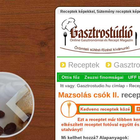
Receptek képekkel, Sütemény receptek képek
Receptek
Gasztro
Ottis főz
Zsuzsi finomságai
UFF 
Itt vagy: Gasztrostudio.hu címlap › Rece
Mazsolás csók II.
recep
Kedvenc receptek közé
Ezt a receptet már többen ker
elkészített receptet fotóval együtt é
utalványt!
Mi kellhet hozzá? Alapanyagok: