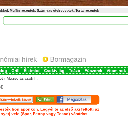
kel, Muffin receptek, Szárnyas ételreceptek, Torta receptek
nómiai hírek
Bormagazin
blog
Grill
Életmód
Csokivilág
Teázó
Fűszerek
Vitaminok
pt › Mazsolás csók II.
t
esték honlaponkon. Legyél te az első aki feltölti az
s nyerj vele (Spar, Penny vagy Tesco) vásárlási