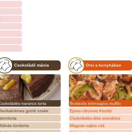
k
Csokoládé mánia
Orsi a konyhában
Csokoládés-narancs torta
Brokkolis krémsajtos muffin
Vaníliakrémes gomb szelet
Epres-citromos frissítő
Atomtorta
Csokoládés-diós szendvics
álnás túrótorta
Magvas-sajtos rúd