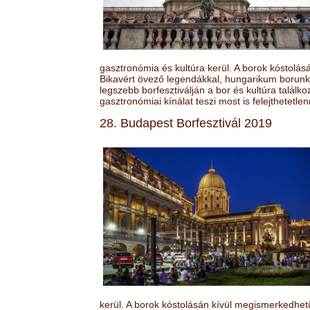
gasztronómia és kultúra kerül. A borok kóstolá
Bikavért övező legendákkal, hungarikum borunk 
legszebb borfesztiválján a bor és kultúra találk
gasztronómiai kínálat teszi most is felejthetetlen
28. Budapest Borfesztivál 2019
kerül. A borok kóstolásán kívül megismerkedhet