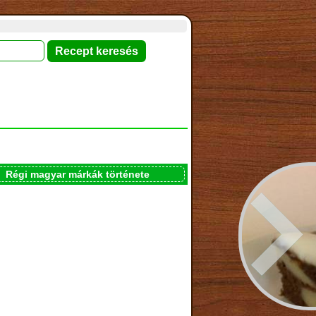
Régi magyar márkák története