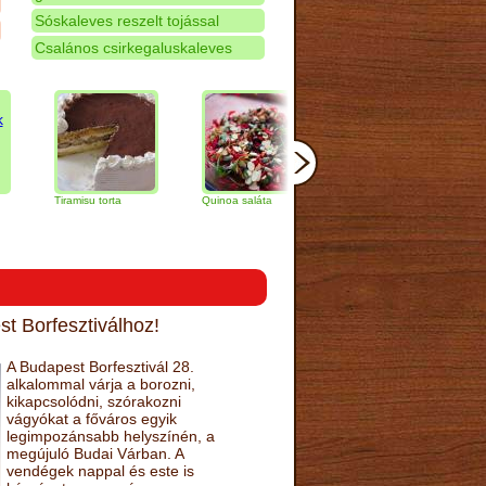
Sóskaleves reszelt tojással
Csalános csirkegaluskaleves
Tiramisu torta
Quinoa saláta
Mandulás kifli
Csoko
naran
t Borfesztiválhoz!
A Budapest Borfesztivál 28.
alkalommal várja a borozni,
kikapcsolódni, szórakozni
vágyókat a főváros egyik
legimpozánsabb helyszínén, a
megújuló Budai Várban. A
vendégek nappal és este is