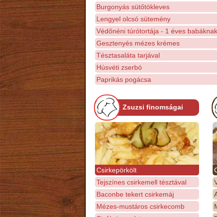
Burgonyás sütőtökleves
Lengyel olcsó sütemény
Védőnéni túrótortája - 1 éves babákna
Gesztenyés mézes krémes
Tésztasaláta tarjával
Húsvéti zserbó
Paprikás pogácsa
Zsuzsi finomságai
Csirkepörkölt
Tejszínes csirkemell tésztával
Baconbe tekert csirkemáj
Mézes-mustáros csirkecomb
M