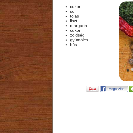
cukor
só
tojás
liszt
margarin
cukor
zöldség
gyümölcs
hús