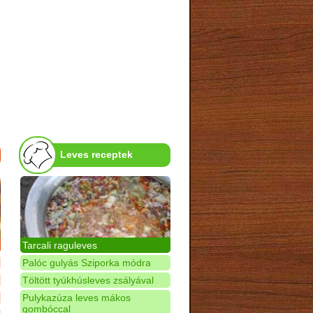
Leves receptek
Tarcali raguleves
Palóc gulyás Sziporka módra
Töltött tyúkhúsleves zsályával
Pulykazúza leves mákos
gombóccal