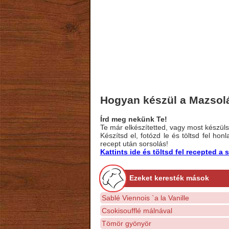
Hogyan készül a Mazsolá
Írd meg nekünk Te!
Te már elkészítetted, vagy most készülsz
Készítsd el, fotózd le és töltsd fel ho
recept után sorsolás!
Kattints ide és töltsd fel recepted 
Ezeket keresték mások
Sablé Viennois `a la Vanille
Csokisoufflé málnával
Tömör gyönyör