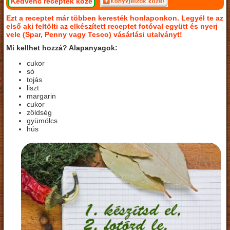
Kedvenc receptek közé
Ezt a receptet már többen keresték honlaponkon. Legyél te az
első aki feltölti az elkészített receptet fotóval együtt és nyerj
vele (Spar, Penny vagy Tesco) vásárlási utalványt!
Mi kellhet hozzá? Alapanyagok:
cukor
só
tojás
liszt
margarin
cukor
zöldség
gyümölcs
hús