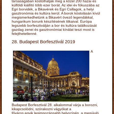
társaságában kóstolhatják meg a közel 200 hazai és
külföldi kiállító több ezer borát. Az idei év fókuszába az
Egri borvidék, a Bikavérek és Egri Csillagok, a helyi
gasztronómia és kultúra kerül. A borok kóstolásán kívül
megismerkedhetünk a Bikavért övező legendákkal,
hungarikum borunk készítésének titkaival. Európa
legszebb borfesztiválján a bor és kultúra találkozását
gazdag zenei és gasztronómiai kínálat teszi most is
felejthetetlenné.
28. Budapest Borfesztivál 2019
A
Budapest Borfesztivál 28. alkalommal várja a borozni,
kikapcsolódni, szórakozni vágyókat a
főváros egyik legimpozánsabb helyszínén, a megújuló