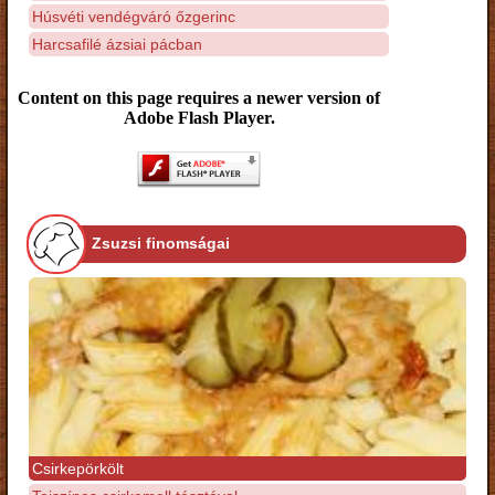
Húsvéti vendégváró őzgerinc
Harcsafilé ázsiai pácban
Content on this page requires a newer version of
Adobe Flash Player.
Zsuzsi finomságai
Csirkepörkölt