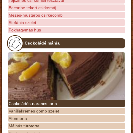
Tejszínes csirkemell tésztával
Baconbe tekert csirkemáj
Mézes-mustáros csirkecomb
Stefánia szelet
Fokhagymás hús
Csokoládé mánia
Csokoládés-narancs torta
Vaníliakrémes gomb szelet
Atomtorta
Málnás túrótorta