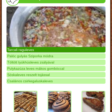
Tarcali raguleves
Palóc gulyás Sziporka módra
Töltött tyúkhúsleves zsályával
Pulykazúza leves mákos gombóccal
Sóskaleves reszelt tojással
Csalános csirkegaluskaleves