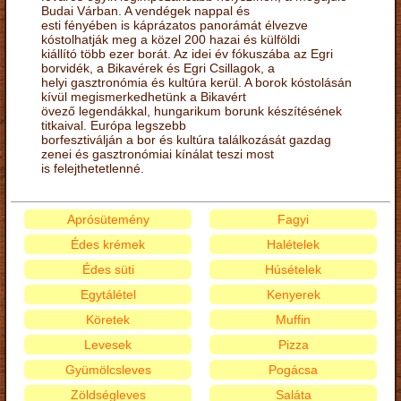
Budai Várban. A vendégek nappal és
esti fényében is káprázatos panorámát élvezve
kóstolhatják meg a közel 200 hazai és külföldi
kiállító több ezer borát. Az idei év fókuszába az Egri
borvidék, a Bikavérek és Egri Csillagok, a
helyi gasztronómia és kultúra kerül. A borok kóstolásán
kívül megismerkedhetünk a Bikavért
övező legendákkal, hungarikum borunk készítésének
titkaival. Európa legszebb
borfesztiválján a bor és kultúra találkozását gazdag
zenei és gasztronómiai kínálat teszi most
is felejthetetlenné.
Aprósütemény
Fagyi
Édes krémek
Halételek
Édes süti
Húsételek
Egytálétel
Kenyerek
Köretek
Muffin
Levesek
Pizza
Gyümölcsleves
Pogácsa
Zöldségleves
Saláta