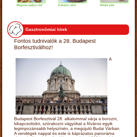
Magvas-sajtos rúd
Kakaós néró
Almás pite
Za
tú
Gasztronómiai hírek
Fontos tudnivalók a 28. Budapest
Borfesztiválhoz!
A
Budapest Borfesztivál 28. alkalommal várja a borozni,
kikapcsolódni, szórakozni vágyókat a főváros egyik
legimpozánsabb helyszínén, a megújuló Budai Várban.
A vendégek nappal és este is káprázatos panoráma