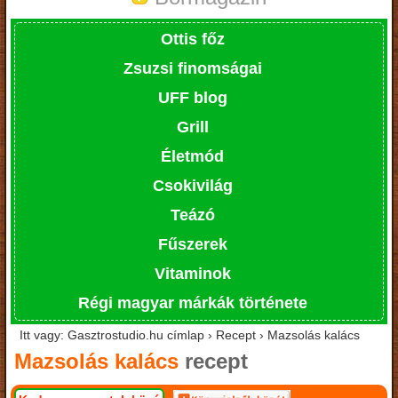
Ottis főz
Zsuzsi finomságai
UFF blog
Grill
Életmód
Csokivilág
Teázó
Fűszerek
Vitaminok
Régi magyar márkák története
Itt vagy: Gasztrostudio.hu címlap › Recept › Mazsolás kalács
Mazsolás kalács
recept