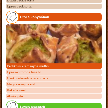
Dupla csokis torta
Epres csokitorta
Orsi a konyhában
Brokkolis krémsajtos muffin
Epres-citromos frissítő
Csokoládés-diós szendvics
Magvas-sajtos rúd
Kakaós néró
Almás pite
Leves receptek