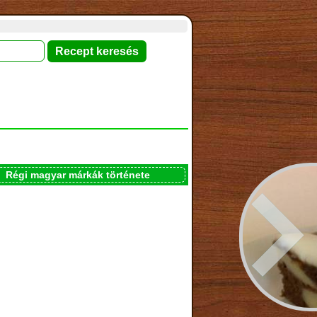
Régi magyar márkák története