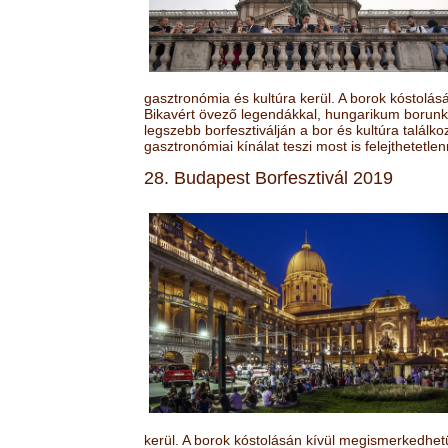
gasztronómia és kultúra kerül. A borok kóstolá
Bikavért övező legendákkal, hungarikum borunk 
legszebb borfesztiválján a bor és kultúra találk
gasztronómiai kínálat teszi most is felejthetetlen
28. Budapest Borfesztivál 2019
kerül. A borok kóstolásán kívül megismerkedhet