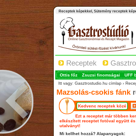
Receptek képekkel, Sütemény receptek képek
Receptek
Gasztro
Ottis főz
Zsuzsi finomságai
UFF 
Itt vagy: Gasztrostudio.hu címlap › Rece
Mazsolás-csokis fánk
r
Kedvenc receptek közé
Ezt a receptet már többen ker
elkészített receptet fotóval együtt é
utalványt!
Mi kellhet hozzá? Alapanyagok: