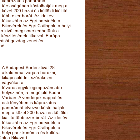
káprázatos panoráma
társaságában kóstolhatják meg a
közel 200 hazai és külföldi kiállító
több ezer borát. Az idei év
fókuszába az Egri borvidék, a
Bikavérek és Egri Csillagok, a helyi
sán kívül megismerkedhetünk a
készítésének titkaival. Európa
ozását gazdag zenei és
né.
A Budapest Borfesztivál 28.
alkalommal várja a borozni,
kikapcsolódni, szórakozni
vágyókat a
főváros egyik legimpozánsabb
helyszínén, a megújuló Budai
Várban. A vendégek nappal és
esti fényében is káprázatos
panorámát élvezve kóstolhatják
meg a közel 200 hazai és külföldi
kiállító több ezer borát. Az idei év
fókuszába az Egri borvidék, a
Bikavérek és Egri Csillagok, a
helyi gasztronómia és kultúra
ünk a Bikavért