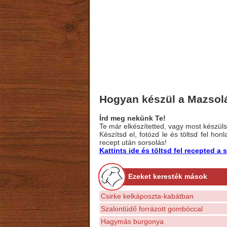
Hogyan készül a Mazsol
Írd meg nekünk Te!
Te már elkészítetted, vagy most készülsz
Készítsd el, fotózd le és töltsd fel ho
recept után sorsolás!
Kattints ide és töltsd fel recepted 
Ezeket keresték mások
Csirke kelkáposzta-kabátban
Szalontüdő forrázott gombóccal
Hagymás burgonya