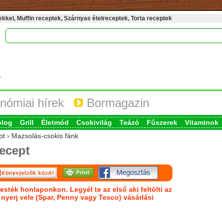
kel, Muffin receptek, Szárnyas ételreceptek, Torta receptek
nómiai hírek
Bormagazin
blog
Grill
Életmód
Csokivilág
Teázó
Fűszerek
Vitaminok
pt › Mazsolás-csokis fánk
ecept
esték honlaponkon. Legyél te az első aki feltölti az
s nyerj vele (Spar, Penny vagy Tesco) vásárlási