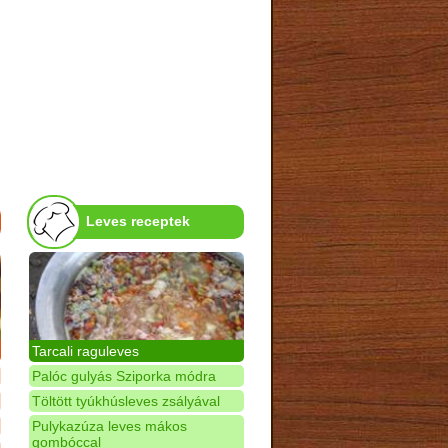
Leves receptek
Tarcali raguleves
Palóc gulyás Sziporka módra
Töltött tyúkhúsleves zsályával
Pulykazúza leves mákos
gombóccal