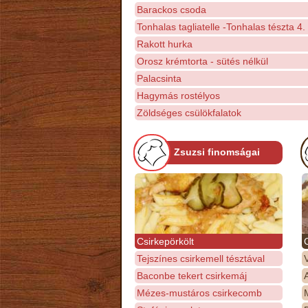
Barackos csoda
Tonhalas tagliatelle -Tonhalas tészta 4.
Rakott hurka
Orosz krémtorta - sütés nélkül
Palacsinta
Hagymás rostélyos
Zöldséges csülökfalatok
Zsuzsi finomságai
Csirkepörkölt
Tejszínes csirkemell tésztával
Baconbe tekert csirkemáj
Mézes-mustáros csirkecomb
M