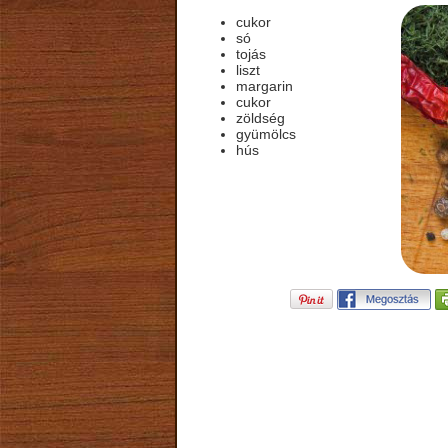
cukor
só
tojás
liszt
margarin
cukor
zöldség
gyümölcs
hús