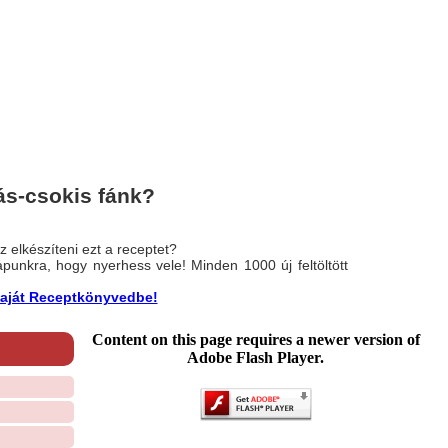
ás-csokis fánk?
 elkészíteni ezt a receptet?
nlapunkra, hogy nyerhess vele! Minden 1000 új feltöltött
a saját Receptkönyvedbe!
Content on this page requires a newer version of
Adobe Flash Player.