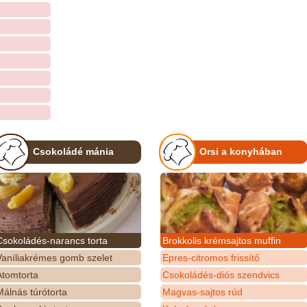
Csokoládé mánia
Orsi a konyhában
Csokoládés-narancs torta
Brokkolis krémsajtos muffin
Vaníliakrémes gomb szelet
Epres-citromos frissítő
Atomtorta
Csokoládés-diós szendvics
álnás túrótorta
Magvas-sajtos rúd