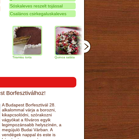
Sóskaleves reszelt tojással
Csalános csirkegaluskaleves
Tiramisu torta
Quinoa saláta
Mandulás kifli
Csokolá
narancs
t Borfesztiválhoz!
A Budapest Borfesztivál 28.
alkalommal várja a borozni,
kikapcsolódni, szórakozni
vágyókat a főváros egyik
legimpozánsabb helyszínén, a
megújuló Budai Várban. A
vendégek nappal és este is