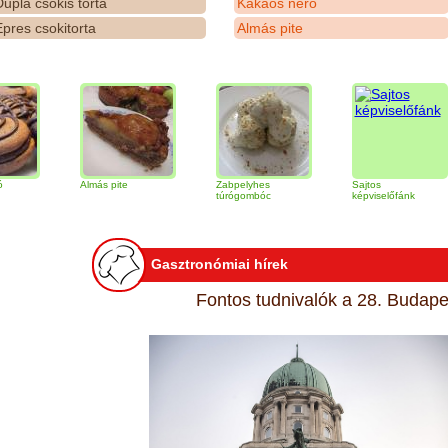
upla csokis torta
Kakaós néró
pres csokitorta
Almás pite
Almás pite
Zabpelyhes
Sajtos
túrógombóc
képviselőfánk
Gasztronómiai hírek
Fontos tudnivalók a 28. Budapes