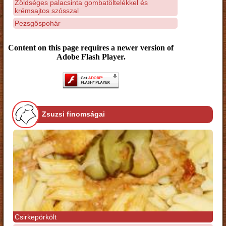
Zöldséges palacsinta gombatöltelékkel és
krémsajtos szósszal
Pezsgőspohár
Content on this page requires a newer version of
Adobe Flash Player.
Zsuzsi finomságai
Csirkepörkölt