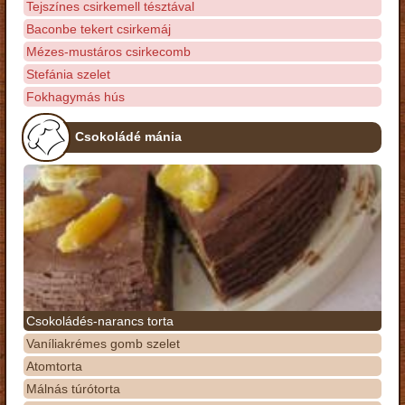
Tejszínes csirkemell tésztával
Baconbe tekert csirkemáj
Mézes-mustáros csirkecomb
Stefánia szelet
Fokhagymás hús
Csokoládé mánia
Csokoládés-narancs torta
Vaníliakrémes gomb szelet
Atomtorta
Málnás túrótorta