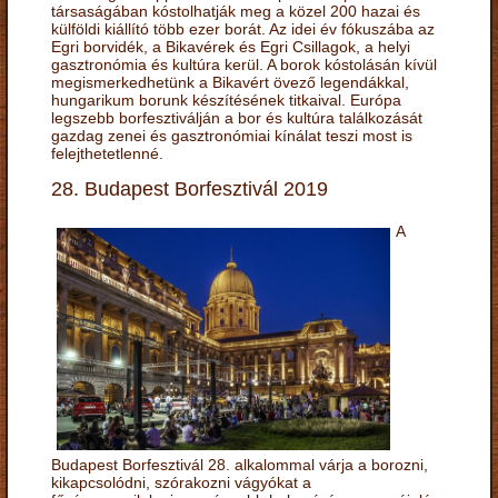
társaságában kóstolhatják meg a közel 200 hazai és
külföldi kiállító több ezer borát. Az idei év fókuszába az
Egri borvidék, a Bikavérek és Egri Csillagok, a helyi
gasztronómia és kultúra kerül. A borok kóstolásán kívül
megismerkedhetünk a Bikavért övező legendákkal,
hungarikum borunk készítésének titkaival. Európa
legszebb borfesztiválján a bor és kultúra találkozását
gazdag zenei és gasztronómiai kínálat teszi most is
felejthetetlenné.
28. Budapest Borfesztivál 2019
A
Budapest Borfesztivál 28. alkalommal várja a borozni,
kikapcsolódni, szórakozni vágyókat a