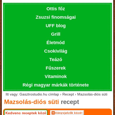
Ottis főz
Zsuzsi finomságai
UFF blog
Grill
Életmód
Csokivilág
Teázó
Fűszerek
Vitaminok
Régi magyar márkák története
Itt vagy: Gasztrostudio.hu címlap › Recept › Mazsolás-diós süti
Mazsolás-diós süti
recept
Kedvenc receptek közé