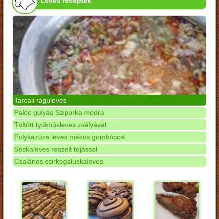
Leves receptek
Tarcali raguleves
Palóc gulyás Sziporka módra
Töltött tyúkhúsleves zsályával
Pulykazúza leves mákos gombóccal
Sóskaleves reszelt tojással
Csalános csirkegaluskaleves