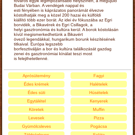
főváros egyik legimpozánsabb helyszínén, a megújuló
Budai Várban. A vendégek nappal és
esti fényében is káprázatos panorámát élvezve
kóstolhatják meg a közel 200 hazai és külföldi
kiállító több ezer borát. Az idei év fókuszába az Egri
borvidék, a Bikavérek és Egri Csillagok, a
helyi gasztronómia és kultúra kerül. A borok kóstolásán
kívül megismerkedhetünk a Bikavért
övező legendákkal, hungarikum borunk készítésének
titkaival. Európa legszebb
borfesztiválján a bor és kultúra találkozását gazdag
zenei és gasztronómiai kínálat teszi most
is felejthetetlenné.
Aprósütemény
Fagyi
Édes krémek
Halételek
Édes süti
Húsételek
Egytálétel
Kenyerek
Köretek
Muffin
Levesek
Pizza
Gyümölcsleves
Pogácsa
Zöldségleves
Saláta