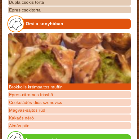
Dupla csokis torta
Epres csokitorta
Orsi a konyhában
Brokkolis krémsajtos muffin
Epres-citromos frissítő
Csokoládés-diós szendvics
Magvas-sajtos rúd
Kakaós néró
Almás pite