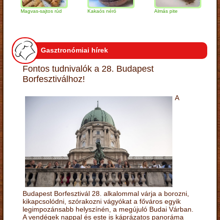
Magvas-sajtos rúd
Kakaós néró
Almás pite
Zabpe
túróg
Gasztronómiai hírek
Fontos tudnivalók a 28. Budapest
Borfesztiválhoz!
A
Budapest Borfesztivál 28. alkalommal várja a borozni,
kikapcsolódni, szórakozni vágyókat a főváros egyik
legimpozánsabb helyszínén, a megújuló Budai Várban.
A vendégek nappal és este is káprázatos panoráma