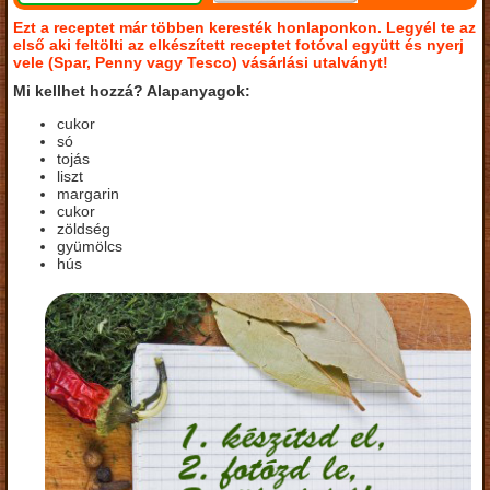
Ezt a receptet már többen keresték honlaponkon. Legyél te az
első aki feltölti az elkészített receptet fotóval együtt és nyerj
vele (Spar, Penny vagy Tesco) vásárlási utalványt!
Mi kellhet hozzá? Alapanyagok:
cukor
só
tojás
liszt
margarin
cukor
zöldség
gyümölcs
hús