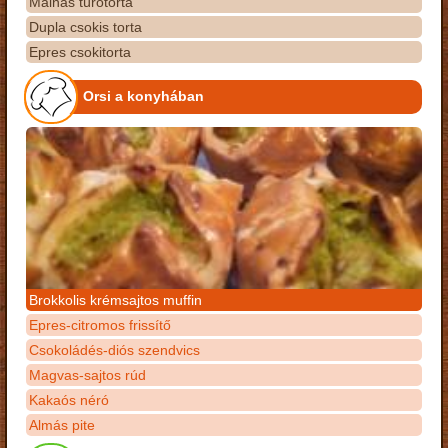
Málnás túrótorta
Dupla csokis torta
Epres csokitorta
Orsi a konyhában
Brokkolis krémsajtos muffin
Epres-citromos frissítő
Csokoládés-diós szendvics
Magvas-sajtos rúd
Kakaós néró
Almás pite