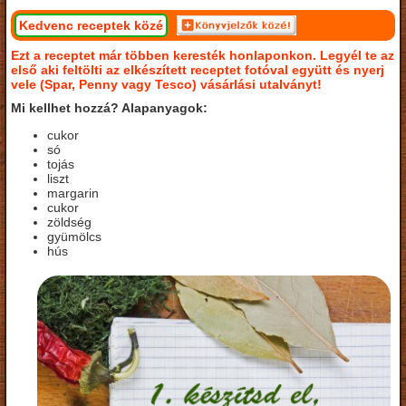
Kedvenc receptek közé
Ezt a receptet már többen keresték honlaponkon. Legyél te az
első aki feltölti az elkészített receptet fotóval együtt és nyerj
vele (Spar, Penny vagy Tesco) vásárlási utalványt!
Mi kellhet hozzá? Alapanyagok:
cukor
só
tojás
liszt
margarin
cukor
zöldség
gyümölcs
hús