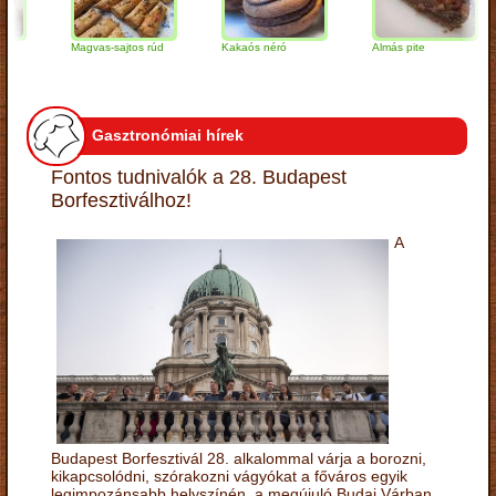
Magvas-sajtos rúd
Kakaós néró
Almás pite
Z
t
Gasztronómiai hírek
Fontos tudnivalók a 28. Budapest
Borfesztiválhoz!
A
Budapest Borfesztivál 28. alkalommal várja a borozni,
kikapcsolódni, szórakozni vágyókat a főváros egyik
legimpozánsabb helyszínén, a megújuló Budai Várban.