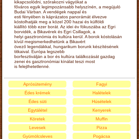
kikapcsolódni, szórakozni vágyókat a
főváros egyik legimpozánsabb helyszínén, a megújuló
Budai Várban. A vendégek nappal és
esti fényében is káprázatos panorámát élvezve
kóstolhatják meg a közel 200 hazai és külföldi
kiállító több ezer borát. Az idei év fókuszába az Egri
borvidék, a Bikavérek és Egri Csillagok, a
helyi gasztronómia és kultúra kerül. A borok kóstolásán
kívül megismerkedhetünk a Bikavért
övező legendákkal, hungarikum borunk készítésének
titkaival. Európa legszebb
borfesztiválján a bor és kultúra találkozását gazdag
zenei és gasztronómiai kínálat teszi most
is felejthetetlenné.
Aprósütemény
Fagyi
Édes krémek
Halételek
Édes süti
Húsételek
Egytálétel
Kenyerek
Köretek
Muffin
Levesek
Pizza
Gyümölcsleves
Pogácsa