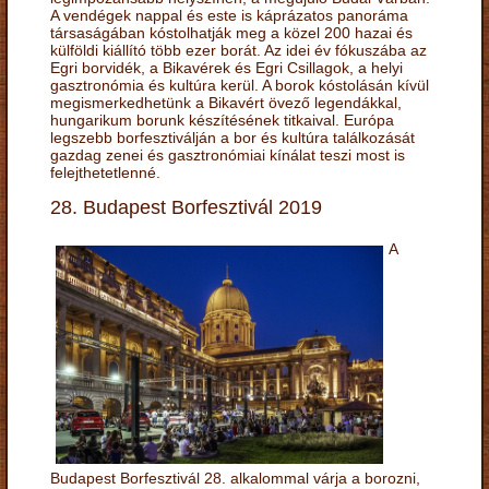
A vendégek nappal és este is káprázatos panoráma
társaságában kóstolhatják meg a közel 200 hazai és
külföldi kiállító több ezer borát. Az idei év fókuszába az
Egri borvidék, a Bikavérek és Egri Csillagok, a helyi
gasztronómia és kultúra kerül. A borok kóstolásán kívül
megismerkedhetünk a Bikavért övező legendákkal,
hungarikum borunk készítésének titkaival. Európa
legszebb borfesztiválján a bor és kultúra találkozását
gazdag zenei és gasztronómiai kínálat teszi most is
felejthetetlenné.
28. Budapest Borfesztivál 2019
A
Budapest Borfesztivál 28. alkalommal várja a borozni,