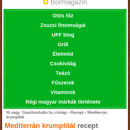
Bormagazin
Ottis főz
Zsuzsi finomságai
UFF blog
Grill
Életmód
Csokivilág
Teázó
Fűszerek
Vitaminok
Régi magyar márkák története
Itt vagy: Gasztrostudio.hu címlap › Recept › Mediterrán
krumplitál
Mediterrán krumplitál
recept