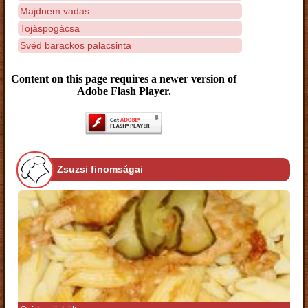
Majdnem vadas
Tojáspogácsa
Svéd barackos palacsinta
Content on this page requires a newer version of
Adobe Flash Player.
Zsuzsi finomságai