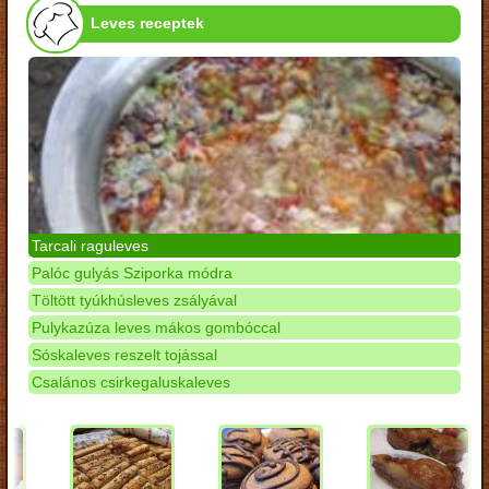
Leves receptek
Tarcali raguleves
Palóc gulyás Sziporka módra
Töltött tyúkhúsleves zsályával
Pulykazúza leves mákos gombóccal
Sóskaleves reszelt tojással
Csalános csirkegaluskaleves