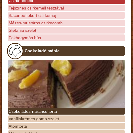
Csirkepörkölt
Tejszínes csirkemell tésztával
Baconbe tekert csirkemáj
Mézes-mustáros csirkecomb
Stefánia szelet
Fokhagymás hús
Csokoládé mánia
Csokoládés-narancs torta
Vaníliakrémes gomb szelet
Atomtorta