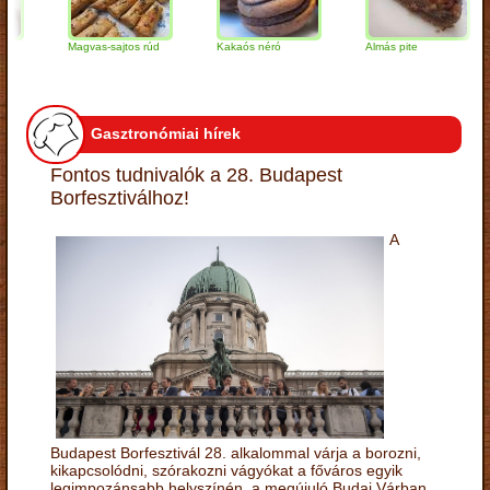
Magvas-sajtos rúd
Kakaós néró
Almás pite
Z
t
Gasztronómiai hírek
Fontos tudnivalók a 28. Budapest
Borfesztiválhoz!
A
Budapest Borfesztivál 28. alkalommal várja a borozni,
kikapcsolódni, szórakozni vágyókat a főváros egyik
legimpozánsabb helyszínén, a megújuló Budai Várban.