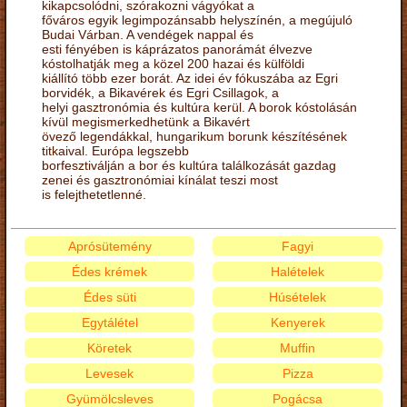
kikapcsolódni, szórakozni vágyókat a
főváros egyik legimpozánsabb helyszínén, a megújuló
Budai Várban. A vendégek nappal és
esti fényében is káprázatos panorámát élvezve
kóstolhatják meg a közel 200 hazai és külföldi
kiállító több ezer borát. Az idei év fókuszába az Egri
borvidék, a Bikavérek és Egri Csillagok, a
helyi gasztronómia és kultúra kerül. A borok kóstolásán
kívül megismerkedhetünk a Bikavért
övező legendákkal, hungarikum borunk készítésének
titkaival. Európa legszebb
borfesztiválján a bor és kultúra találkozását gazdag
zenei és gasztronómiai kínálat teszi most
is felejthetetlenné.
Aprósütemény
Fagyi
Édes krémek
Halételek
Édes süti
Húsételek
Egytálétel
Kenyerek
Köretek
Muffin
Levesek
Pizza
Gyümölcsleves
Pogácsa