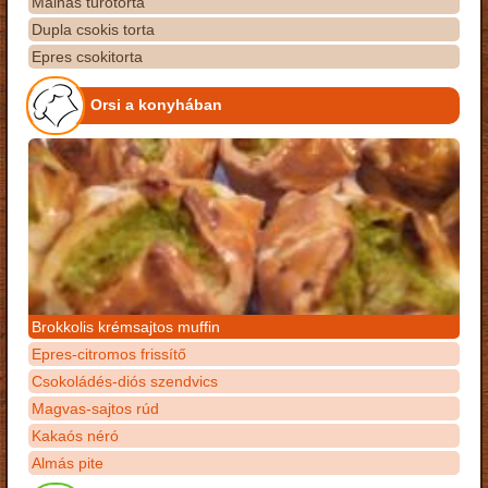
Málnás túrótorta
Dupla csokis torta
Epres csokitorta
Orsi a konyhában
Brokkolis krémsajtos muffin
Epres-citromos frissítő
Csokoládés-diós szendvics
Magvas-sajtos rúd
Kakaós néró
Almás pite