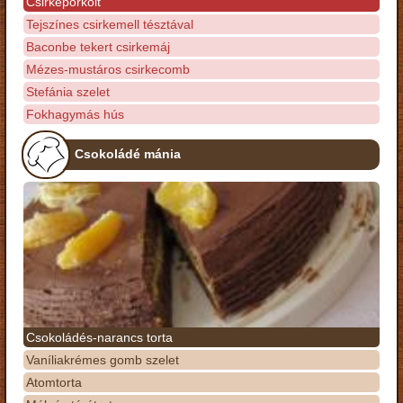
Csirkepörkölt
Tejszínes csirkemell tésztával
Baconbe tekert csirkemáj
Mézes-mustáros csirkecomb
Stefánia szelet
Fokhagymás hús
Csokoládé mánia
Csokoládés-narancs torta
Vaníliakrémes gomb szelet
Atomtorta