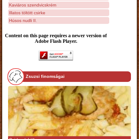
Kaviáros szendvicskrém
Illatos töltött csirke
Húsos nudli II.
Content on this page requires a newer version of
Adobe Flash Player.
Zsuzsi finomságai