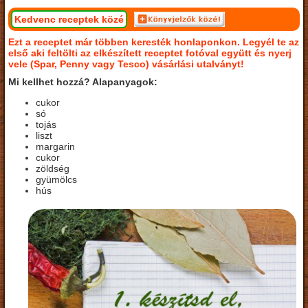
Kedvenc receptek közé
Ezt a receptet már többen keresték honlaponkon. Legyél te az
első aki feltölti az elkészített receptet fotóval együtt és nyerj
vele (Spar, Penny vagy Tesco) vásárlási utalványt!
Mi kellhet hozzá? Alapanyagok:
cukor
só
tojás
liszt
margarin
cukor
zöldség
gyümölcs
hús