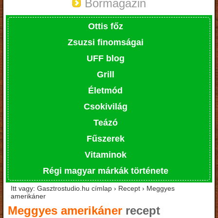
Bormagazin
Ottis főz
Zsuzsi finomságai
UFF blog
Grill
Életmód
Csokivilág
Teázó
Fűszerek
Vitaminok
Régi magyar márkák története
Itt vagy: Gasztrostudio.hu címlap › Recept › Meggyes
amerikáner
Meggyes amerikáner
recept