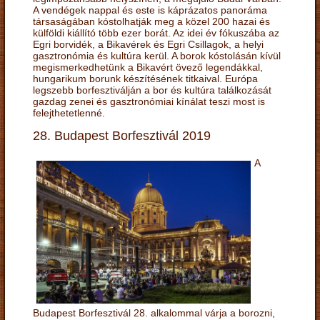
A vendégek nappal és este is káprázatos panoráma
társaságában kóstolhatják meg a közel 200 hazai és
külföldi kiállító több ezer borát. Az idei év fókuszába az
Egri borvidék, a Bikavérek és Egri Csillagok, a helyi
gasztronómia és kultúra kerül. A borok kóstolásán kívül
megismerkedhetünk a Bikavért övező legendákkal,
hungarikum borunk készítésének titkaival. Európa
legszebb borfesztiválján a bor és kultúra találkozását
gazdag zenei és gasztronómiai kínálat teszi most is
felejthetetlenné.
28. Budapest Borfesztivál 2019
A
Budapest Borfesztivál 28. alkalommal várja a borozni,