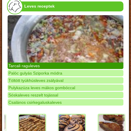
Leves receptek
Tarcali raguleves
Palóc gulyás Sziporka módra
Töltött tyúkhúsleves zsályával
Pulykazúza leves mákos gombóccal
Sóskaleves reszelt tojással
Csalános csirkegaluskaleves