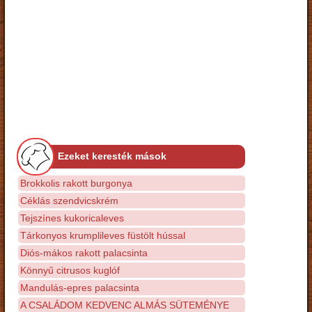
Ezeket keresték mások
Brokkolis rakott burgonya
Céklás szendvicskrém
Tejszínes kukoricaleves
Tárkonyos krumplileves füstölt hússal
Diós-mákos rakott palacsinta
Könnyű citrusos kuglóf
Mandulás-epres palacsinta
A CSALÁDOM KEDVENC ALMÁS SÜTEMÉNYE