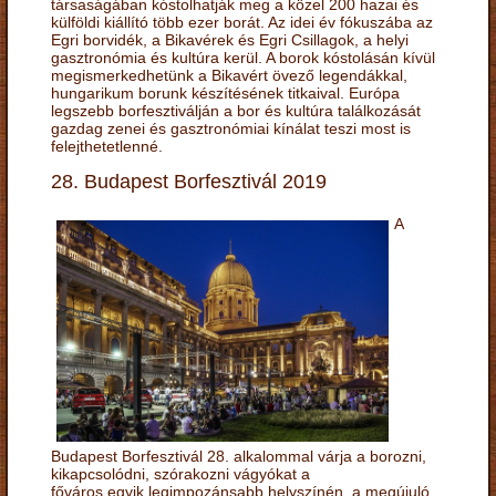
társaságában kóstolhatják meg a közel 200 hazai és
külföldi kiállító több ezer borát. Az idei év fókuszába az
Egri borvidék, a Bikavérek és Egri Csillagok, a helyi
gasztronómia és kultúra kerül. A borok kóstolásán kívül
megismerkedhetünk a Bikavért övező legendákkal,
hungarikum borunk készítésének titkaival. Európa
legszebb borfesztiválján a bor és kultúra találkozását
gazdag zenei és gasztronómiai kínálat teszi most is
felejthetetlenné.
28. Budapest Borfesztivál 2019
A
Budapest Borfesztivál 28. alkalommal várja a borozni,
kikapcsolódni, szórakozni vágyókat a
főváros egyik legimpozánsabb helyszínén, a megújuló