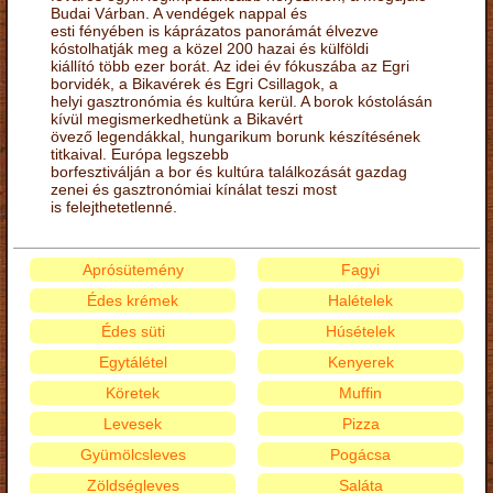
Budai Várban. A vendégek nappal és
esti fényében is káprázatos panorámát élvezve
kóstolhatják meg a közel 200 hazai és külföldi
kiállító több ezer borát. Az idei év fókuszába az Egri
borvidék, a Bikavérek és Egri Csillagok, a
helyi gasztronómia és kultúra kerül. A borok kóstolásán
kívül megismerkedhetünk a Bikavért
övező legendákkal, hungarikum borunk készítésének
titkaival. Európa legszebb
borfesztiválján a bor és kultúra találkozását gazdag
zenei és gasztronómiai kínálat teszi most
is felejthetetlenné.
Aprósütemény
Fagyi
Édes krémek
Halételek
Édes süti
Húsételek
Egytálétel
Kenyerek
Köretek
Muffin
Levesek
Pizza
Gyümölcsleves
Pogácsa
Zöldségleves
Saláta