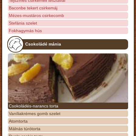
Tejszínes csirkemell tésztával
Baconbe tekert csirkemáj
Mézes-mustáros csirkecomb
Stefánia szelet
Fokhagymás hús
Csokoládé mánia
Csokoládés-narancs torta
Vaníliakrémes gomb szelet
Atomtorta
Málnás túrótorta