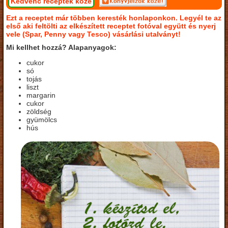
Kedvenc receptek közé
Ezt a receptet már többen keresték honlaponkon. Legyél te az
első aki feltölti az elkészített receptet fotóval együtt és nyerj
vele (Spar, Penny vagy Tesco) vásárlási utalványt!
Mi kellhet hozzá? Alapanyagok:
cukor
só
tojás
liszt
margarin
cukor
zöldség
gyümölcs
hús