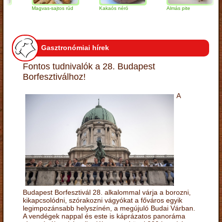
Magvas-sajtos rúd
Kakaós néró
Almás pite
Z
t
Gasztronómiai hírek
Fontos tudnivalók a 28. Budapest
Borfesztiválhoz!
A
Budapest Borfesztivál 28. alkalommal várja a borozni,
kikapcsolódni, szórakozni vágyókat a főváros egyik
legimpozánsabb helyszínén, a megújuló Budai Várban.
A vendégek nappal és este is káprázatos panoráma