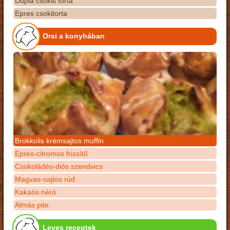
Dupla csokis torta
Epres csokitorta
Orsi a konyhában
Brokkolis krémsajtos muffin
Epres-citromos frissítő
Csokoládés-diós szendvics
Magvas-sajtos rúd
Kakaós néró
Almás pite
Leves receptek