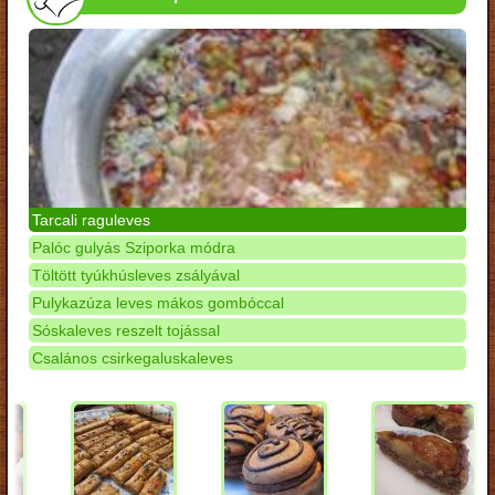
Tarcali raguleves
Palóc gulyás Sziporka módra
Töltött tyúkhúsleves zsályával
Pulykazúza leves mákos gombóccal
Sóskaleves reszelt tojással
Csalános csirkegaluskaleves