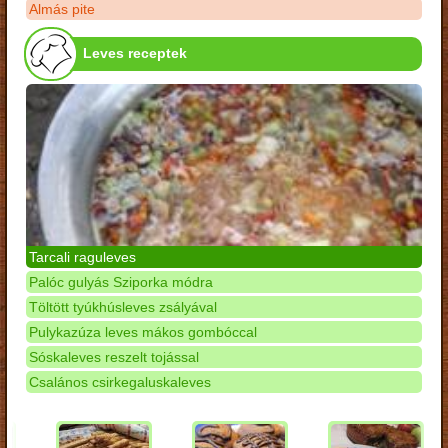
Almás pite
Leves receptek
Tarcali raguleves
Palóc gulyás Sziporka módra
Töltött tyúkhúsleves zsályával
Pulykazúza leves mákos gombóccal
Sóskaleves reszelt tojással
Csalános csirkegaluskaleves