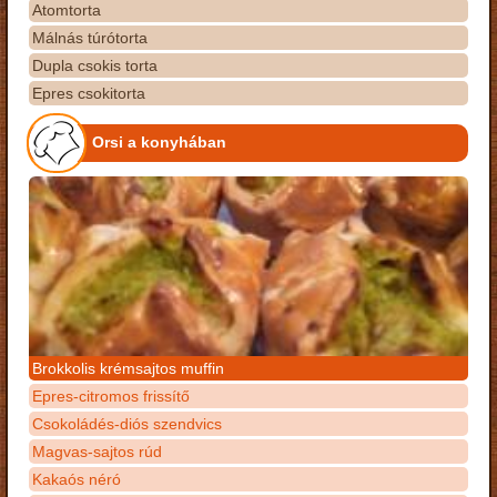
Atomtorta
Málnás túrótorta
Dupla csokis torta
Epres csokitorta
Orsi a konyhában
Brokkolis krémsajtos muffin
Epres-citromos frissítő
Csokoládés-diós szendvics
Magvas-sajtos rúd
Kakaós néró