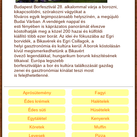
Budapest Borfesztivál 28. alkalommal várja a borozni,
kikapcsolódni, szórakozni vágyókat a
főváros egyik legimpozánsabb helyszínén, a megújuló
Budai Várban. A vendégek nappal és
esti fényében is káprázatos panorámát élvezve
kóstolhatják meg a közel 200 hazai és külföldi
kiállító több ezer borát. Az idei év fókuszába az Egri
borvidék, a Bikavérek és Egri Csillagok, a
helyi gasztronómia és kultúra kerül. A borok kóstolásán
kívül megismerkedhetünk a Bikavért
övező legendákkal, hungarikum borunk készítésének
titkaival. Európa legszebb
borfesztiválján a bor és kultúra találkozását gazdag
zenei és gasztronómiai kínálat teszi most
is felejthetetlenné.
Aprósütemény
Fagyi
Édes krémek
Halételek
Édes süti
Húsételek
Egytálétel
Kenyerek
Köretek
Muffin
Levesek
Pizza