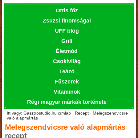
Ottis főz
Zsuzsi finomságai
UFF blog
Grill
Életmód
Csokivilág
Teázó
Fűszerek
Vitaminok
Régi magyar márkák története
Itt vagy: Gasztrostudio.hu címlap › Recept › Melegszendvicsre
való alapmártás
Melegszendvicsre való alapmártás
recept