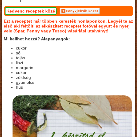
Kedvenc receptek közé
Ezt a receptet már többen keresték honlaponkon. Legyél te az
első aki feltölti az elkészített receptet fotóval együtt és nyerj
vele (Spar, Penny vagy Tesco) vásárlási utalványt!
Mi kellhet hozzá? Alapanyagok:
cukor
só
tojás
liszt
margarin
cukor
zöldség
gyümölcs
hús