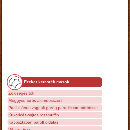
Ezeket keresték mások
Zöldséges tök
Meggyes-túrós álomdesszert
Padlizsános vagdalt görög paradicsommártással
Kukoricás-sajtos rozsmuffin
Káposztában párolt oldalas
Whisky Fizz