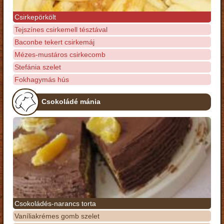
Csirkepörkölt
Tejszínes csirkemell tésztával
Baconbe tekert csirkemáj
Mézes-mustáros csirkecomb
Stefánia szelet
Fokhagymás hús
Csokoládé mánia
Csokoládés-narancs torta
Vaníliakrémes gomb szelet