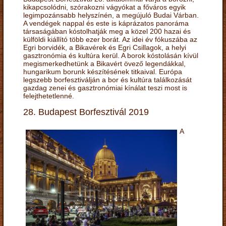
kikapcsolódni, szórakozni vágyókat a főváros egyik
legimpozánsabb helyszínén, a megújuló Budai Várban.
A vendégek nappal és este is káprázatos panoráma
társaságában kóstolhatják meg a közel 200 hazai és
külföldi kiállító több ezer borát. Az idei év fókuszába az
Egri borvidék, a Bikavérek és Egri Csillagok, a helyi
gasztronómia és kultúra kerül. A borok kóstolásán kívül
megismerkedhetünk a Bikavért övező legendákkal,
hungarikum borunk készítésének titkaival. Európa
legszebb borfesztiválján a bor és kultúra találkozását
gazdag zenei és gasztronómiai kínálat teszi most is
felejthetetlenné.
28. Budapest Borfesztivál 2019
A