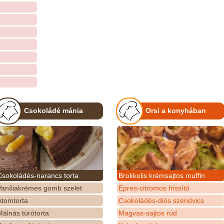
Csokoládé mánia
Orsi a konyhában
Csokoládés-narancs torta
Brokkolis krémsajtos muffin
Vaníliakrémes gomb szelet
Epres-citromos frissítő
Atomtorta
Csokoládés-diós szendvics
álnás túrótorta
Magvas-sajtos rúd