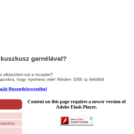
 kuszkusz garnélával?
 elkészíteni ezt a receptet?
nlapunkra, hogy nyerhess vele! Minden 1000 új feltöltött
a saját Receptkönyvedbe!
Content on this page requires a newer version of
Adobe Flash Player.
csánkán