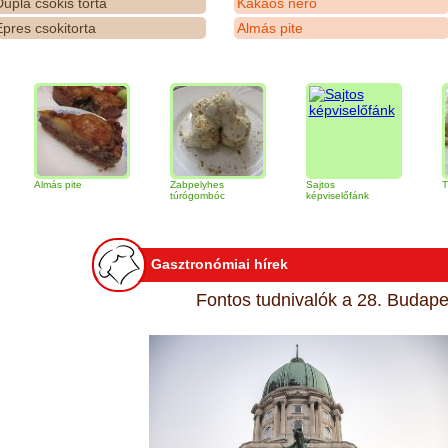
upla csokis torta
Kakaós néró
pres csokitorta
Almás pite
más pite
Zabpelyhes
Sajtos
Tiramisu to
túrógombóc
képviselőfánk
Gasztronómiai hírek
Fontos tudnivalók a 28. Budapes