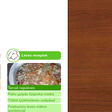
Leves receptek
Tarcali raguleves
Palóc gulyás Sziporka módra
Töltött tyúkhúsleves zsályával
Pulykazúza leves mákos
gombóccal