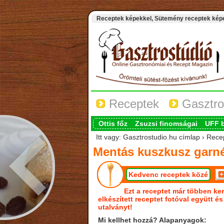
Receptek képekkel, Sütemény receptek képek
Receptek
Gasztro
Ottis főz
Zsuzsi finomságai
UFF 
Itt vagy: Gasztrostudio.hu címlap › Rec
Mentás kuszkusz garné
Kedvenc receptek közé
Ezt a receptet már többen ker
elkészített receptet fotóval együtt é
utalványt!
Mi kellhet hozzá? Alapanyagok: