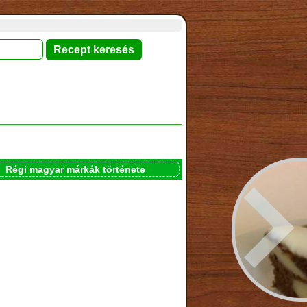
Régi magyar márkák története