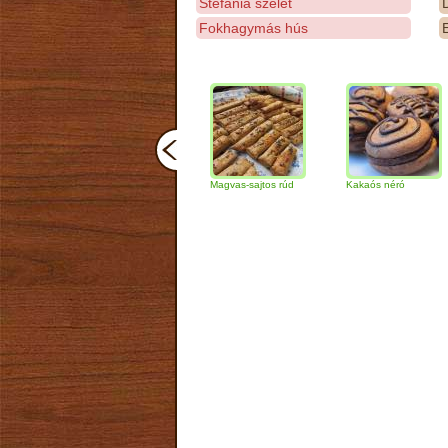
Stefánia szelet
D
Fokhagymás hús
E
Csokoládés-diós
Magvas-sajtos rúd
Kakaós néró
Al
szendvics