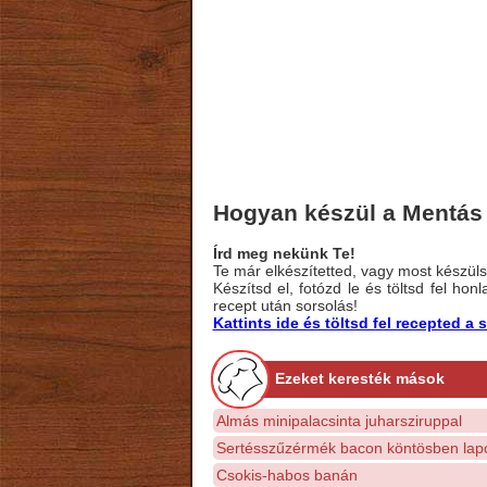
Hogyan készül a Mentás
Írd meg nekünk Te!
Te már elkészítetted, vagy most készülsz
Készítsd el, fotózd le és töltsd fel ho
recept után sorsolás!
Kattints ide és töltsd fel recepted 
Ezeket keresték mások
Almás minipalacsinta juharsziruppal
Sertésszűzérmék bacon köntösben lap
Csokis-habos banán