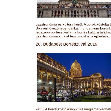
gasztronómia és kultúra kerül. A borok kóstolá
Bikavért övező legendákkal, hungarikum borunk 
legszebb borfesztiválján a bor és kultúra találk
gasztronómiai kínálat teszi most is felejthetetlen
28. Budapest Borfesztivál 2019
kerül. A borok kóstolásán kívül megismerkedhet