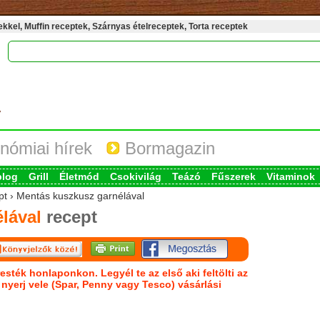
kel, Muffin receptek, Szárnyas ételreceptek, Torta receptek
nómiai hírek
Bormagazin
blog
Grill
Életmód
Csokivilág
Teázó
Fűszerek
Vitaminok
ept › Mentás kuszkusz garnélával
lával
recept
esték honlaponkon. Legyél te az első aki feltölti az
s nyerj vele (Spar, Penny vagy Tesco) vásárlási