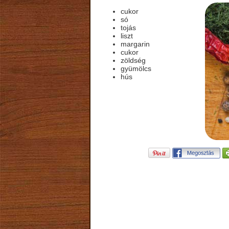
cukor
só
tojás
liszt
margarin
cukor
zöldség
gyümölcs
hús