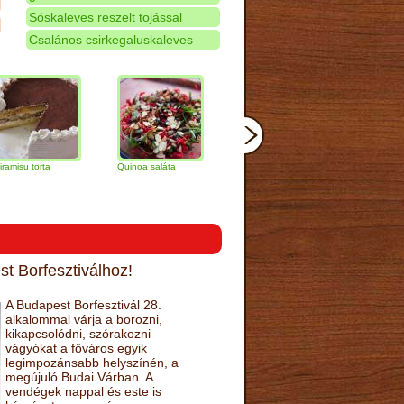
Sóskaleves reszelt tojással
Csalános csirkegaluskaleves
rta
Quinoa saláta
Mandulás kifli
Csokoládés-
narancs torta
t Borfesztiválhoz!
A Budapest Borfesztivál 28.
alkalommal várja a borozni,
kikapcsolódni, szórakozni
vágyókat a főváros egyik
legimpozánsabb helyszínén, a
megújuló Budai Várban. A
vendégek nappal és este is