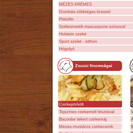
MÉZES KRÉMES
Gombás-zöldséges brassói
Piskófin
Szélesmetélt mascarpone-szósszal
Holstein szelet
Sport szelet - otthon
Hógolyó
Zsuzsi finomságai
Csirkepörkölt
Tejszínes csirkemell tésztával
Baconbe tekert csirkemáj
Mézes-mustáros csirkecomb
M