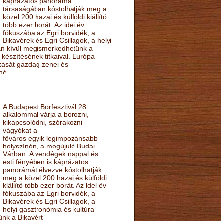
káprázatos panoráma
társaságában kóstolhatják meg a
közel 200 hazai és külföldi kiállító
több ezer borát. Az idei év
fókuszába az Egri borvidék, a
Bikavérek és Egri Csillagok, a helyi
sán kívül megismerkedhetünk a
készítésének titkaival. Európa
ozását gazdag zenei és
né.
A Budapest Borfesztivál 28.
alkalommal várja a borozni,
kikapcsolódni, szórakozni
vágyókat a
főváros egyik legimpozánsabb
helyszínén, a megújuló Budai
Várban. A vendégek nappal és
esti fényében is káprázatos
panorámát élvezve kóstolhatják
meg a közel 200 hazai és külföldi
kiállító több ezer borát. Az idei év
fókuszába az Egri borvidék, a
Bikavérek és Egri Csillagok, a
helyi gasztronómia és kultúra
ünk a Bikavért