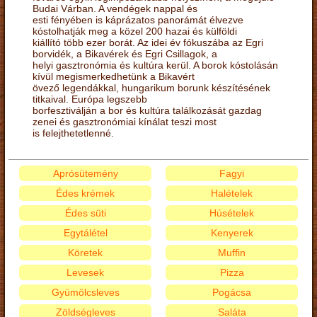
Budai Várban. A vendégek nappal és
esti fényében is káprázatos panorámát élvezve
kóstolhatják meg a közel 200 hazai és külföldi
kiállító több ezer borát. Az idei év fókuszába az Egri
borvidék, a Bikavérek és Egri Csillagok, a
helyi gasztronómia és kultúra kerül. A borok kóstolásán
kívül megismerkedhetünk a Bikavért
övező legendákkal, hungarikum borunk készítésének
titkaival. Európa legszebb
borfesztiválján a bor és kultúra találkozását gazdag
zenei és gasztronómiai kínálat teszi most
is felejthetetlenné.
Aprósütemény
Fagyi
Édes krémek
Halételek
Édes süti
Húsételek
Egytálétel
Kenyerek
Köretek
Muffin
Levesek
Pizza
Gyümölcsleves
Pogácsa
Zöldségleves
Saláta