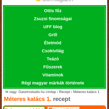
Ottis főz
Zsuzsi finomságai
UFF blog
Grill
Életmód
Csokivilág
Teázó
Fűszerek
Vitaminok
Régi magyar márkák története
Itt vagy: Gasztrostudio.hu címlap › Recept › Méteres kalács 1.
Méteres kalács 1.
recept