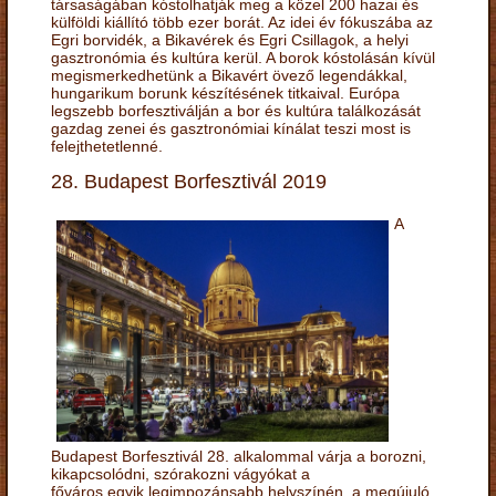
társaságában kóstolhatják meg a közel 200 hazai és
külföldi kiállító több ezer borát. Az idei év fókuszába az
Egri borvidék, a Bikavérek és Egri Csillagok, a helyi
gasztronómia és kultúra kerül. A borok kóstolásán kívül
megismerkedhetünk a Bikavért övező legendákkal,
hungarikum borunk készítésének titkaival. Európa
legszebb borfesztiválján a bor és kultúra találkozását
gazdag zenei és gasztronómiai kínálat teszi most is
felejthetetlenné.
28. Budapest Borfesztivál 2019
A
Budapest Borfesztivál 28. alkalommal várja a borozni,
kikapcsolódni, szórakozni vágyókat a
főváros egyik legimpozánsabb helyszínén, a megújuló