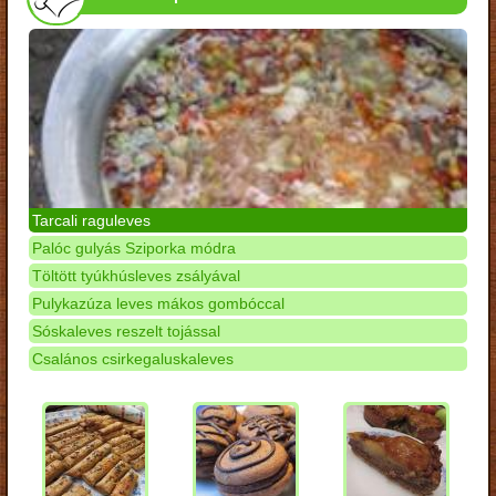
Tarcali raguleves
Palóc gulyás Sziporka módra
Töltött tyúkhúsleves zsályával
Pulykazúza leves mákos gombóccal
Sóskaleves reszelt tojással
Csalános csirkegaluskaleves