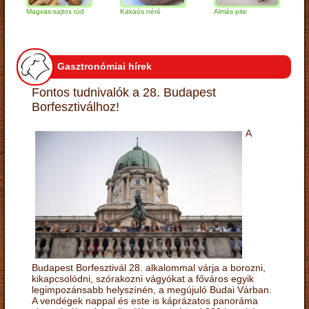
Magvas-sajtos rúd
Kakaós néró
Almás pite
Zabp
túró
Gasztronómiai hírek
Fontos tudnivalók a 28. Budapest
Borfesztiválhoz!
A
Budapest Borfesztivál 28. alkalommal várja a borozni,
kikapcsolódni, szórakozni vágyókat a főváros egyik
legimpozánsabb helyszínén, a megújuló Budai Várban.
A vendégek nappal és este is káprázatos panoráma