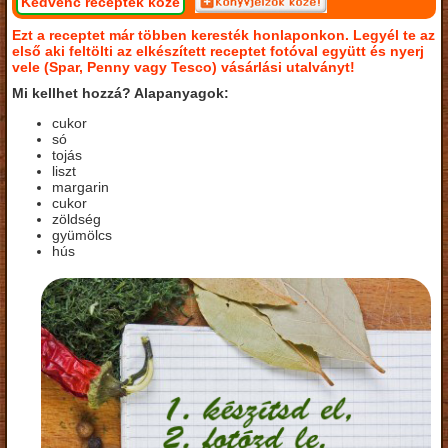
Kedvenc receptek közé
Ezt a receptet már többen keresték honlaponkon. Legyél te az
első aki feltölti az elkészített receptet fotóval együtt és nyerj
vele (Spar, Penny vagy Tesco) vásárlási utalványt!
Mi kellhet hozzá? Alapanyagok:
cukor
só
tojás
liszt
margarin
cukor
zöldség
gyümölcs
hús