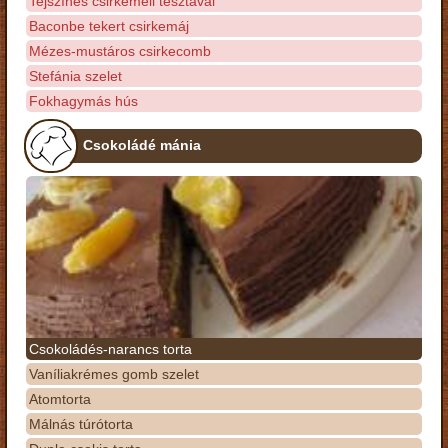
Tejszínes csirkemell tésztával
Baconbe tekert csirkemáj
Mézes-mustáros csirkecomb
Stefánia szelet
Fokhagymás hús
Csokoládé mánia
Csokoládés-narancs torta
Vaníliakrémes gomb szelet
Atomtorta
Málnás túrótorta