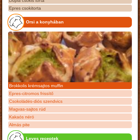
Dupla csokis torta
Epres csokitorta
Orsi a konyhában
Brokkolis krémsajtos muffin
Epres-citromos frissítő
Csokoládés-diós szendvics
Magvas-sajtos rúd
Kakaós néró
Almás pite
Leves receptek