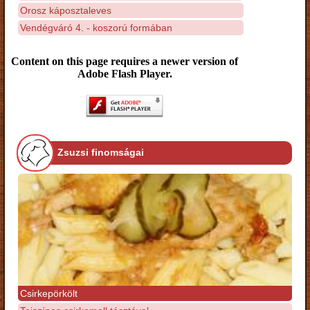
Orosz káposztaleves
Vendégváró 4. - koszorú formában
Content on this page requires a newer version of
Adobe Flash Player.
Zsuzsi finomságai
Csirkepörkölt