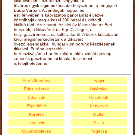
kikapcsolódni, szórakozni vágyókat a
főváros egyik legimpozánsabb helyszínén, a megújuló
Budai Várban. A vendégek nappal és
esti fényében is káprázatos panorámát élvezve
kóstolhatják meg a közel 200 hazai és külföldi
kiállító több ezer borát. Az idei év fókuszába az Egri
borvidék, a Bikavérek és Egri Csillagok, a
helyi gasztronómia és kultúra kerül. A borok kóstolásán
kívül megismerkedhetünk a Bikavért
övező legendákkal, hungarikum borunk készítésének
titkaival. Európa legszebb
borfesztiválján a bor és kultúra találkozását gazdag
zenei és gasztronómiai kínálat teszi most
is felejthetetlenné.
Aprósütemény
Fagyi
Édes krémek
Halételek
Édes süti
Húsételek
Egytálétel
Kenyerek
Köretek
Muffin
Levesek
Pizza
Gyümölcsleves
Pogácsa