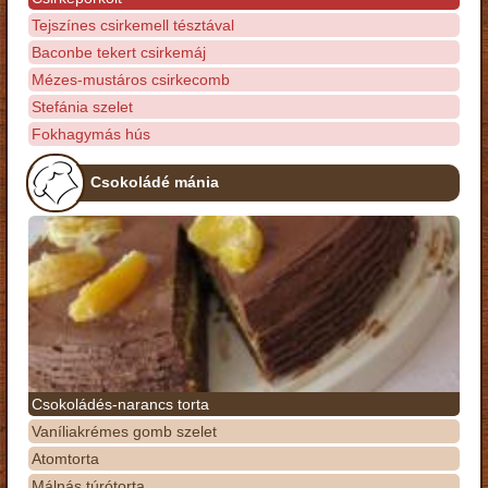
Tejszínes csirkemell tésztával
Baconbe tekert csirkemáj
Mézes-mustáros csirkecomb
Stefánia szelet
Fokhagymás hús
Csokoládé mánia
Csokoládés-narancs torta
Vaníliakrémes gomb szelet
Atomtorta
Málnás túrótorta