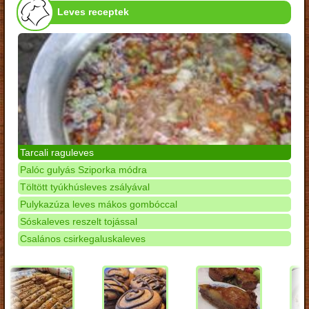
Leves receptek
Tarcali raguleves
Palóc gulyás Sziporka módra
Töltött tyúkhúsleves zsályával
Pulykazúza leves mákos gombóccal
Sóskaleves reszelt tojással
Csalános csirkegaluskaleves