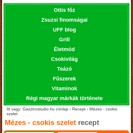
Ottis főz
Zsuzsi finomságai
UFF blog
Grill
Életmód
Csokivilág
Teázó
Fűszerek
Vitaminok
Régi magyar márkák története
Itt vagy: Gasztrostudio.hu címlap › Recept › Mézes - csokis
szelet
Mézes - csokis szelet
recept