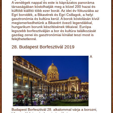
A vendégek nappal és este is káprázatos panoráma
társaságában kóstolhatják meg a közel 200 hazai és
külföldi kiállító több ezer borát. Az idei év fókuszába az
Egri borvidék, a Bikavérek és Egri Csillagok, a helyi
gasztronómia és kultúra kerül. A borok kóstolásán kívül
megismerkedhetünk a Bikavért övező legendákkal,
hungarikum borunk készítésének titkaival. Európa
legszebb borfesztiválján a bor és kultúra találkozását
gazdag zenei és gasztronómiai kínálat teszi most is
felejthetetlenné.
28. Budapest Borfesztivál 2019
A
Budapest Borfesztivál 28. alkalommal várja a borozni,