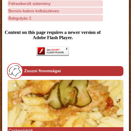
Félresikerült sütemény
Borsós-babos kolbászleves
Babgulyás 2.
Content on this page requires a newer version of
Adobe Flash Player.
Zsuzsi finomságai
Csirkepörkölt