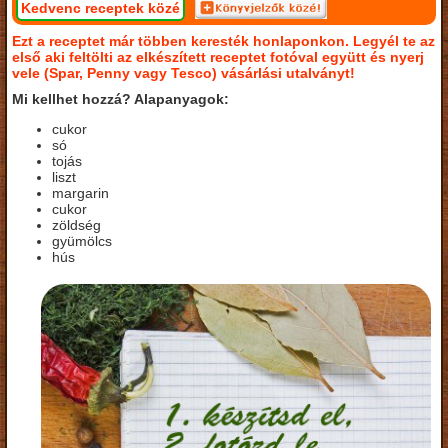
Kedvenc receptek közé
Ezt a receptet már többen keresték honlaponkon. Legyél te az
első aki feltölti az elkészített receptet fotóval együtt és nyerj
vele (Spar, Penny vagy Tesco) vásárlási utalványt!
Mi kellhet hozzá? Alapanyagok:
cukor
só
tojás
liszt
margarin
cukor
zöldség
gyümölcs
hús