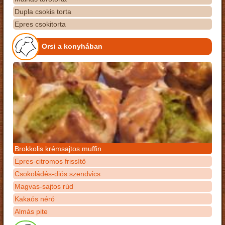
Dupla csokis torta
Epres csokitorta
Orsi a konyhában
Brokkolis krémsajtos muffin
Epres-citromos frissítő
Csokoládés-diós szendvics
Magvas-sajtos rúd
Kakaós néró
Almás pite