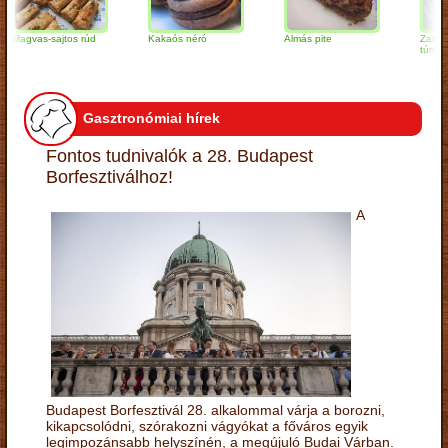
vas-sajtos rúd
Kakaós néró
Almás pite
Zabpelyhes
túrógombóc
Gasztronómiai hírek
Fontos tudnivalók a 28. Budapest
Borfesztiválhoz!
A
Budapest Borfesztivál 28. alkalommal várja a borozni,
kikapcsolódni, szórakozni vágyókat a főváros egyik
legimpozánsabb helyszínén, a megújuló Budai Várban.