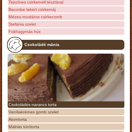
Tejszínes csirkemell tésztával
Baconbe tekert csirkemáj
Mézes-mustáros csirkecomb
Stefánia szelet
Fokhagymás hús
Csokoládé mánia
Csokoládés-narancs torta
Vaníliakrémes gomb szelet
Atomtorta
Málnás túrótorta