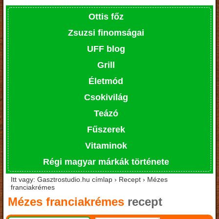
Ottis főz
Zsuzsi finomságai
UFF blog
Grill
Életmód
Csokivilág
Teázó
Fűszerek
Vitaminok
Régi magyar márkák története
Itt vagy: Gasztrostudio.hu címlap › Recept › Mézes
franciakrémes
Mézes franciakrémes
recept