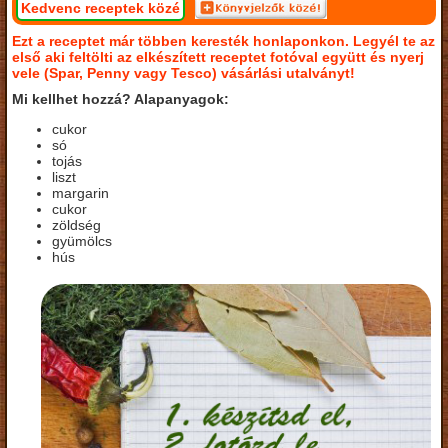
Kedvenc receptek közé
Ezt a receptet már többen keresték honlaponkon. Legyél te az
első aki feltölti az elkészített receptet fotóval együtt és nyerj
vele (Spar, Penny vagy Tesco) vásárlási utalványt!
Mi kellhet hozzá? Alapanyagok:
cukor
só
tojás
liszt
margarin
cukor
zöldség
gyümölcs
hús