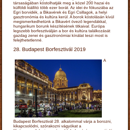
társaságában kóstolhatják meg a közel 200 hazai és
külföldi kiállító több ezer borát. Az idei év fókuszába az
Egri borvidék, a Bikavérek és Egri Csillagok, a helyi
gasztronómia és kultúra kerül. A borok kóstolásán kívül
megismerkedhetünk a Bikavért övező legendákkal,
hungarikum borunk készítésének titkaival. Európa
legszebb borfesztiválján a bor és kultúra találkozását
gazdag zenei és gasztronómiai kínálat teszi most is
felejthetetlenné.
28. Budapest Borfesztivál 2019
A
Budapest Borfesztivál 28. alkalommal várja a borozni,
kikapcsolódni, szórakozni vágyókat a