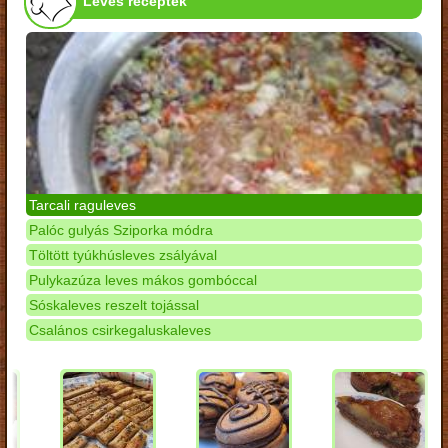
Leves receptek
Tarcali raguleves
Palóc gulyás Sziporka módra
Töltött tyúkhúsleves zsályával
Pulykazúza leves mákos gombóccal
Sóskaleves reszelt tojással
Csalános csirkegaluskaleves