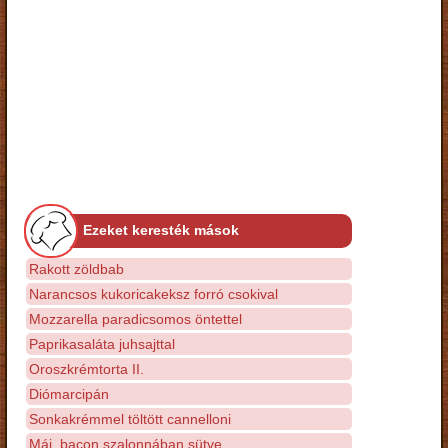
Ezeket keresték mások
Rakott zöldbab
Narancsos kukoricakeksz forró csokival
Mozzarella paradicsomos öntettel
Paprikasaláta juhsajttal
Oroszkrémtorta II.
Diómarcipán
Sonkakrémmel töltött cannelloni
Máj, bacon szalonnában sütve