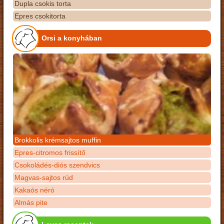
Dupla csokis torta
Epres csokitorta
Orsi a konyhában
Brokkolis krémsajtos muffin
Epres-citromos frissítő
Csokoládés-diós szendvics
Magvas-sajtos rúd
Kakaós néró
Almás pite