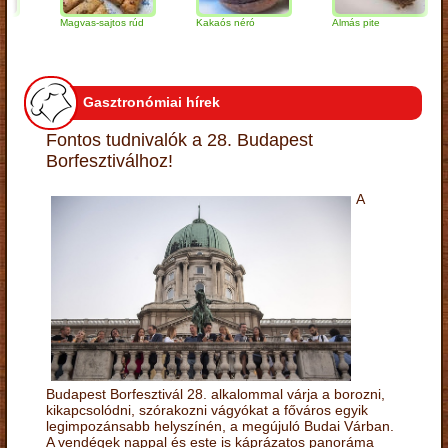
Magvas-sajtos rúd
Kakaós néró
Almás pite
Z
t
Gasztronómiai hírek
Fontos tudnivalók a 28. Budapest
Borfesztiválhoz!
A
Budapest Borfesztivál 28. alkalommal várja a borozni,
kikapcsolódni, szórakozni vágyókat a főváros egyik
legimpozánsabb helyszínén, a megújuló Budai Várban.
A vendégek nappal és este is káprázatos panoráma