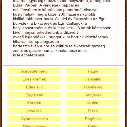
főváros egyik legimpozánsabb helyszínén, a megújuló
Budai Várban. A vendégek nappal és
esti fényében is káprázatos panorámát élvezve
kóstolhatják meg a közel 200 hazai és külföldi
kiállító több ezer borát. Az idei év fókuszába az Egri
borvidék, a Bikavérek és Egri Csillagok, a
helyi gasztronómia és kultúra kerül. A borok kóstolásán
kívül megismerkedhetünk a Bikavért
övező legendákkal, hungarikum borunk készítésének
titkaival. Európa legszebb
borfesztiválján a bor és kultúra találkozását gazdag
zenei és gasztronómiai kínálat teszi most
is felejthetetlenné.
Aprósütemény
Fagyi
Édes krémek
Halételek
Édes süti
Húsételek
Egytálétel
Kenyerek
Köretek
Muffin
Levesek
Pizza
Gyümölcsleves
Pogácsa
Zöldségleves
Saláta