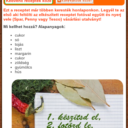
Kedvenc receptek közé
Ezt a receptet már többen keresték honlaponkon. Legyél te az
első aki feltölti az elkészített receptet fotóval együtt és nyerj
vele (Spar, Penny vagy Tesco) vásárlási utalványt!
Mi kellhet hozzá? Alapanyagok:
cukor
só
tojás
liszt
margarin
cukor
zöldség
gyümölcs
hús