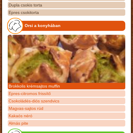
Dupla csokis torta
Epres csokitorta
Orsi a konyhában
Brokkolis krémsajtos muffin
Epres-citromos frissítő
Csokoládés-diós szendvics
Magvas-sajtos rúd
Kakaós néró
Almás pite