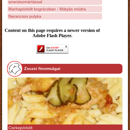
ananászmártással
Marhapörkölt bográcsban - Mátyás módra
Narancsos pulyka
Content on this page requires a newer version of
Adobe Flash Player.
Zsuzsi finomságai
Csirkepörkölt