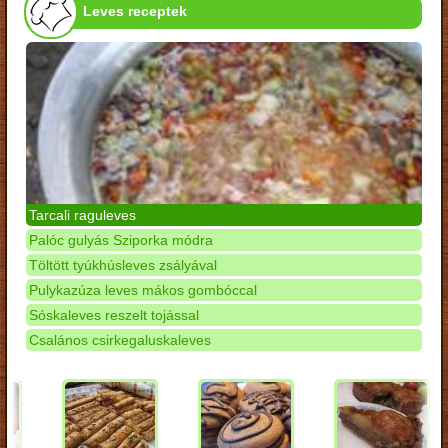
Leves receptek
Tarcali raguleves
Palóc gulyás Sziporka módra
Töltött tyúkhúsleves zsályával
Pulykazúza leves mákos gombóccal
Sóskaleves reszelt tojással
Csalános csirkegaluskaleves