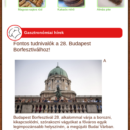
Magvas-sajtos rúd
Kakaós néró
Almás pite
Z
t
Gasztronómiai hírek
Fontos tudnivalók a 28. Budapest
Borfesztiválhoz!
A
Budapest Borfesztivál 28. alkalommal várja a borozni,
kikapcsolódni, szórakozni vágyókat a főváros egyik
legimpozánsabb helyszínén, a megújuló Budai Várban.