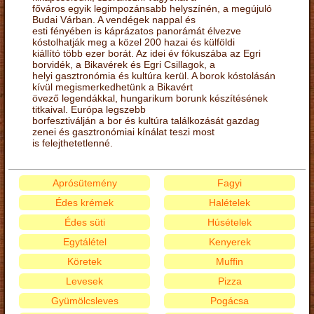
főváros egyik legimpozánsabb helyszínén, a megújuló
Budai Várban. A vendégek nappal és
esti fényében is káprázatos panorámát élvezve
kóstolhatják meg a közel 200 hazai és külföldi
kiállító több ezer borát. Az idei év fókuszába az Egri
borvidék, a Bikavérek és Egri Csillagok, a
helyi gasztronómia és kultúra kerül. A borok kóstolásán
kívül megismerkedhetünk a Bikavért
övező legendákkal, hungarikum borunk készítésének
titkaival. Európa legszebb
borfesztiválján a bor és kultúra találkozását gazdag
zenei és gasztronómiai kínálat teszi most
is felejthetetlenné.
Aprósütemény
Fagyi
Édes krémek
Halételek
Édes süti
Húsételek
Egytálétel
Kenyerek
Köretek
Muffin
Levesek
Pizza
Gyümölcsleves
Pogácsa