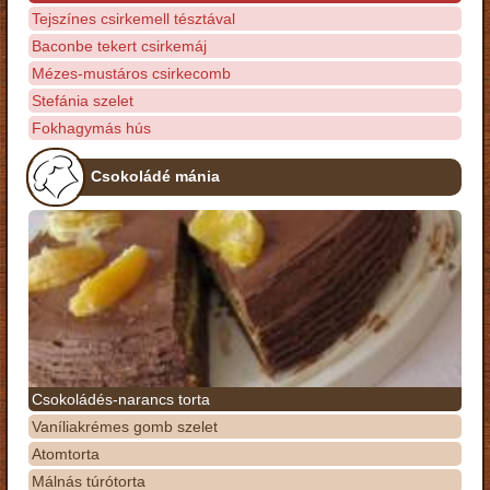
Tejszínes csirkemell tésztával
Baconbe tekert csirkemáj
Mézes-mustáros csirkecomb
Stefánia szelet
Fokhagymás hús
Csokoládé mánia
Csokoládés-narancs torta
Vaníliakrémes gomb szelet
Atomtorta
Málnás túrótorta