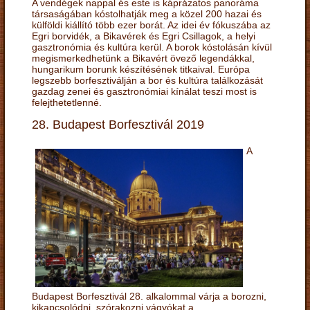
A vendégek nappal és este is káprázatos panoráma
társaságában kóstolhatják meg a közel 200 hazai és
külföldi kiállító több ezer borát. Az idei év fókuszába az
Egri borvidék, a Bikavérek és Egri Csillagok, a helyi
gasztronómia és kultúra kerül. A borok kóstolásán kívül
megismerkedhetünk a Bikavért övező legendákkal,
hungarikum borunk készítésének titkaival. Európa
legszebb borfesztiválján a bor és kultúra találkozását
gazdag zenei és gasztronómiai kínálat teszi most is
felejthetetlenné.
28. Budapest Borfesztivál 2019
A
Budapest Borfesztivál 28. alkalommal várja a borozni,
kikapcsolódni, szórakozni vágyókat a