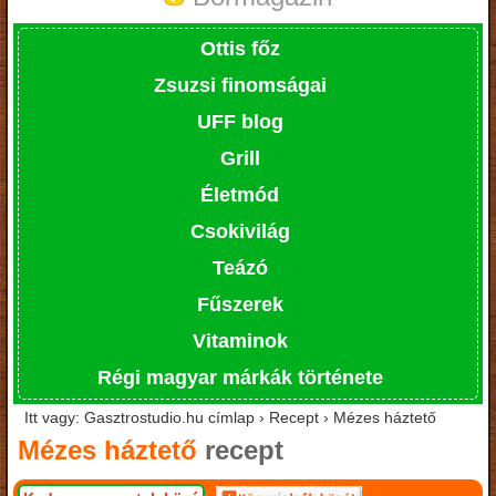
Ottis főz
Zsuzsi finomságai
UFF blog
Grill
Életmód
Csokivilág
Teázó
Fűszerek
Vitaminok
Régi magyar márkák története
Itt vagy: Gasztrostudio.hu címlap › Recept › Mézes háztető
Mézes háztető
recept