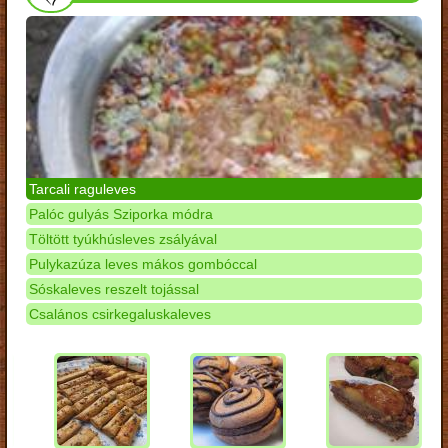
Tarcali raguleves
Palóc gulyás Sziporka módra
Töltött tyúkhúsleves zsályával
Pulykazúza leves mákos gombóccal
Sóskaleves reszelt tojással
Csalános csirkegaluskaleves