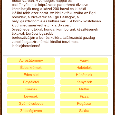
Budai Várban. A vendégek nappal és
esti fényében is káprázatos panorámát élvezve
kóstolhatják meg a közel 200 hazai és külföldi
kiállító több ezer borát. Az idei év fókuszába az Egri
borvidék, a Bikavérek és Egri Csillagok, a
helyi gasztronómia és kultúra kerül. A borok kóstolásán
kívül megismerkedhetünk a Bikavért
övező legendákkal, hungarikum borunk készítésének
titkaival. Európa legszebb
borfesztiválján a bor és kultúra találkozását gazdag
zenei és gasztronómiai kínálat teszi most
is felejthetetlenné.
Aprósütemény
Fagyi
Édes krémek
Halételek
Édes süti
Húsételek
Egytálétel
Kenyerek
Köretek
Muffin
Levesek
Pizza
Gyümölcsleves
Pogácsa
Zöldségleves
Saláta