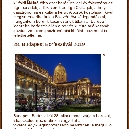
külföldi kiállító több ezer borát. Az idei év fókuszába az
Egri borvidék, a Bikavérek és Egri Csillagok, a helyi
gasztronómia és kultúra kerül. A borok kóstolásán kívül
megismerkedhetünk a Bikavért övező legendákkal,
hungarikum borunk készítésének titkaival. Európa
legszebb borfesztiválján a bor és kultúra találkozását
gazdag zenei és gasztronómiai kínálat teszi most is
felejthetetlenné.
28. Budapest Borfesztivál 2019
A
Budapest Borfesztivál 28. alkalommal várja a borozni,
kikapcsolódni, szórakozni vágyókat a
főváros egyik legimpozánsabb helyszínén, a megújuló