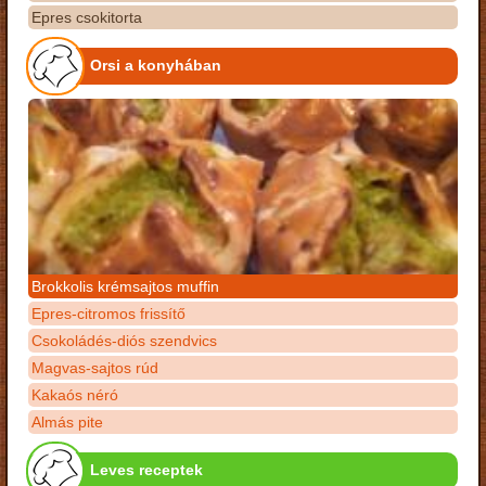
Epres csokitorta
Orsi a konyhában
Brokkolis krémsajtos muffin
Epres-citromos frissítő
Csokoládés-diós szendvics
Magvas-sajtos rúd
Kakaós néró
Almás pite
Leves receptek