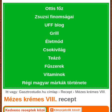
Ottis főz
Zsuzsi finomságai
UFF blog
Grill
Életmód
Csokivilág
Teázó
Fűszerek
Vitaminok
Régi magyar márkák története
Itt vagy: Gasztrostudio.hu címlap › Recept › Mézes krémes VIII.
Mézes krémes VIII.
recept
Kedvenc receptek közé