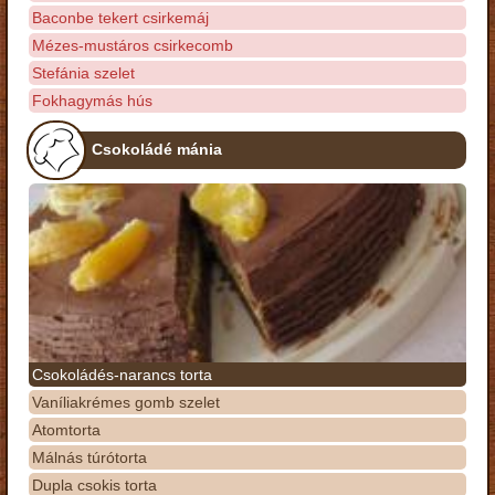
Baconbe tekert csirkemáj
Mézes-mustáros csirkecomb
Stefánia szelet
Fokhagymás hús
Csokoládé mánia
Csokoládés-narancs torta
Vaníliakrémes gomb szelet
Atomtorta
Málnás túrótorta
Dupla csokis torta