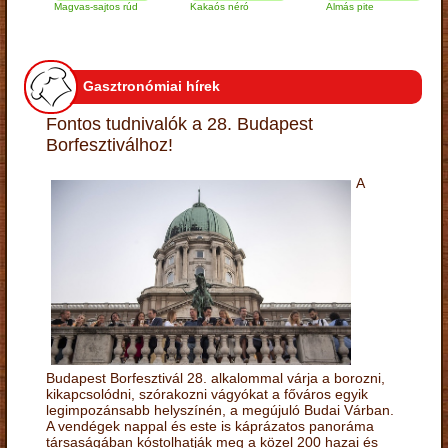
Magvas-sajtos rúd
Kakaós néró
Almás pite
Za
tú
Gasztronómiai hírek
Fontos tudnivalók a 28. Budapest
Borfesztiválhoz!
A
Budapest Borfesztivál 28. alkalommal várja a borozni,
kikapcsolódni, szórakozni vágyókat a főváros egyik
legimpozánsabb helyszínén, a megújuló Budai Várban.
A vendégek nappal és este is káprázatos panoráma
társaságában kóstolhatják meg a közel 200 hazai és