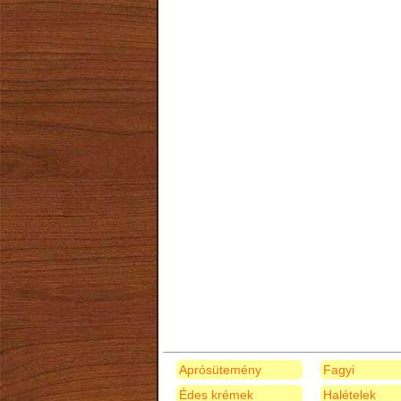
Aprósütemény
Fagyi
Édes krémek
Halételek