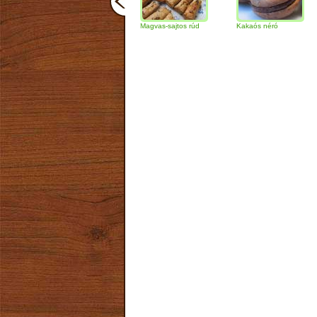
Csokoládés-diós
Magvas-sajtos rúd
Kakaós néró
Almás
szendvics