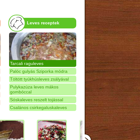
Leves receptek
Tarcali raguleves
Palóc gulyás Sziporka módra
Töltött tyúkhúsleves zsályával
Pulykazúza leves mákos
gombóccal
Sóskaleves reszelt tojással
Csalános csirkegaluskaleves