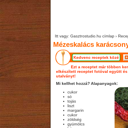
Itt vagy: Gasztrostudio.hu címlap › Rec
Mézeskalács karácson
Kedvenc receptek közé
Ezt a receptet már többen ker
elkészített receptet fotóval együtt é
utalványt!
Mi kellhet hozzá? Alapanyagok:
cukor
só
tojás
liszt
margarin
cukor
zöldség
gyümölcs