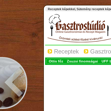
Receptek képekkel, Sütemény receptek képek
Receptek
Gasztro
Ottis főz
Zsuzsi finomságai
UFF 