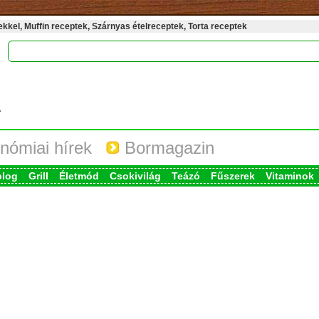
kel, Muffin receptek, Szárnyas ételreceptek, Torta receptek
nómiai hírek
Bormagazin
blog
Grill
Életmód
Csokivilág
Teázó
Fűszerek
Vitaminok