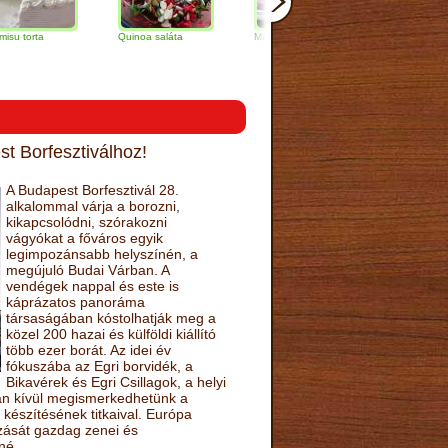
Quinoa saláta
Mandulás kifli
Csokoládés-
narancs torta
t Borfesztiválhoz!
A Budapest Borfesztivál 28.
alkalommal várja a borozni,
kikapcsolódni, szórakozni
vágyókat a főváros egyik
legimpozánsabb helyszínén, a
megújuló Budai Várban. A
vendégek nappal és este is
káprázatos panoráma
társaságában kóstolhatják meg a
közel 200 hazai és külföldi kiállító
több ezer borát. Az idei év
fókuszába az Egri borvidék, a
Bikavérek és Egri Csillagok, a helyi
sán kívül megismerkedhetünk a
készítésének titkaival. Európa
ozását gazdag zenei és
né.