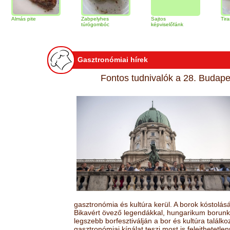
 pite
Zabpelyhes
Sajtos
Tiramisu torta
túrógombóc
képviselőfánk
Gasztronómiai hírek
Fontos tudnivalók a 28. Budapes
gasztronómia és kultúra kerül. A borok kóstolá
Bikavért övező legendákkal, hungarikum borunk 
legszebb borfesztiválján a bor és kultúra találk
gasztronómiai kínálat teszi most is felejthetetlen