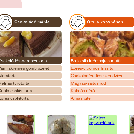
Csokoládé mánia
Orsi a konyhában
Csokoládés-narancs torta
Brokkolis krémsajtos muffin
Vaníliakrémes gomb szelet
Epres-citromos frissítő
Atomtorta
Csokoládés-diós szendvics
álnás túrótorta
Magvas-sajtos rúd
upla csokis torta
Kakaós néró
pres csokitorta
Almás pite