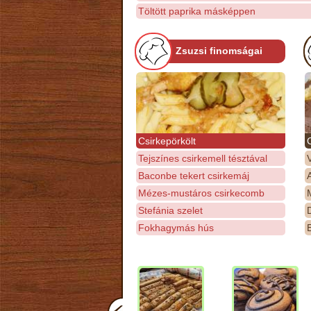
Töltött paprika másképpen
Zsuzsi finomságai
Csirkepörkölt
Tejszínes csirkemell tésztával
Baconbe tekert csirkemáj
Mézes-mustáros csirkecomb
M
Stefánia szelet
D
Fokhagymás hús
E