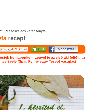
ept › Mézeskalács karácsonyfa
yfa
recept
esték honlaponkon. Legyél te az első aki feltölti az
s nyerj vele (Spar, Penny vagy Tesco) vásárlási