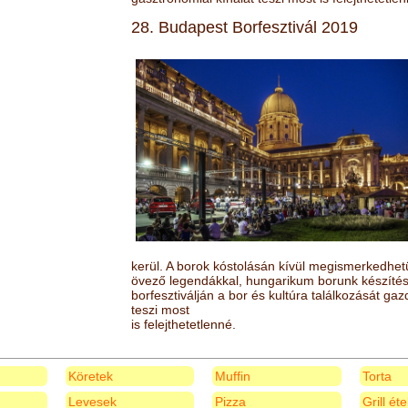
28. Budapest Borfesztivál 2019
kerül. A borok kóstolásán kívül megismerkedhet
övező legendákkal, hungarikum borunk készítésé
borfesztiválján a bor és kultúra találkozását ga
teszi most
is felejthetetlenné.
Köretek
Muffin
Torta
Levesek
Pizza
Grill ét