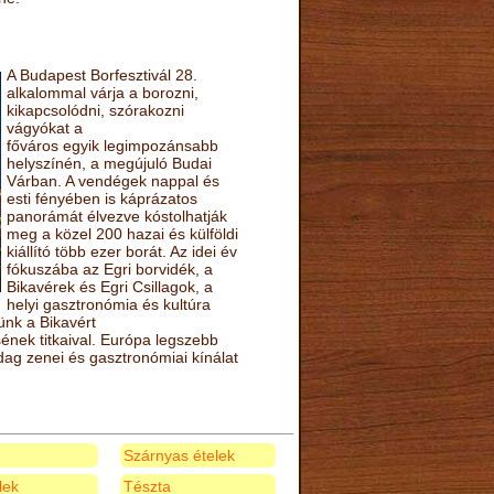
A Budapest Borfesztivál 28.
alkalommal várja a borozni,
kikapcsolódni, szórakozni
vágyókat a
főváros egyik legimpozánsabb
helyszínén, a megújuló Budai
Várban. A vendégek nappal és
esti fényében is káprázatos
panorámát élvezve kóstolhatják
meg a közel 200 hazai és külföldi
kiállító több ezer borát. Az idei év
fókuszába az Egri borvidék, a
Bikavérek és Egri Csillagok, a
helyi gasztronómia és kultúra
ünk a Bikavért
nek titkaival. Európa legszebb
zdag zenei és gasztronómiai kínálat
Szárnyas ételek
elek
Tészta