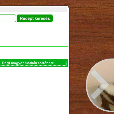
Régi magyar márkák története