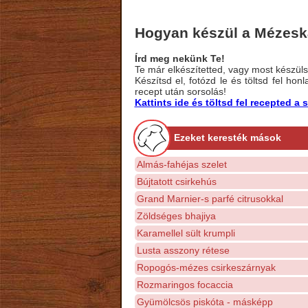
Hogyan készül a Mézesk
Írd meg nekünk Te!
Te már elkészítetted, vagy most készülsz
Készítsd el, fotózd le és töltsd fel ho
recept után sorsolás!
Kattints ide és töltsd fel recepted 
Ezeket keresték mások
Almás-fahéjas szelet
Bújtatott csirkehús
Grand Marnier-s parfé citrusokkal
Zöldséges bhajiya
Karamellel sült krumpli
Lusta asszony rétese
Ropogós-mézes csirkeszárnyak
Rozmaringos focaccia
Gyümölcsös piskóta - másképp