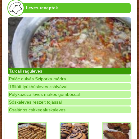
Leves receptek
Tarcali raguleves
Palóc gulyás Sziporka módra
Töltött tyúkhúsleves zsályával
Pulykazúza leves mákos gombóccal
Sóskaleves reszelt tojással
Csalános csirkegaluskaleves