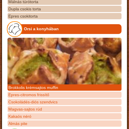
Málnás túrótorta
Dupla csokis torta
Epres csokitorta
Orsi a konyhában
Brokkolis krémsajtos muffin
Epres-citromos frissítő
Csokoládés-diós szendvics
Magvas-sajtos rúd
Kakaós néró
Almás pite