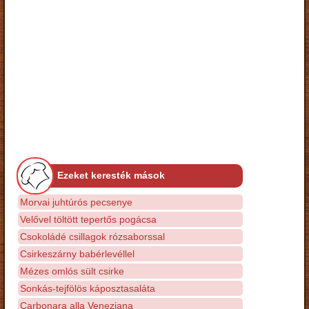
Ezeket keresték mások
Morvai juhtúrós pecsenye
Velővel töltött tepertős pogácsa
Csokoládé csillagok rózsaborssal
Csirkeszárny babérlevéllel
Mézes omlós sült csirke
Sonkás-tejfölös káposztasaláta
Carbonara alla Veneziana