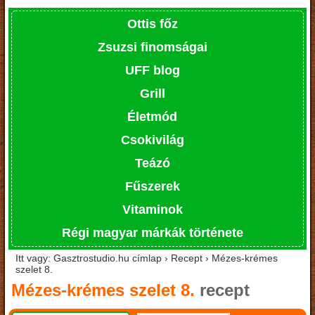
Ottis főz
Zsuzsi finomságai
UFF blog
Grill
Életmód
Csokivilág
Teázó
Fűszerek
Vitaminok
Régi magyar márkák története
Itt vagy: Gasztrostudio.hu címlap › Recept › Mézes-krémes
szelet 8.
Mézes-krémes szelet 8.
recept