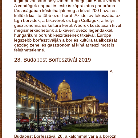
legimpozánsabb helyszínén, a megújuló Budai Várban.
A vendégek nappal és este is káprázatos panoráma
társaságában kóstolhatják meg a közel 200 hazai és
külföldi kiállító több ezer borát. Az idei év fókuszába az
Egri borvidék, a Bikavérek és Egri Csillagok, a helyi
gasztronómia és kultúra kerül. A borok kóstolásán kívül
megismerkedhetünk a Bikavért övező legendákkal,
hungarikum borunk készítésének titkaival. Európa
legszebb borfesztiválján a bor és kultúra találkozását
gazdag zenei és gasztronómiai kínálat teszi most is
felejthetetlenné.
28. Budapest Borfesztivál 2019
A
Budapest Borfesztivál 28. alkalommal várja a borozni,