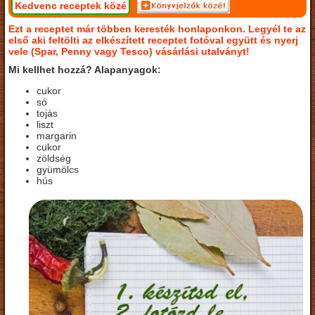
Kedvenc receptek közé
Ezt a receptet már többen keresték honlaponkon. Legyél te az
első aki feltölti az elkészített receptet fotóval együtt és nyerj
vele (Spar, Penny vagy Tesco) vásárlási utalványt!
Mi kellhet hozzá? Alapanyagok:
cukor
só
tojás
liszt
margarin
cukor
zöldség
gyümölcs
hús