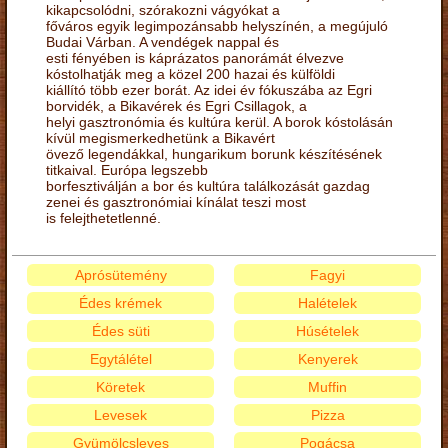
kikapcsolódni, szórakozni vágyókat a
főváros egyik legimpozánsabb helyszínén, a megújuló
Budai Várban. A vendégek nappal és
esti fényében is káprázatos panorámát élvezve
kóstolhatják meg a közel 200 hazai és külföldi
kiállító több ezer borát. Az idei év fókuszába az Egri
borvidék, a Bikavérek és Egri Csillagok, a
helyi gasztronómia és kultúra kerül. A borok kóstolásán
kívül megismerkedhetünk a Bikavért
övező legendákkal, hungarikum borunk készítésének
titkaival. Európa legszebb
borfesztiválján a bor és kultúra találkozását gazdag
zenei és gasztronómiai kínálat teszi most
is felejthetetlenné.
Aprósütemény
Fagyi
Édes krémek
Halételek
Édes süti
Húsételek
Egytálétel
Kenyerek
Köretek
Muffin
Levesek
Pizza
Gyümölcsleves
Pogácsa