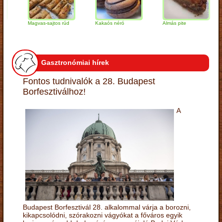
Magvas-sajtos rúd
Kakaós néró
Almás pite
Za
tú
Gasztronómiai hírek
Fontos tudnivalók a 28. Budapest
Borfesztiválhoz!
A
Budapest Borfesztivál 28. alkalommal várja a borozni,
kikapcsolódni, szórakozni vágyókat a főváros egyik