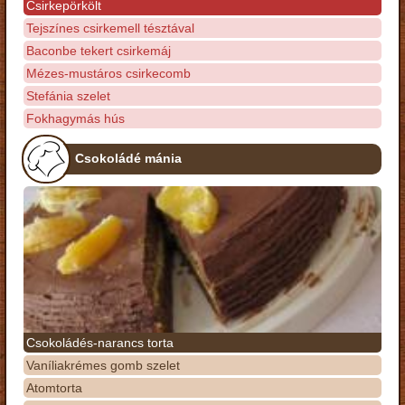
Csirkepörkölt
Tejszínes csirkemell tésztával
Baconbe tekert csirkemáj
Mézes-mustáros csirkecomb
Stefánia szelet
Fokhagymás hús
Csokoládé mánia
Csokoládés-narancs torta
Vaníliakrémes gomb szelet
Atomtorta