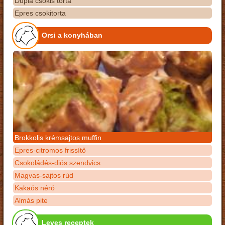
Dupla csokis torta
Epres csokitorta
Orsi a konyhában
Brokkolis krémsajtos muffin
Epres-citromos frissítő
Csokoládés-diós szendvics
Magvas-sajtos rúd
Kakaós néró
Almás pite
Leves receptek