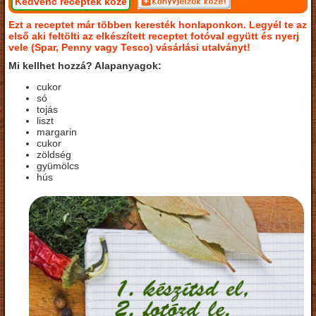
Kedvenc receptek közé
Ezt a receptet már többen keresték honlaponkon. Legyél te az
első aki feltölti az elkészített receptet fotóval együtt és nyerj
vele (Spar, Penny vagy Tesco) vásárlási utalványt!
Mi kellhet hozzá? Alapanyagok:
cukor
só
tojás
liszt
margarin
cukor
zöldség
gyümölcs
hús