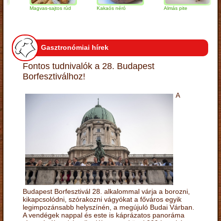
Magvas-sajtos rúd
Kakaós néró
Almás pite
Z
t
Gasztronómiai hírek
Fontos tudnivalók a 28. Budapest
Borfesztiválhoz!
A
Budapest Borfesztivál 28. alkalommal várja a borozni,
kikapcsolódni, szórakozni vágyókat a főváros egyik
legimpozánsabb helyszínén, a megújuló Budai Várban.
A vendégek nappal és este is káprázatos panoráma