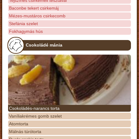
Tejszínes csirkemell tésztával
Baconbe tekert csirkemáj
Mézes-mustáros csirkecomb
Stefánia szelet
Fokhagymás hús
Csokoládé mánia
Csokoládés-narancs torta
Vaníliakrémes gomb szelet
Atomtorta
Málnás túrótorta