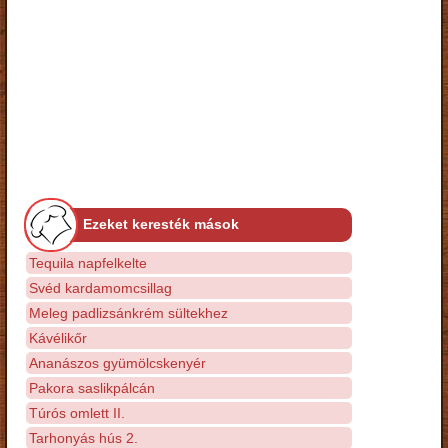
Ezeket keresték mások
Tequila napfelkelte
Svéd kardamomcsillag
Meleg padlizsánkrém sültekhez
Kávélikőr
Ananászos gyümölcskenyér
Pakora saslikpálcán
Túrós omlett II.
Tarhonyás hús 2.