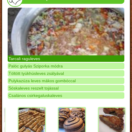
Tarcali raguleves
Palóc gulyás Sziporka módra
Töltött tyúkhúsleves zsályával
Pulykazúza leves mákos gombóccal
Sóskaleves reszelt tojással
Csalános csirkegaluskaleves