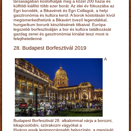
társaságában kóstolhatják meg a közel 200 hazai és
külföldi kiállító több ezer borát. Az idei év fókuszába az
Egri borvidék, a Bikavérek és Egri Csillagok, a helyi
gasztronómia és kultúra kerül. A borok kóstolásán kívül
megismerkedhetünk a Bikavért övező legendákkal,
hungarikum borunk készítésének titkaival. Európa
legszebb borfesztiválján a bor és kultúra találkozását
gazdag zenei és gasztronómiai kínálat teszi most is
felejthetetlenné.
28. Budapest Borfesztivál 2019
A
Budapest Borfesztivál 28. alkalommal várja a borozni,
kikapcsolódni, szórakozni vágyókat a
főváros egyik legimpozánsabb helyszínén, a megújuló