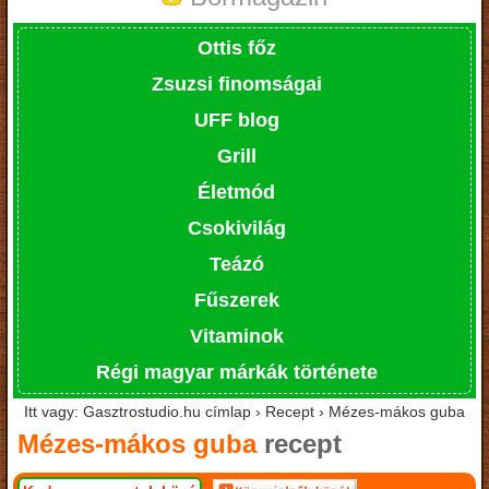
Ottis főz
Zsuzsi finomságai
UFF blog
Grill
Életmód
Csokivilág
Teázó
Fűszerek
Vitaminok
Régi magyar márkák története
Itt vagy: Gasztrostudio.hu címlap › Recept › Mézes-mákos guba
Mézes-mákos guba
recept