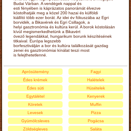
Budai Várban. A vendégek nappal és
esti fényében is káprázatos panorámát élvezve
kóstolhatják meg a közel 200 hazai és külföldi
kiállító több ezer borát. Az idei év fókuszába az Egri
borvidék, a Bikavérek és Egri Csillagok, a
helyi gasztronómia és kultúra kerül. A borok kóstolásán
kívül megismerkedhetünk a Bikavért
övező legendákkal, hungarikum borunk készítésének
titkaival. Európa legszebb
borfesztiválján a bor és kultúra találkozását gazdag
zenei és gasztronómiai kínálat teszi most
is felejthetetlenné.
Aprósütemény
Fagyi
Édes krémek
Halételek
Édes süti
Húsételek
Egytálétel
Kenyerek
Köretek
Muffin
Levesek
Pizza
Gyümölcsleves
Pogácsa
Zöldségleves
Saláta