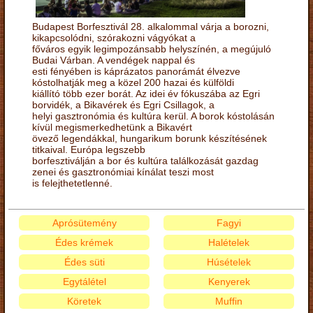
Budapest Borfesztivál 28. alkalommal várja a borozni,
kikapcsolódni, szórakozni vágyókat a
főváros egyik legimpozánsabb helyszínén, a megújuló
Budai Várban. A vendégek nappal és
esti fényében is káprázatos panorámát élvezve
kóstolhatják meg a közel 200 hazai és külföldi
kiállító több ezer borát. Az idei év fókuszába az Egri
borvidék, a Bikavérek és Egri Csillagok, a
helyi gasztronómia és kultúra kerül. A borok kóstolásán
kívül megismerkedhetünk a Bikavért
övező legendákkal, hungarikum borunk készítésének
titkaival. Európa legszebb
borfesztiválján a bor és kultúra találkozását gazdag
zenei és gasztronómiai kínálat teszi most
is felejthetetlenné.
Aprósütemény
Fagyi
Édes krémek
Halételek
Édes süti
Húsételek
Egytálétel
Kenyerek
Köretek
Muffin