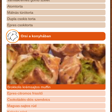
Vaníliakrémes gomb szelet
Atomtorta
Málnás túrótorta
Dupla csokis torta
Epres csokitorta
Orsi a konyhában
Brokkolis krémsajtos muffin
Epres-citromos frissítő
Csokoládés-diós szendvics
Magvas-sajtos rúd