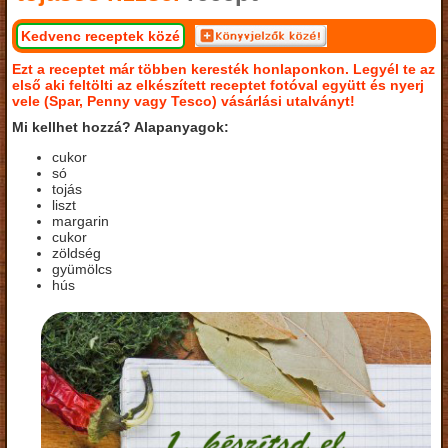
Kedvenc receptek közé
Ezt a receptet már többen keresték honlaponkon. Legyél te az
első aki feltölti az elkészített receptet fotóval együtt és nyerj
vele (Spar, Penny vagy Tesco) vásárlási utalványt!
Mi kellhet hozzá? Alapanyagok:
cukor
só
tojás
liszt
margarin
cukor
zöldség
gyümölcs
hús