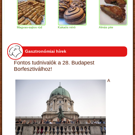
Magvas-sajtos rúd
Kakaós néró
Almás pite
Za
tú
Gasztronómiai hírek
Fontos tudnivalók a 28. Budapest
Borfesztiválhoz!
A