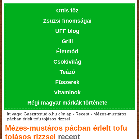
Ottis főz
Zsuzsi finomságai
UFF blog
Grill
Életmód
Csokivilág
Teázó
Fűszerek
Vitaminok
Régi magyar márkák története
Itt vagy: Gasztrostudio.hu címlap › Recept › Mézes-mustáros
pácban érlelt tofu tojásos rizzsel
Mézes-mustáros pácban érlelt tofu
tojásos rizzsel
recept