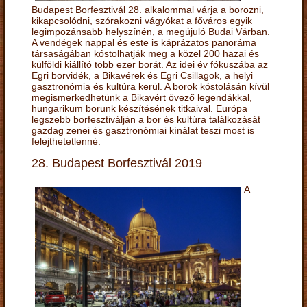
Budapest Borfesztivál 28. alkalommal várja a borozni,
kikapcsolódni, szórakozni vágyókat a főváros egyik
legimpozánsabb helyszínén, a megújuló Budai Várban.
A vendégek nappal és este is káprázatos panoráma
társaságában kóstolhatják meg a közel 200 hazai és
külföldi kiállító több ezer borát. Az idei év fókuszába az
Egri borvidék, a Bikavérek és Egri Csillagok, a helyi
gasztronómia és kultúra kerül. A borok kóstolásán kívül
megismerkedhetünk a Bikavért övező legendákkal,
hungarikum borunk készítésének titkaival. Európa
legszebb borfesztiválján a bor és kultúra találkozását
gazdag zenei és gasztronómiai kínálat teszi most is
felejthetetlenné.
28. Budapest Borfesztivál 2019
A