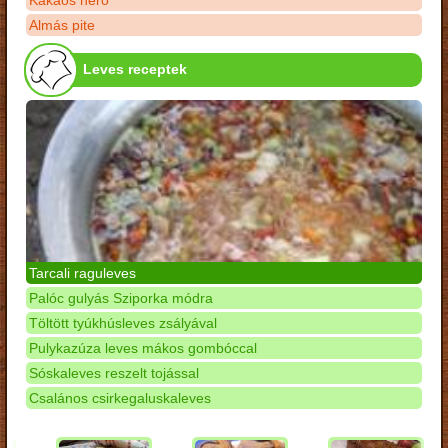
Kakaós néró
Almás pite
Leves receptek
Tarcali raguleves
Palóc gulyás Sziporka módra
Töltött tyúkhúsleves zsályával
Pulykazúza leves mákos gombóccal
Sóskaleves reszelt tojással
Csalános csirkegaluskaleves