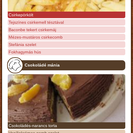
Csirkepörkölt
Tejszínes csirkemell tésztával
Baconbe tekert csirkemáj
Mézes-mustáros csirkecomb
Stefánia szelet
Fokhagymás hús
Csokoládé mánia
Csokoládés-narancs torta