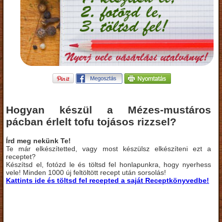
Hogyan készül a Mézes-mustáros
pácban érlelt tofu tojásos rizzsel?
Írd meg nekünk Te!
Te már elkészítetted, vagy most készülsz elkészíteni ezt a
receptet?
Készítsd el, fotózd le és töltsd fel honlapunkra, hogy nyerhess
vele! Minden 1000 új feltöltött recept után sorsolás!
Kattints ide és töltsd fel recepted a saját Receptkönyvedbe!