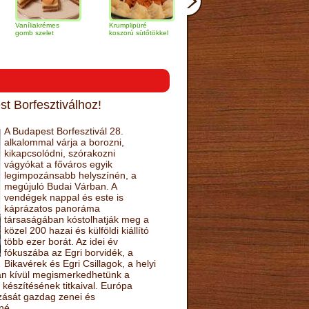
iakrémes
Krumplipüré
Pulykamell
Vajban sült afri
szelet
koszorú sütőtökkel
Wellington módra
harcsa szelet
narancsmártás
t Borfesztiválhoz!
A Budapest Borfesztivál 28.
alkalommal várja a borozni,
kikapcsolódni, szórakozni
vágyókat a főváros egyik
legimpozánsabb helyszínén, a
megújuló Budai Várban. A
vendégek nappal és este is
káprázatos panoráma
társaságában kóstolhatják meg a
közel 200 hazai és külföldi kiállító
több ezer borát. Az idei év
fókuszába az Egri borvidék, a
Bikavérek és Egri Csillagok, a helyi
sán kívül megismerkedhetünk a
készítésének titkaival. Európa
ozását gazdag zenei és
né.