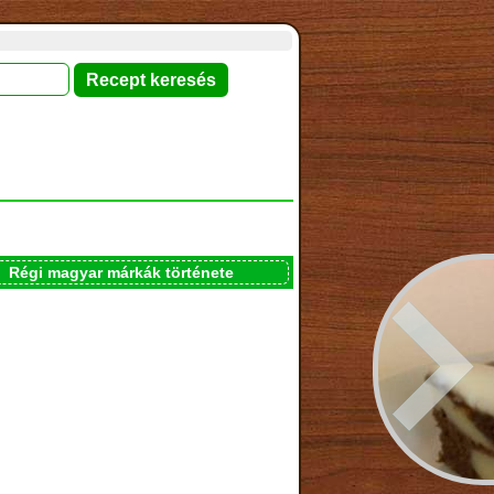
Régi magyar márkák története