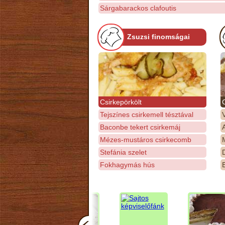
Sárgabarackos clafoutis
Zsuzsi finomságai
Csirkepörkölt
Tejszínes csirkemell tésztával
Baconbe tekert csirkemáj
Mézes-mustáros csirkecomb
M
Stefánia szelet
D
Fokhagymás hús
E