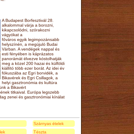
A Budapest Borfesztivál 28.
alkalommal várja a borozni,
kikapcsolódni, szórakozni
vágyókat a
főváros egyik legimpozánsabb
helyszínén, a megújuló Budai
Várban. A vendégek nappal és
esti fényében is káprázatos
panorámát élvezve kóstolhatják
meg a közel 200 hazai és külföldi
kiállító több ezer borát. Az idei év
fókuszába az Egri borvidék, a
Bikavérek és Egri Csillagok, a
helyi gasztronómia és kultúra
ünk a Bikavért
nek titkaival. Európa legszebb
zdag zenei és gasztronómiai kínálat
Szárnyas ételek
elek
Tészta