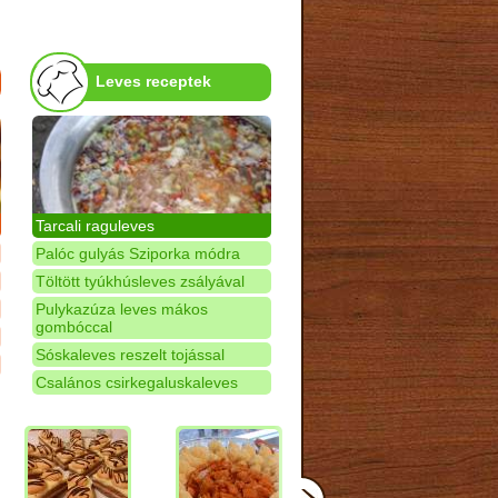
Leves receptek
Tarcali raguleves
Palóc gulyás Sziporka módra
Töltött tyúkhúsleves zsályával
Pulykazúza leves mákos
gombóccal
Sóskaleves reszelt tojással
Csalános csirkegaluskaleves