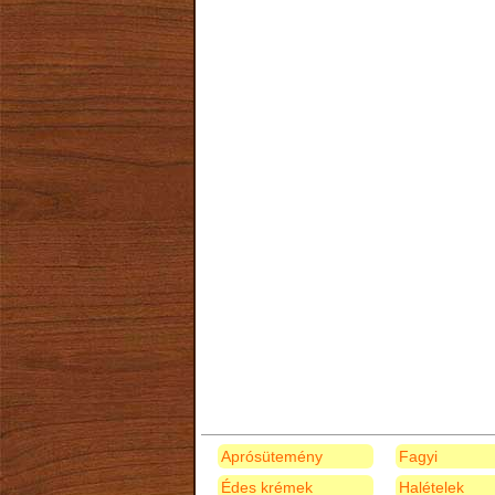
Aprósütemény
Fagyi
Édes krémek
Halételek