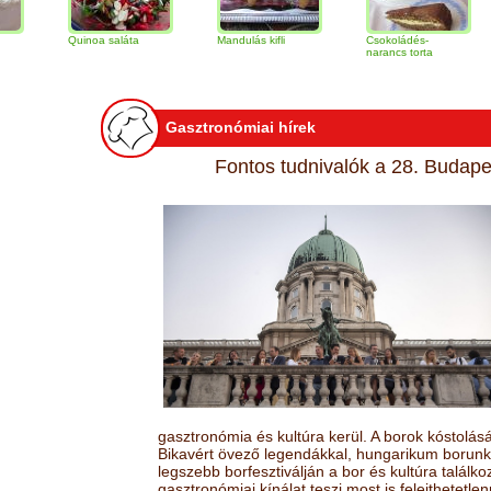
Quinoa saláta
Mandulás kifli
Csokoládés-
Vaníl
narancs torta
gomb 
Gasztronómiai hírek
Fontos tudnivalók a 28. Budapes
gasztronómia és kultúra kerül. A borok kóstolá
Bikavért övező legendákkal, hungarikum borunk 
legszebb borfesztiválján a bor és kultúra találk
gasztronómiai kínálat teszi most is felejthetetlen