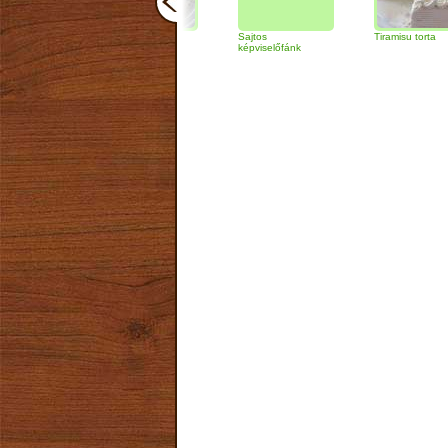
Zabpelyhes
Sajtos
Tiramisu torta
túrógombóc
képviselőfánk