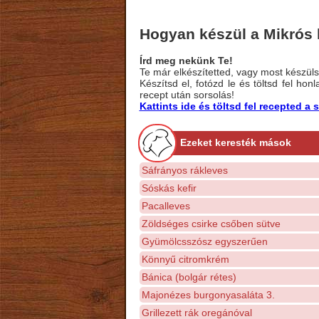
Hogyan készül a Mikrós l
Írd meg nekünk Te!
Te már elkészítetted, vagy most készülsz
Készítsd el, fotózd le és töltsd fel ho
recept után sorsolás!
Kattints ide és töltsd fel recepted 
Ezeket keresték mások
Sáfrányos rákleves
Sóskás kefir
Pacalleves
Zöldséges csirke csőben sütve
Gyümölcsszósz egyszerűen
Könnyű citromkrém
Bánica (bolgár rétes)
Majonézes burgonyasaláta 3.
Grillezett rák oregánóval