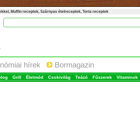
kel, Muffin receptek, Szárnyas ételreceptek, Torta receptek
nómiai hírek
Bormagazin
blog
Grill
Életmód
Csokivilág
Teázó
Fűszerek
Vitaminok