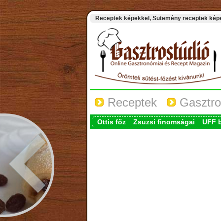
Receptek képekkel, Sütemény receptek képek
Receptek
Gasztro
Ottis főz
Zsuzsi finomságai
UFF 