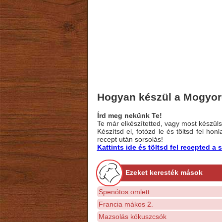
Hogyan készül a Mogyor
Írd meg nekünk Te!
Te már elkészítetted, vagy most készülsz
Készítsd el, fotózd le és töltsd fel ho
recept után sorsolás!
Kattints ide és töltsd fel recepted 
Ezeket keresték mások
Spenótos omlett
Francia mákos 2.
Mazsolás kókuszcsók