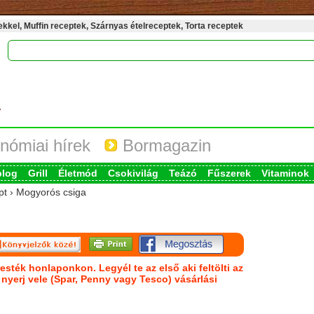
kel, Muffin receptek, Szárnyas ételreceptek, Torta receptek
nómiai hírek
Bormagazin
blog
Grill
Életmód
Csokivilág
Teázó
Fűszerek
Vitaminok
ept › Mogyorós csiga
esték honlaponkon. Legyél te az első aki feltölti az
s nyerj vele (Spar, Penny vagy Tesco) vásárlási