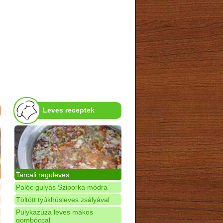
Leves receptek
Tarcali raguleves
Palóc gulyás Sziporka módra
Töltött tyúkhúsleves zsályával
Pulykazúza leves mákos
gombóccal