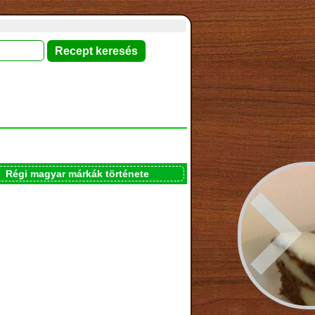
Régi magyar márkák története