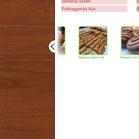
Stefánia szelet
D
Fokhagymás hús
E
Csokoládés-diós
Magvas-sajtos rúd
Kakaós néró
szendvics