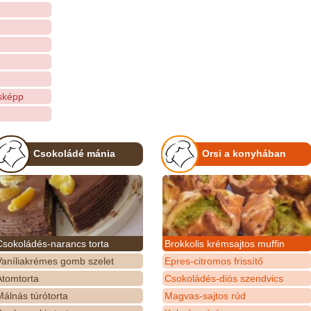
sképp
Csokoládé mánia
Orsi a konyhában
Csokoládés-narancs torta
Brokkolis krémsajtos muffin
Vaníliakrémes gomb szelet
Epres-citromos frissítő
Atomtorta
Csokoládés-diós szendvics
álnás túrótorta
Magvas-sajtos rúd