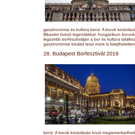
gasztronómia és kultúra kerül. A borok kóstolá
Bikavért övező legendákkal, hungarikum borunk 
legszebb borfesztiválján a bor és kultúra találk
gasztronómiai kínálat teszi most is felejthetetlen
28. Budapest Borfesztivál 2019
kerül. A borok kóstolásán kívül megismerkedhet