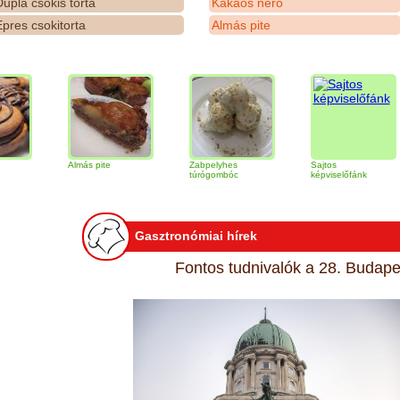
upla csokis torta
Kakaós néró
pres csokitorta
Almás pite
Almás pite
Zabpelyhes
Sajtos
Ti
túrógombóc
képviselőfánk
Gasztronómiai hírek
Fontos tudnivalók a 28. Budapes