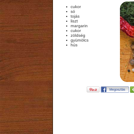
cukor
só
tojás
liszt
margarin
cukor
zöldség
gyümölcs
hús