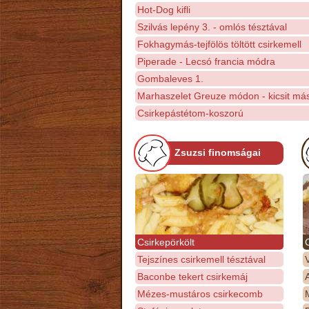
Hot-Dog kifli
Szilvás lepény 3. - omlós tésztával
Fokhagymás-tejfölös töltött csirkemell
Piperade - Lecsó francia módra
Gombaleves 1.
Marhaszelet Greuze módon - kicsit má
Csirkepástétom-koszorú
Zsuzsi finomságai
Csirkepörkölt
Tejszínes csirkemell tésztával
Baconbe tekert csirkemáj
Mézes-mustáros csirkecomb
M