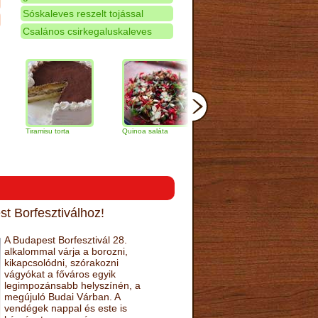
Sóskaleves reszelt tojással
Csalános csirkegaluskaleves
ramisu torta
Quinoa saláta
Mandulás kifli
Csokoládés
narancs tor
t Borfesztiválhoz!
A Budapest Borfesztivál 28.
alkalommal várja a borozni,
kikapcsolódni, szórakozni
vágyókat a főváros egyik
legimpozánsabb helyszínén, a
megújuló Budai Várban. A
vendégek nappal és este is