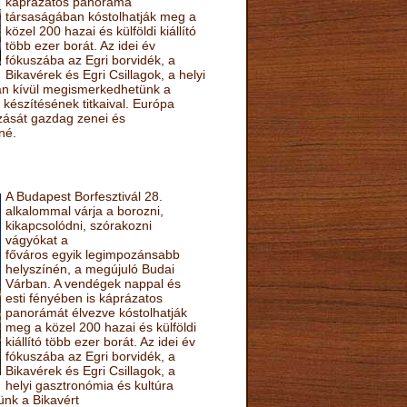
káprázatos panoráma
társaságában kóstolhatják meg a
közel 200 hazai és külföldi kiállító
több ezer borát. Az idei év
fókuszába az Egri borvidék, a
Bikavérek és Egri Csillagok, a helyi
sán kívül megismerkedhetünk a
készítésének titkaival. Európa
ozását gazdag zenei és
né.
A Budapest Borfesztivál 28.
alkalommal várja a borozni,
kikapcsolódni, szórakozni
vágyókat a
főváros egyik legimpozánsabb
helyszínén, a megújuló Budai
Várban. A vendégek nappal és
esti fényében is káprázatos
panorámát élvezve kóstolhatják
meg a közel 200 hazai és külföldi
kiállító több ezer borát. Az idei év
fókuszába az Egri borvidék, a
Bikavérek és Egri Csillagok, a
helyi gasztronómia és kultúra
ünk a Bikavért