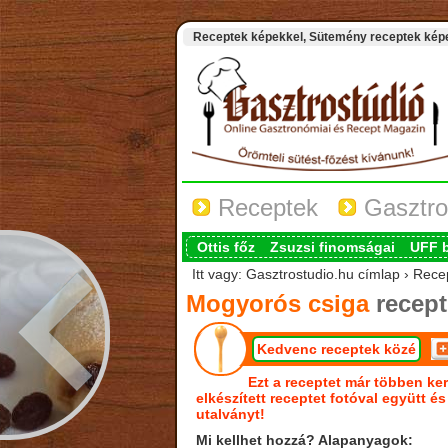
Receptek képekkel, Sütemény receptek képek
Receptek
Gasztro
Ottis főz
Zsuzsi finomságai
UFF 
Itt vagy: Gasztrostudio.hu címlap › Rec
Mogyorós csiga
recept
Kedvenc receptek közé
Ezt a receptet már többen ker
elkészített receptet fotóval együtt é
utalványt!
Mi kellhet hozzá? Alapanyagok: