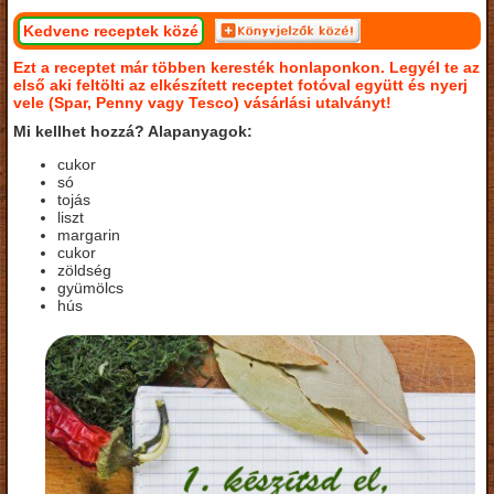
Kedvenc receptek közé
Ezt a receptet már többen keresték honlaponkon. Legyél te az
első aki feltölti az elkészített receptet fotóval együtt és nyerj
vele (Spar, Penny vagy Tesco) vásárlási utalványt!
Mi kellhet hozzá? Alapanyagok:
cukor
só
tojás
liszt
margarin
cukor
zöldség
gyümölcs
hús