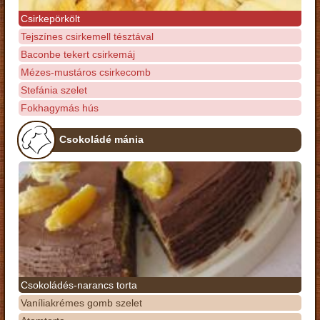
Csirkepörkölt
Tejszínes csirkemell tésztával
Baconbe tekert csirkemáj
Mézes-mustáros csirkecomb
Stefánia szelet
Fokhagymás hús
Csokoládé mánia
Csokoládés-narancs torta
Vaníliakrémes gomb szelet