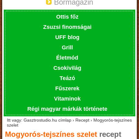
Bormagazin
Ottis főz
Zsuzsi finomságai
UFF blog
Grill
Életmód
Csokivilág
Teázó
Fűszerek
Vitaminok
Régi magyar márkák története
Itt vagy: Gasztrostudio.hu címlap › Recept › Mogyorós-tejszínes
szelet
Mogyorós-tejszínes szelet
recept