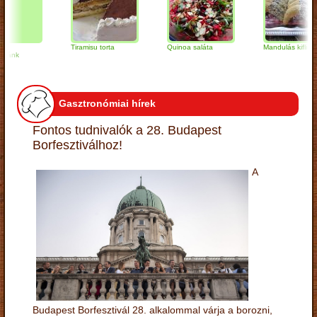
Tiramisu torta
Quinoa saláta
Mandulás kifli
k
Gasztronómiai hírek
Fontos tudnivalók a 28. Budapest
Borfesztiválhoz!
A
Budapest Borfesztivál 28. alkalommal várja a borozni,