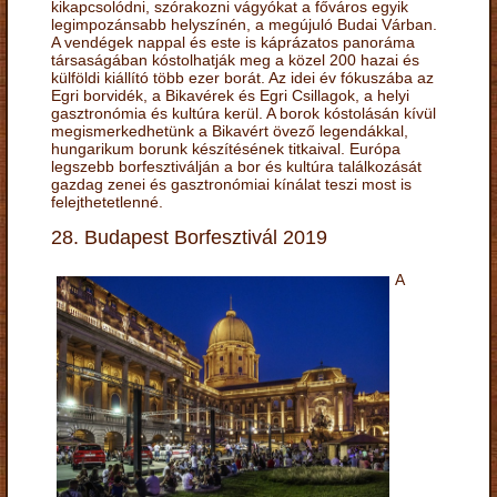
kikapcsolódni, szórakozni vágyókat a főváros egyik
legimpozánsabb helyszínén, a megújuló Budai Várban.
A vendégek nappal és este is káprázatos panoráma
társaságában kóstolhatják meg a közel 200 hazai és
külföldi kiállító több ezer borát. Az idei év fókuszába az
Egri borvidék, a Bikavérek és Egri Csillagok, a helyi
gasztronómia és kultúra kerül. A borok kóstolásán kívül
megismerkedhetünk a Bikavért övező legendákkal,
hungarikum borunk készítésének titkaival. Európa
legszebb borfesztiválján a bor és kultúra találkozását
gazdag zenei és gasztronómiai kínálat teszi most is
felejthetetlenné.
28. Budapest Borfesztivál 2019
A