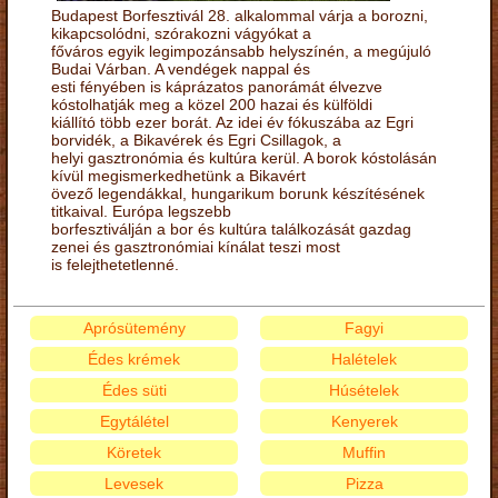
Budapest Borfesztivál 28. alkalommal várja a borozni,
kikapcsolódni, szórakozni vágyókat a
főváros egyik legimpozánsabb helyszínén, a megújuló
Budai Várban. A vendégek nappal és
esti fényében is káprázatos panorámát élvezve
kóstolhatják meg a közel 200 hazai és külföldi
kiállító több ezer borát. Az idei év fókuszába az Egri
borvidék, a Bikavérek és Egri Csillagok, a
helyi gasztronómia és kultúra kerül. A borok kóstolásán
kívül megismerkedhetünk a Bikavért
övező legendákkal, hungarikum borunk készítésének
titkaival. Európa legszebb
borfesztiválján a bor és kultúra találkozását gazdag
zenei és gasztronómiai kínálat teszi most
is felejthetetlenné.
Aprósütemény
Fagyi
Édes krémek
Halételek
Édes süti
Húsételek
Egytálétel
Kenyerek
Köretek
Muffin
Levesek
Pizza