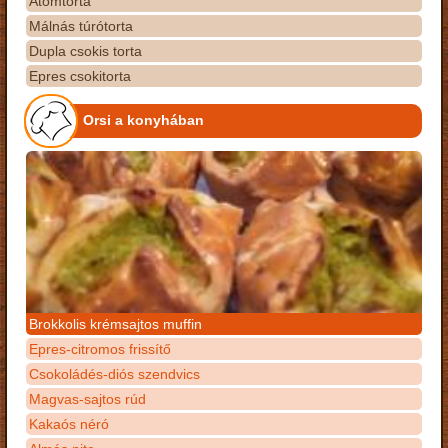
Atomtorta
Málnás túrótorta
Dupla csokis torta
Epres csokitorta
Orsi a konyhában
Brokkolis krémsajtos muffin
Epres-citromos frissítő
Csokoládés-diós szendvics
Magvas-sajtos rúd
Kakaós néró