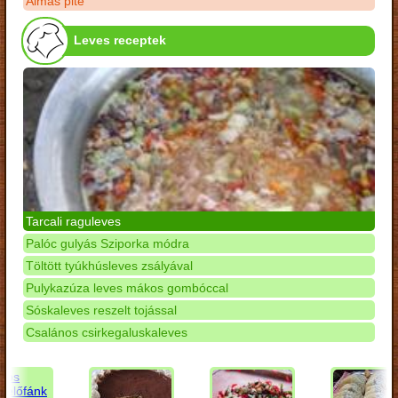
Almás pite
Leves receptek
Tarcali raguleves
Palóc gulyás Sziporka módra
Töltött tyúkhúsleves zsályával
Pulykazúza leves mákos gombóccal
Sóskaleves reszelt tojással
Csalános csirkegaluskaleves