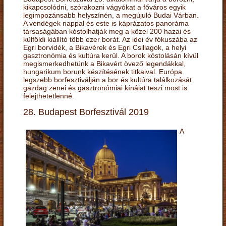
kikapcsolódni, szórakozni vágyókat a főváros egyik
legimpozánsabb helyszínén, a megújuló Budai Várban.
A vendégek nappal és este is káprázatos panoráma
társaságában kóstolhatják meg a közel 200 hazai és
külföldi kiállító több ezer borát. Az idei év fókuszába az
Egri borvidék, a Bikavérek és Egri Csillagok, a helyi
gasztronómia és kultúra kerül. A borok kóstolásán kívül
megismerkedhetünk a Bikavért övező legendákkal,
hungarikum borunk készítésének titkaival. Európa
legszebb borfesztiválján a bor és kultúra találkozását
gazdag zenei és gasztronómiai kínálat teszi most is
felejthetetlenné.
28. Budapest Borfesztivál 2019
A