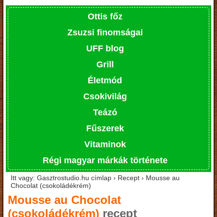
Ottis főz
Zsuzsi finomságai
UFF blog
Grill
Életmód
Csokivilág
Teázó
Fűszerek
Vitaminok
Régi magyar márkák története
Itt vagy: Gasztrostudio.hu címlap › Recept › Mousse au
Chocolat (csokoládékrém)
Mousse au Chocolat
(csokoládékrém)
recept