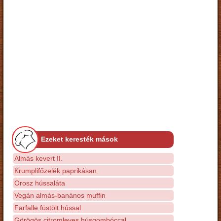
Ezeket keresték mások
Almás kevert II.
Krumplifőzelék paprikásan
Orosz hússaláta
Vegán almás-banános muffin
Farfalle füstölt hússal
Görögös citromleves húsgombóccal