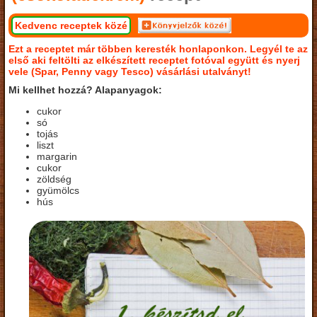
Kedvenc receptek közé
Ezt a receptet már többen keresték honlaponkon. Legyél te az
első aki feltölti az elkészített receptet fotóval együtt és nyerj
vele (Spar, Penny vagy Tesco) vásárlási utalványt!
Mi kellhet hozzá? Alapanyagok:
cukor
só
tojás
liszt
margarin
cukor
zöldség
gyümölcs
hús