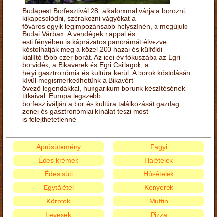
Budapest Borfesztivál 28. alkalommal várja a borozni,
kikapcsolódni, szórakozni vágyókat a
főváros egyik legimpozánsabb helyszínén, a megújuló
Budai Várban. A vendégek nappal és
esti fényében is káprázatos panorámát élvezve
kóstolhatják meg a közel 200 hazai és külföldi
kiállító több ezer borát. Az idei év fókuszába az Egri
borvidék, a Bikavérek és Egri Csillagok, a
helyi gasztronómia és kultúra kerül. A borok kóstolásán
kívül megismerkedhetünk a Bikavért
övező legendákkal, hungarikum borunk készítésének
titkaival. Európa legszebb
borfesztiválján a bor és kultúra találkozását gazdag
zenei és gasztronómiai kínálat teszi most
is felejthetetlenné.
Aprósütemény
Fagyi
Édes krémek
Halételek
Édes süti
Húsételek
Egytálétel
Kenyerek
Köretek
Muffin
Levesek
Pizza