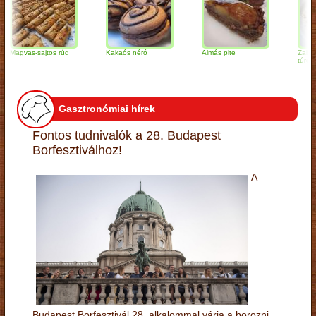
gvas-sajtos rúd
Kakaós néró
Almás pite
Zabpelyhes
túrógombó
Gasztronómiai hírek
Fontos tudnivalók a 28. Budapest
Borfesztiválhoz!
A
Budapest Borfesztivál 28. alkalommal várja a borozni,