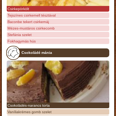
Csirkepörkölt
Tejszínes csirkemell tésztával
Baconbe tekert csirkemáj
Mézes-mustáros csirkecomb
Stefánia szelet
Fokhagymás hús
Csokoládé mánia
Csokoládés-narancs torta
Vaníliakrémes gomb szelet