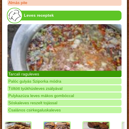
Almás pite
Leves receptek
Tarcali raguleves
Palóc gulyás Sziporka módra
Töltött tyúkhúsleves zsályával
Pulykazúza leves mákos gombóccal
Sóskaleves reszelt tojással
Csalános csirkegaluskaleves