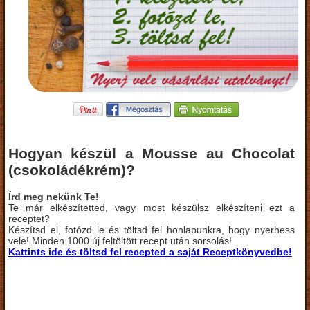
Hogyan készül a Mousse au Chocolat
(csokoládékrém)?
Írd meg nekünk Te!
Te már elkészítetted, vagy most készülsz elkészíteni ezt a
receptet?
Készítsd el, fotózd le és töltsd fel honlapunkra, hogy nyerhess
vele! Minden 1000 új feltöltött recept után sorsolás!
Kattints ide és töltsd fel recepted a saját Receptkönyvedbe!