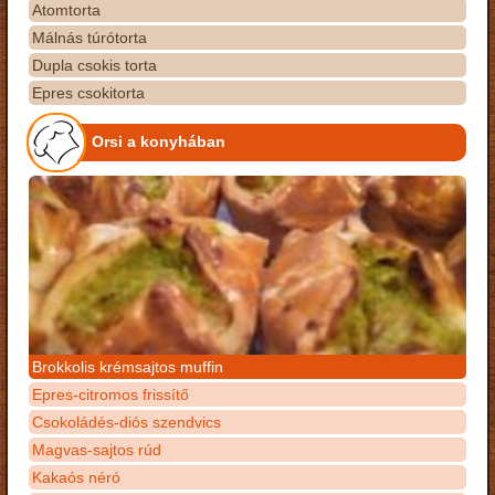
Atomtorta
Málnás túrótorta
Dupla csokis torta
Epres csokitorta
Orsi a konyhában
Brokkolis krémsajtos muffin
Epres-citromos frissítő
Csokoládés-diós szendvics
Magvas-sajtos rúd
Kakaós néró