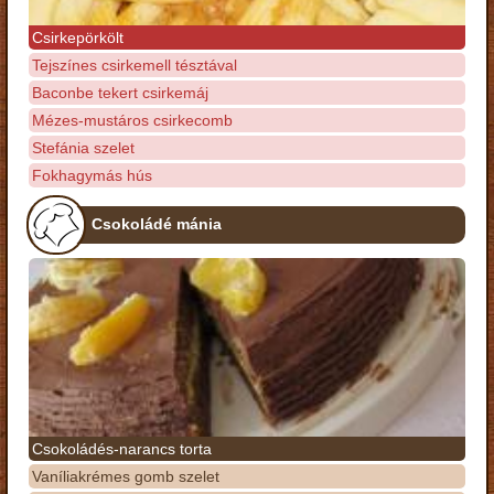
Csirkepörkölt
Tejszínes csirkemell tésztával
Baconbe tekert csirkemáj
Mézes-mustáros csirkecomb
Stefánia szelet
Fokhagymás hús
Csokoládé mánia
Csokoládés-narancs torta
Vaníliakrémes gomb szelet