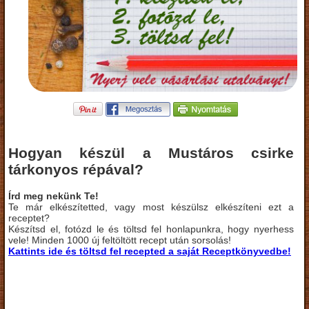
Hogyan készül a Mustáros csirke
tárkonyos répával?
Írd meg nekünk Te!
Te már elkészítetted, vagy most készülsz elkészíteni ezt a
receptet?
Készítsd el, fotózd le és töltsd fel honlapunkra, hogy nyerhess
vele! Minden 1000 új feltöltött recept után sorsolás!
Kattints ide és töltsd fel recepted a saját Receptkönyvedbe!