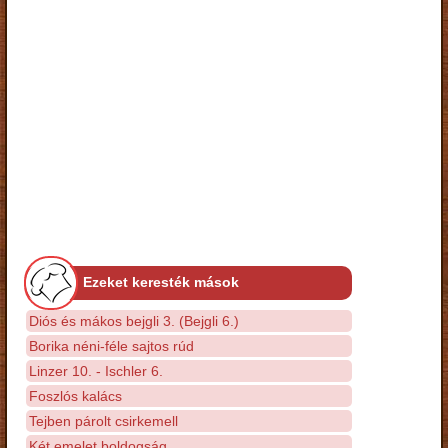
Ezeket keresték mások
Diós és mákos bejgli 3. (Bejgli 6.)
Borika néni-féle sajtos rúd
Linzer 10. - Ischler 6.
Foszlós kalács
Tejben párolt csirkemell
Két emelet boldogság