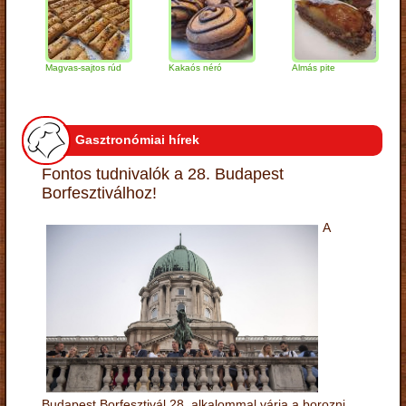
Magvas-sajtos rúd
Kakaós néró
Almás pite
Zab
túr
Gasztronómiai hírek
Fontos tudnivalók a 28. Budapest
Borfesztiválhoz!
A
Budapest Borfesztivál 28. alkalommal várja a borozni,