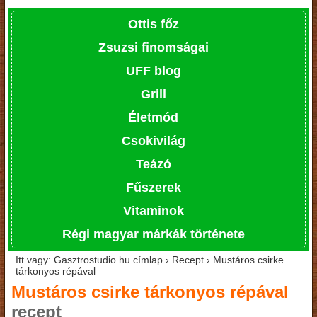
Ottis főz
Zsuzsi finomságai
UFF blog
Grill
Életmód
Csokivilág
Teázó
Fűszerek
Vitaminok
Régi magyar márkák története
Itt vagy: Gasztrostudio.hu címlap › Recept › Mustáros csirke
tárkonyos répával
Mustáros csirke tárkonyos répával
recept