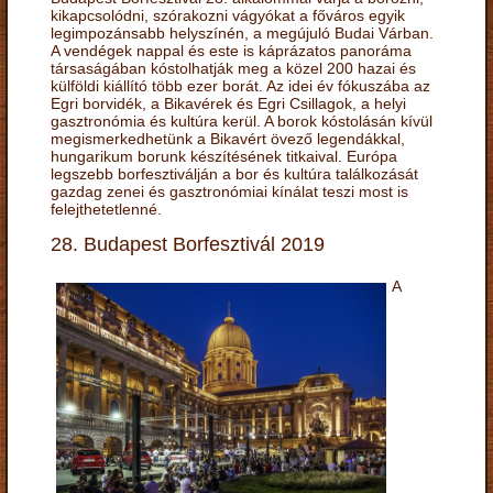
kikapcsolódni, szórakozni vágyókat a főváros egyik
legimpozánsabb helyszínén, a megújuló Budai Várban.
A vendégek nappal és este is káprázatos panoráma
társaságában kóstolhatják meg a közel 200 hazai és
külföldi kiállító több ezer borát. Az idei év fókuszába az
Egri borvidék, a Bikavérek és Egri Csillagok, a helyi
gasztronómia és kultúra kerül. A borok kóstolásán kívül
megismerkedhetünk a Bikavért övező legendákkal,
hungarikum borunk készítésének titkaival. Európa
legszebb borfesztiválján a bor és kultúra találkozását
gazdag zenei és gasztronómiai kínálat teszi most is
felejthetetlenné.
28. Budapest Borfesztivál 2019
A