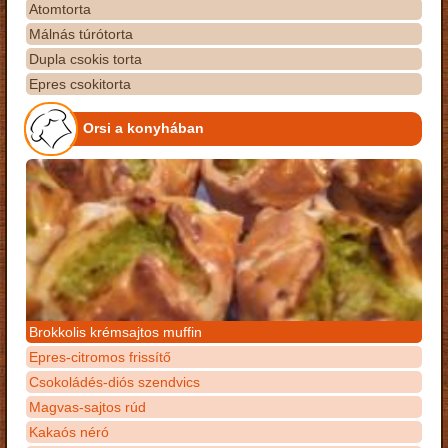
Atomtorta
Málnás túrótorta
Dupla csokis torta
Epres csokitorta
Orsi a konyhában
Brokkolis krémsajtos muffin
Epres-citromos frissítő
Csokoládés-diós szendvics
Magvas-sajtos rúd
Kakaós néró