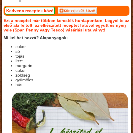
Kedvenc receptek közé
Ezt a receptet már többen keresték honlaponkon. Legyél te az
első aki feltölti az elkészített receptet fotóval együtt és nyerj
vele (Spar, Penny vagy Tesco) vásárlási utalványt!
Mi kellhet hozzá? Alapanyagok:
cukor
só
tojás
liszt
margarin
cukor
zöldség
gyümölcs
hús