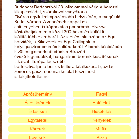
Budapest Borfesztivál 28. alkalommal várja a borozni,
kikapcsolódni, szórakozni vágyókat a
főváros egyik legimpozánsabb helyszínén, a megújuló
Budai Várban. A vendégek nappal és
esti fényében is káprázatos panorámát élvezve
kóstolhatják meg a közel 200 hazai és külföldi
kiállító több ezer borát. Az idei év fókuszába az Egri
borvidék, a Bikavérek és Egri Csillagok, a
helyi gasztronómia és kultúra kerül. A borok kóstolásán
kívül megismerkedhetünk a Bikavért
övező legendákkal, hungarikum borunk készítésének
titkaival. Európa legszebb
borfesztiválján a bor és kultúra találkozását gazdag
zenei és gasztronómiai kínálat teszi most
is felejthetetlenné.
Aprósütemény
Fagyi
Édes krémek
Halételek
Édes süti
Húsételek
Egytálétel
Kenyerek
Köretek
Muffin
Levesek
Pizza