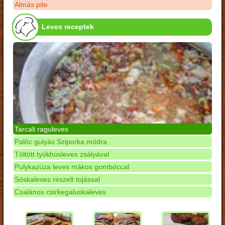
Almás pite
Leves receptek
Tarcali raguleves
Palóc gulyás Sziporka módra
Töltött tyúkhúsleves zsályával
Pulykazúza leves mákos gombóccal
Sóskaleves reszelt tojással
Csalános csirkegaluskaleves