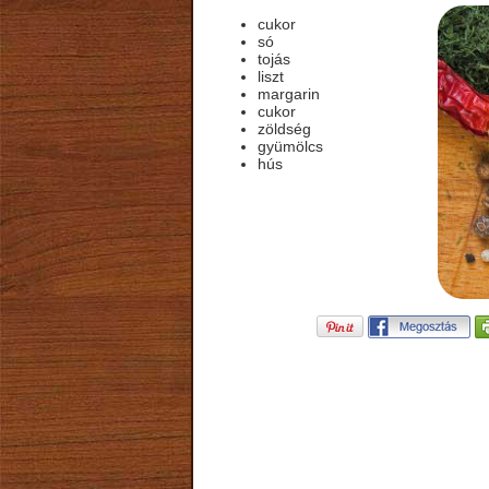
cukor
só
tojás
liszt
margarin
cukor
zöldség
gyümölcs
hús