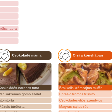
ümölcsnapra
Csokoládé mánia
Orsi a konyhában
Csokoládés-narancs torta
Brokkolis krémsajtos muffin
Vaníliakrémes gomb szelet
Epres-citromos frissítő
Atomtorta
Csokoládés-diós szendvics
álnás túrótorta
Magvas-sajtos rúd