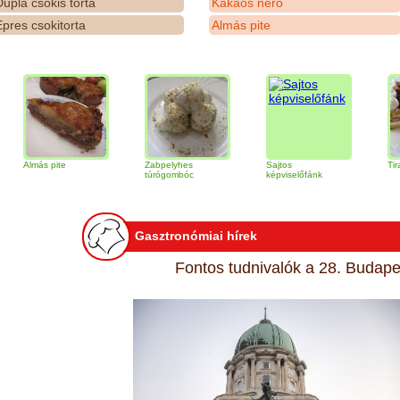
upla csokis torta
Kakaós néró
pres csokitorta
Almás pite
s pite
Zabpelyhes
Sajtos
Tiramisu tort
túrógombóc
képviselőfánk
Gasztronómiai hírek
Fontos tudnivalók a 28. Budapes