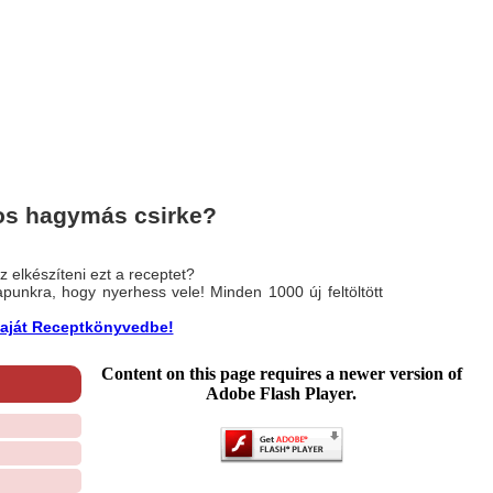
os hagymás csirke?
 elkészíteni ezt a receptet?
nlapunkra, hogy nyerhess vele! Minden 1000 új feltöltött
a saját Receptkönyvedbe!
Content on this page requires a newer version of
Adobe Flash Player.