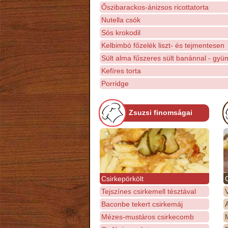
Őszibarackos-ánizsos ricottatorta
Nutella csók
Sós krokodil
Kelbimbó főzelék liszt- és tejmentesen
Sült alma fűszeres sült banánnal - gy
Kefíres torta
Porridge
Zsuzsi finomságai
Csirkepörkölt
Tejszínes csirkemell tésztával
Baconbe tekert csirkemáj
Mézes-mustáros csirkecomb
M