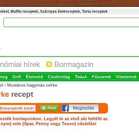
kel, Muffin receptek, Szárnyas ételreceptek, Torta receptek
nómiai hírek
Bormagazin
blog
Grill
Életmód
Csokivilág
Teázó
Fűszerek
Vitaminok
ept › Mustáros hagymás csirke
rke
recept
esték honlaponkon. Legyél te az első aki feltölti az
s nyerj vele (Spar, Penny vagy Tesco) vásárlási