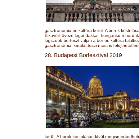
gasztronómia és kultúra kerül. A borok kóstolá
Bikavért övező legendákkal, hungarikum borunk 
legszebb borfesztiválján a bor és kultúra találk
gasztronómiai kínálat teszi most is felejthetetlen
28. Budapest Borfesztivál 2019
kerül. A borok kóstolásán kívül megismerkedhet