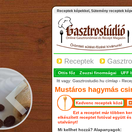
Receptek képekkel, Sütemény receptek képek
Receptek
Gasztro
Ottis főz
Zsuzsi finomságai
UFF 
Itt vagy: Gasztrostudio.hu címlap › Rec
Mustáros hagymás csi
Kedvenc receptek közé
Ezt a receptet már többen ker
elkészített receptet fotóval együtt é
utalványt!
Mi kellhet hozzá? Alapanyagok: