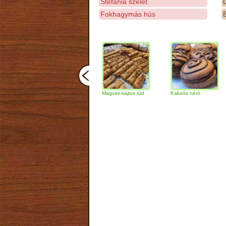
Stefánia szelet
D
Fokhagymás hús
E
Csokoládés-diós
Magvas-sajtos rúd
Kakaós néró
Almá
szendvics