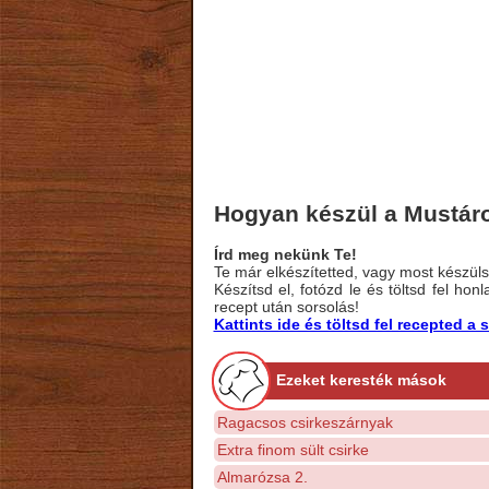
Hogyan készül a Mustár
Írd meg nekünk Te!
Te már elkészítetted, vagy most készülsz
Készítsd el, fotózd le és töltsd fel ho
recept után sorsolás!
Kattints ide és töltsd fel recepted 
Ezeket keresték mások
Ragacsos csirkeszárnyak
Extra finom sült csirke
Almarózsa 2.