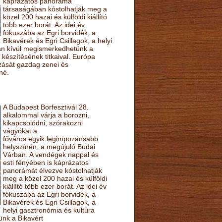
káprázatos panoráma
társaságában kóstolhatják meg a
közel 200 hazai és külföldi kiállító
több ezer borát. Az idei év
fókuszába az Egri borvidék, a
Bikavérek és Egri Csillagok, a helyi
sán kívül megismerkedhetünk a
készítésének titkaival. Európa
ozását gazdag zenei és
né.
A Budapest Borfesztivál 28.
alkalommal várja a borozni,
kikapcsolódni, szórakozni
vágyókat a
főváros egyik legimpozánsabb
helyszínén, a megújuló Budai
Várban. A vendégek nappal és
esti fényében is káprázatos
panorámát élvezve kóstolhatják
meg a közel 200 hazai és külföldi
kiállító több ezer borát. Az idei év
fókuszába az Egri borvidék, a
Bikavérek és Egri Csillagok, a
helyi gasztronómia és kultúra
ünk a Bikavért