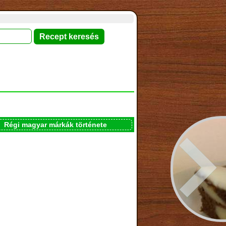
Régi magyar márkák története