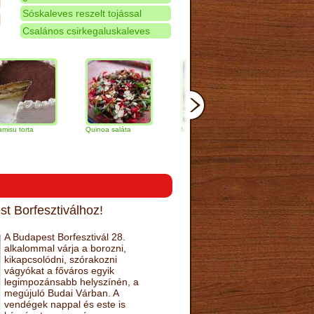
Sóskaleves reszelt tojással
Csalános csirkegaluskaleves
a
Quinoa saláta
Mandulás kifli
Csokoládés-
narancs torta
t Borfesztiválhoz!
A Budapest Borfesztivál 28.
alkalommal várja a borozni,
kikapcsolódni, szórakozni
vágyókat a főváros egyik
legimpozánsabb helyszínén, a
megújuló Budai Várban. A
vendégek nappal és este is