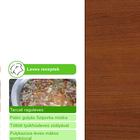
Leves receptek
Tarcali raguleves
Palóc gulyás Sziporka módra
Töltött tyúkhúsleves zsályával
Pulykazúza leves mákos
gombóccal